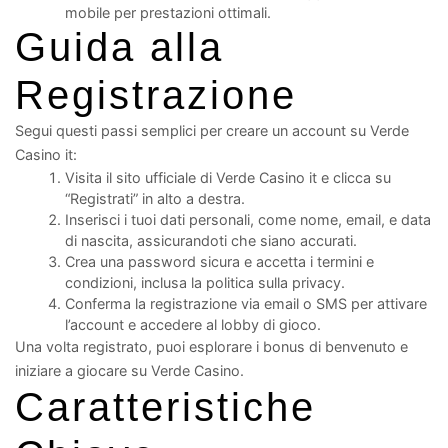
mobile per prestazioni ottimali.
Guida alla
Registrazione
Segui questi passi semplici per creare un account su Verde
Casino it:
Visita il sito ufficiale di Verde Casino it e clicca su
“Registrati” in alto a destra.
Inserisci i tuoi dati personali, come nome, email, e data
di nascita, assicurandoti che siano accurati.
Crea una password sicura e accetta i termini e
condizioni, inclusa la politica sulla privacy.
Conferma la registrazione via email o SMS per attivare
l’account e accedere al lobby di gioco.
Una volta registrato, puoi esplorare i bonus di benvenuto e
iniziare a giocare su Verde Casino.
Caratteristiche