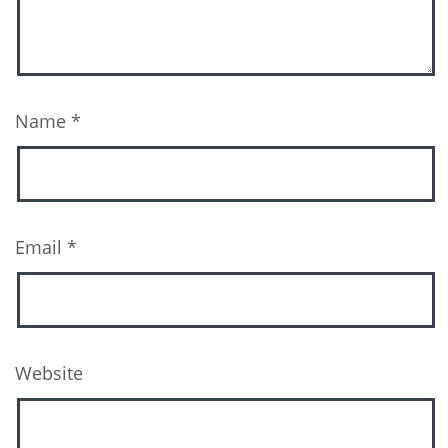
Name
*
Email
*
Website