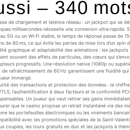
ussi – 340 mot
sse de chargement et latence réseau : un jackpot qui se d
ques millisecondes nécessite une connexion ultra‑rapide. S
eau 5G ou un Wi‑Fi stable, le temps de réponse passe de 15
s de 80 ms, ce qui évite les pertes de mise lors d’un spin dé
ité graphique et adaptabilité des animations : les jackpots
isent souvent des effets de particules, des cœurs qui s’envo
teurs progressifs. Une résolution native (1080p ou supérie
 de rafraîchissement de 60 Hz garantissent une fluidité qui
joueur immergé.
rité des transactions et protection des données : le chiffr
TLS, l’authentification à deux facteurs et la conformité PC
spensables. Un joueur qui veut retirer ses gains immédiate
surer que le casino propose un retrait instantané via des 
e les portefeuilles électroniques ou les virements bancair
atibilité avec les promotions spéciales de la Saint‑Valentin
s couples, les tours gratuits en duo et les jackpots à thèm