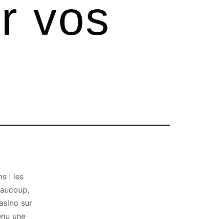
r vos
s : les
eaucoup,
asino sur
enu une