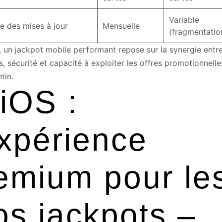
Variable
e des mises à jour
Mensuelle
(fragmentatio
 un jackpot mobile performant repose sur la synergie entre 
, sécurité et capacité à exploiter les offres promotionnelle
tin.
 iOS :
expérience
emium pour le
os jackpots –