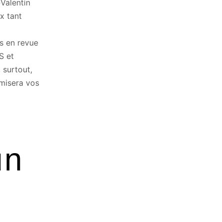
‑Valentin
x tant
s en revue
S et
 surtout,
imisera vos
un