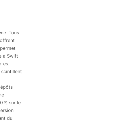
ène. Tous
offrent
 permet
 à Swift
ores.
scintillent
dépôts
ne
0 % sur le
version
ent du