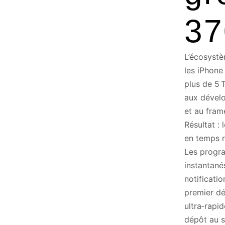
37
L’écosystè
les iPhone
plus de 5 
aux dévelo
et au fram
Résultat :
en temps r
Les progra
instantané
notificati
premier dé
ultra‑rapi
dépôt au s