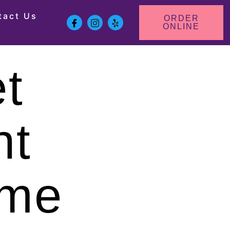
tact Us
ORDER
ONLINE
et
nt
rme