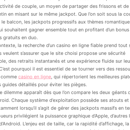
activité de couple, un moyen de partager des frissons et de 
ntin en misant sur le même jackpot. Que l’on soit sous la co
ur le balcon, les jackpots progressifs aux thèmes romantiques
ui souhaitent gagner ensemble tout en profitant d’un bonus
s gratuits en duo.
ntexte, la recherche d’un casino en ligne fiable prend tout 
s veulent s’assurer que le site choisi propose une sécurité
le, des retraits instantanés et une expérience fluide sur leu
 C’est pourquoi il est essentiel de se tourner vers des resso
s comme
casino en ligne
, qui répertorient les meilleures pla
 guides détaillés pour éviter les pièges.
le dilemme apparaît dès que l’on compare les deux géants d
roid. Chaque système d’exploitation possède ses atouts et
otamment lorsqu’il s’agit de gérer des jackpots massifs en te
ueurs privilégient la puissance graphique d’Apple, d’autres l
d’Android. L’enjeu est de taille, car la rapidité d’affichage, la