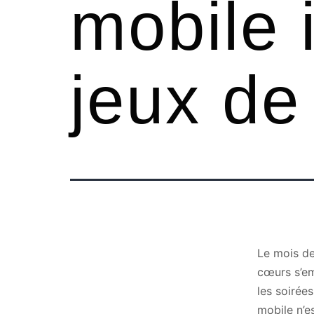
mobile 
jeux de
Le mois de
cœurs s’em
les soirée
mobile n’e