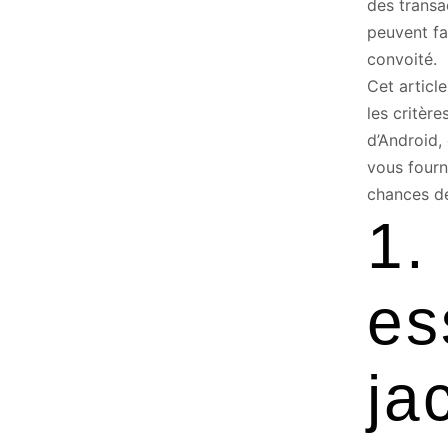
des transa
peuvent fa
convoité.
Cet articl
les critère
d’Android,
vous fourn
chances de
1.
es
ja