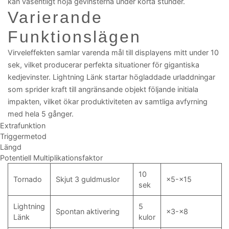
kan väsentligt höja gevinsterna under korta stunder.
Varierande
Funktionslägen
Virveleffekten samlar varenda mål till displayens mitt under 10
sek, vilket producerar perfekta situationer för gigantiska
kedjevinster. Lightning Länk startar högladdade urladdningar
som sprider kraft till angränsande objekt följande initiala
impakten, vilket ökar produktiviteten av samtliga avfyrning
med hela 5 gånger.
Extrafunktion
Triggermetod
Längd
Potentiell Multiplikationsfaktor
10
Tornado
Skjut 3 guldmuslor
×5-×15
sek
Lightning
5
Spontan aktivering
×3-×8
Länk
kulor