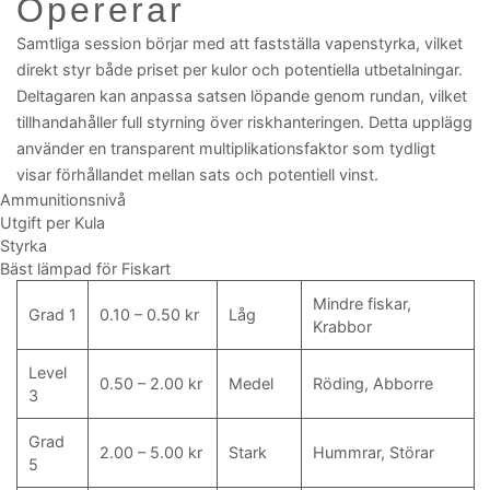
Opererar
Samtliga session börjar med att fastställa vapenstyrka, vilket
direkt styr både priset per kulor och potentiella utbetalningar.
Deltagaren kan anpassa satsen löpande genom rundan, vilket
tillhandahåller full styrning över riskhanteringen. Detta upplägg
använder en transparent multiplikationsfaktor som tydligt
visar förhållandet mellan sats och potentiell vinst.
Ammunitionsnivå
Utgift per Kula
Styrka
Bäst lämpad för Fiskart
Mindre fiskar,
Grad 1
0.10 – 0.50 kr
Låg
Krabbor
Level
0.50 – 2.00 kr
Medel
Röding, Abborre
3
Grad
2.00 – 5.00 kr
Stark
Hummrar, Störar
5