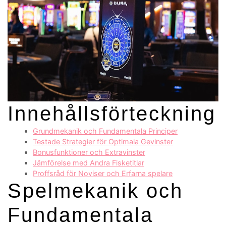
Innehållsförteckning
Grundmekanik och Fundamentala Principer
Testade Strategier för Optimala Gevinster
Bonusfunktioner och Extravinster
Jämförelse med Andra Fisketitlar
Proffsråd för Noviser och Erfarna spelare
Spelmekanik och
Fundamentala