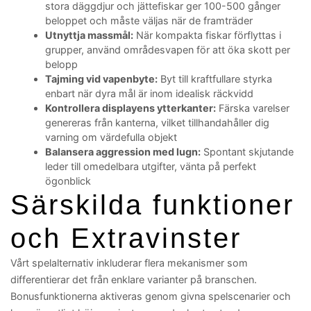
stora däggdjur och jättefiskar ger 100-500 gånger
beloppet och måste väljas när de framträder
Utnyttja massmål:
När kompakta fiskar förflyttas i
grupper, använd områdesvapen för att öka skott per
belopp
Tajming vid vapenbyte:
Byt till kraftfullare styrka
enbart när dyra mål är inom idealisk räckvidd
Kontrollera displayens ytterkanter:
Färska varelser
genereras från kanterna, vilket tillhandahåller dig
varning om värdefulla objekt
Balansera aggression med lugn:
Spontant skjutande
leder till omedelbara utgifter, vänta på perfekt
ögonblick
Särskilda funktioner
och Extravinster
Vårt spelalternativ inkluderar flera mekanismer som
differentierar det från enklare varianter på branschen.
Bonusfunktionerna aktiveras genom givna spelscenarier och