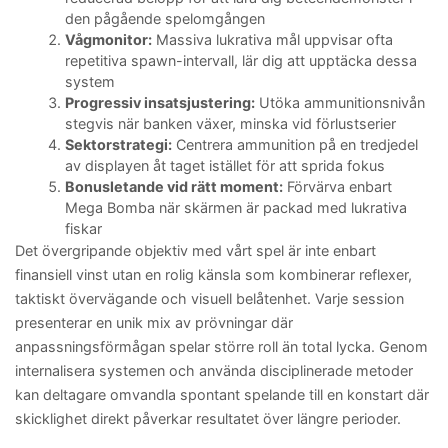
den pågående spelomgången
Vågmonitor:
Massiva lukrativa mål uppvisar ofta
repetitiva spawn-intervall, lär dig att upptäcka dessa
system
Progressiv insatsjustering:
Utöka ammunitionsnivån
stegvis när banken växer, minska vid förlustserier
Sektorstrategi:
Centrera ammunition på en tredjedel
av displayen åt taget istället för att sprida fokus
Bonusletande vid rätt moment:
Förvärva enbart
Mega Bomba när skärmen är packad med lukrativa
fiskar
Det övergripande objektiv med vårt spel är inte enbart
finansiell vinst utan en rolig känsla som kombinerar reflexer,
taktiskt övervägande och visuell belåtenhet. Varje session
presenterar en unik mix av prövningar där
anpassningsförmågan spelar större roll än total lycka. Genom
internalisera systemen och använda disciplinerade metoder
kan deltagare omvandla spontant spelande till en konstart där
skicklighet direkt påverkar resultatet över längre perioder.