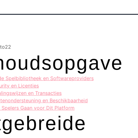
houdsopgave
de Spelbibliotheek en Softwareproviders
rity en Licenties
lingswijzen en Transacties
ntenondersteuning en Beschikbaarheid
 Spelers Gaan voor Dit Platform
tgebreide