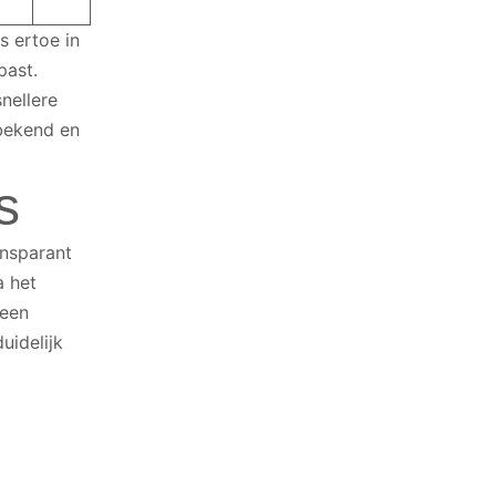
s ertoe in
past.
nellere
 bekend en
s
nsparant
a het
geen
uidelijk