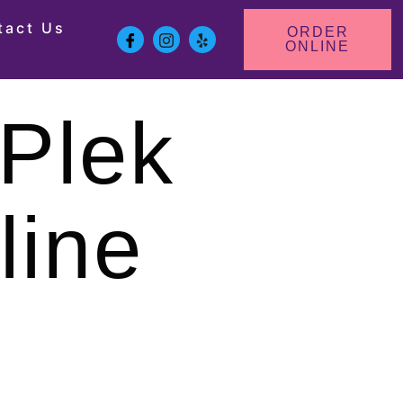
tact Us
ORDER
ONLINE
Plek
line