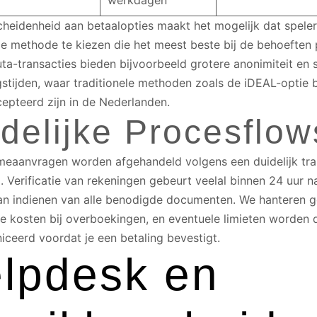
werkdagen
heidenheid aan betaalopties maakt het mogelijk dat speler
e methode te kiezen die het meest beste bij de behoeften 
ta-transacties bieden bijvoorbeeld grotere anonimiteit en s
stijden, waar traditionele methoden zoals de iDEAL-optie
epteerd zijn in de Nederlanden.
delijke Procesflow
meaanvragen worden afgehandeld volgens een duidelijk tra
. Verificatie van rekeningen gebeurt veelal binnen 24 uur n
n indienen van alle benodigde documenten. We hanteren 
e kosten bij overboekingen, en eventuele limieten worden d
eerd voordat je een betaling bevestigt.
lpdesk en