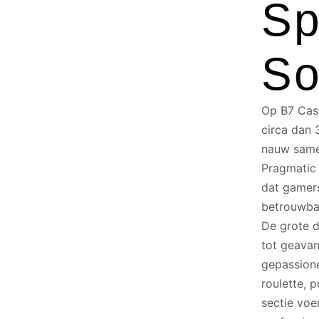
Sp
So
Op B7 Casi
circa dan 
nauw same
Pragmatic
dat gamer
betrouwba
De grote d
tot geavan
gepassione
roulette, 
sectie voe