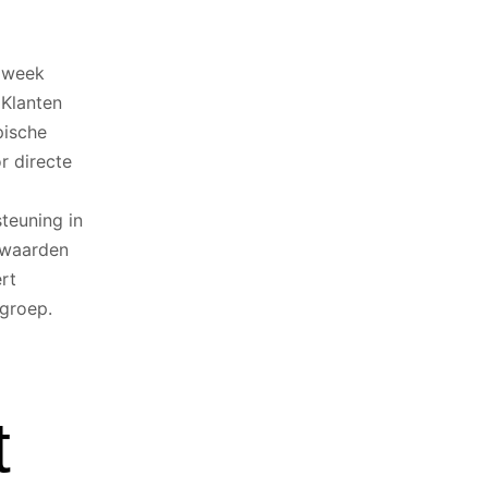
r week
 Klanten
pische
r directe
teuning in
rwaarden
rt
groep.
t