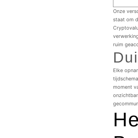
Onze versc
staat om d
Cryptovalu
verwerking
ruim geacc
Dui
Elke opna
tijdschema
moment va
onzichtbar
gecommunic
He