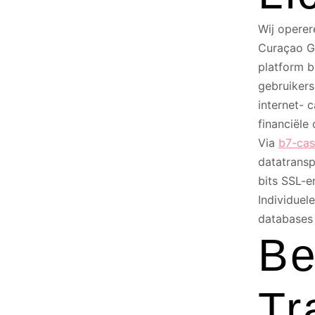
Wij operer
Curaçao Ga
platform b
gebruikers
internet- 
financiële
Via
b7-cas
datatransp
bits SSL-en
Individuel
databases 
Be
Tr