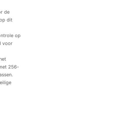
or de
op dit
ontrole op
d voor
het
 met 256-
assen.
eilige