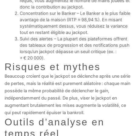
requis, vous augmentez le nombre de mains jouées et
donc la contribution au jackpot.
Concentration sur le Banker – Le Banker a le plus faible
avantage de la maison (RTP ≈ 98,94 %). En misant
systématiquement dessus, vous réduisez la variance
tout en restant éligible au jackpot.
Suivi des alertes – La plupart des plateformes offrent
des tableaux de progression et des notifications push
lorsqu’un jackpot dépasse un seuil critique (ex. :
+ € 20 000).
Risques et mythes
Beaucoup croient que le jackpot se déclenche après une série
de pertes, mais la réalité est purement aléatoire : chaque main
possède la même probabilité de déclencher le gain,
indépendamment du passé. De plus, viser le jackpot en
augmentant brutalement les mises augmente la volatilité, ce
qui peut rapidement épuiser la bankroll.
Outils d’analyse en
temps réel