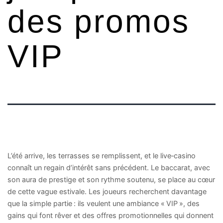
des promos
VIP
L’été arrive, les terrasses se remplissent, et le live‑casino
connaît un regain d’intérêt sans précédent. Le baccarat, avec
son aura de prestige et son rythme soutenu, se place au cœur
de cette vague estivale. Les joueurs recherchent davantage
que la simple partie : ils veulent une ambiance « VIP », des
gains qui font rêver et des offres promotionnelles qui donnent