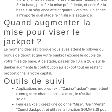
3 × la base, puis 2 × la mise précédente, et enfin 6 × la
base si la séquence atteint quatre victoires. Un échec
à n’importe quel stade réinitialise la séquence.
Quand augmenter la
mise pour viser le
jackpot ?
Le moment idéal est lorsque vous avez atteint le rollover du
bonus de dépôt et que votre bankroll excède le double de
votre mise de base. À ce stade, passer de 10 € à 20 € sur le
Banker augmente la contribution au jackpot tout en restant
proportionnel à votre capital.
Outils de suivi
Applications mobiles (ex. : “CasinoTracker”) permettent
d’enregistrer chaque main, la mise, le résultat et le
solde.
Feuilles Excel : créez une colonne “Mise”, “Gain/Perte”,
“Cumul Jackpot”, et utilisez la fonction SOMME.SI pour