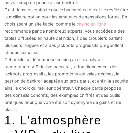
un vrai coup de pouce à leur bankroll.
C’est dans ce contexte que le baccarat en direct se révèle être
la meilleure option pour les amateurs de sensations fortes. En
choisissant un site fiable, comme le
casino en ligne
recommandé par de nombreux experts, vous accédez à des
tables diffusées en haute définition, à des croupiers parlant
plusieurs langues et à des jackpots progressifs qui gonflent
chaque semaine.
Cet article se décompose en cinq axes d’analyse :
l’atmosphère VIP du live baccarat, le fonctionnement des
jackpots progressifs, les promotions estivales dédiées, la
gestion de bankroll adaptée aux gros paris, et enfin la sécurité
ainsi le choix du meilleur opérateur. Chaque partie propose
des conseils concrets, des exemples chiffrés et des outils
pratiques pour que votre été soit synonyme de gains et de
plaisir.
1. L’atmosphère