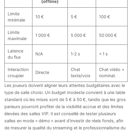
(offline)
Limite
10 €
5 €
100 €
minimale
Limite
1 000 €
5 000 €
50 000 €
maximale
Latence
N/A
1‑2 s
< 1 s
du flux
Interaction
Chat
Chat vidéo +
Directe
croupier
texte/voix
nominat.
Les joueurs doivent aligner leurs attentes budgétaires avec le
type de salle choisi. Un budget modeste convient à une table
standard où les mises sont de 5 € à 50 €, tandis que les gros
parieurs pourront profiter de la visibilité accrue et des limites
élevées des salles VIP. Il est conseillé de tester plusieurs
salles en mode « démo » avant d’investir de réels fonds, afin
de mesurer la qualité du streaming et le professionnalisme du