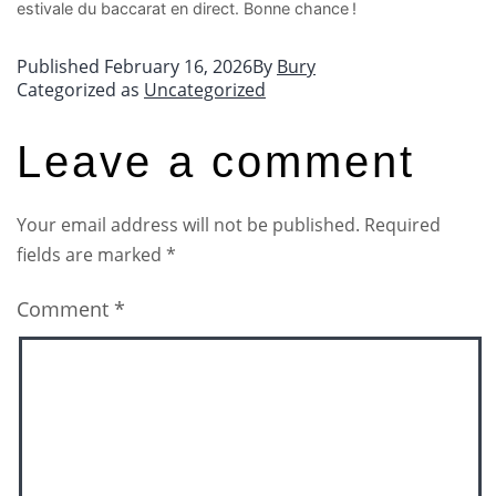
estivale du baccarat en direct. Bonne chance !
Published
February 16, 2026
By
Bury
Categorized as
Uncategorized
Leave a comment
Your email address will not be published.
Required
fields are marked
*
Comment
*