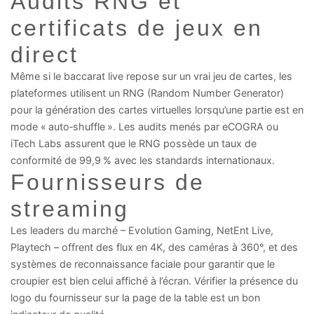
Audits RNG et
certificats de jeux en
direct
Même si le baccarat live repose sur un vrai jeu de cartes, les
plateformes utilisent un RNG (Random Number Generator)
pour la génération des cartes virtuelles lorsqu’une partie est en
mode « auto‑shuffle ». Les audits menés par eCOGRA ou
iTech Labs assurent que le RNG possède un taux de
conformité de 99,9 % avec les standards internationaux.
Fournisseurs de
streaming
Les leaders du marché – Evolution Gaming, NetEnt Live,
Playtech – offrent des flux en 4K, des caméras à 360°, et des
systèmes de reconnaissance faciale pour garantir que le
croupier est bien celui affiché à l’écran. Vérifier la présence du
logo du fournisseur sur la page de la table est un bon