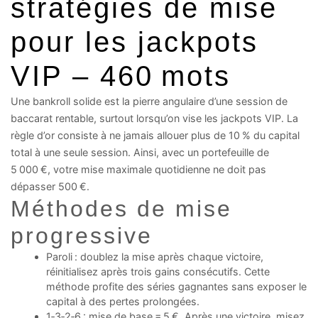
stratégies de mise
pour les jackpots
VIP – 460 mots
Une bankroll solide est la pierre angulaire d’une session de
baccarat rentable, surtout lorsqu’on vise les jackpots VIP. La
règle d’or consiste à ne jamais allouer plus de 10 % du capital
total à une seule session. Ainsi, avec un portefeuille de
5 000 €, votre mise maximale quotidienne ne doit pas
dépasser 500 €.
Méthodes de mise
progressive
Paroli : doublez la mise après chaque victoire,
réinitialisez après trois gains consécutifs. Cette
méthode profite des séries gagnantes sans exposer le
capital à des pertes prolongées.
1‑3‑2‑6 : mise de base = 5 €. Après une victoire, misez