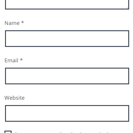
Name
*
Email
*
Website