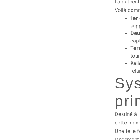
La authent
Voilà comm
1er
sup
Deu
cap
Tert
tou
Pali
rela
Sy
pr
Destiné à 
cette mach
Une telle f
lancement