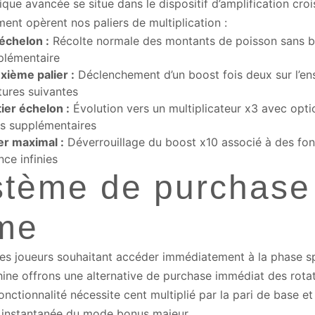
ique avancée se situe dans le dispositif d’amplification croi
ent opèrent nos paliers de multiplication :
 échelon :
Récolte normale des montants de poisson sans 
plémentaire
xième palier :
Déclenchement d’un boost fois deux sur l’en
tures suivantes
ier échelon :
Évolution vers un multiplicateur x3 avec opti
rs supplémentaires
er maximal :
Déverrouillage du boost x10 associé à des fon
nce infinies
stème de purchase
ime
les joueurs souhaitant accéder immédiatement à la phase sp
ine offrons une alternative de purchase immédiat des rotat
onctionnalité nécessite cent multiplié par la pari de base et 
 instantanée du mode bonus majeur.