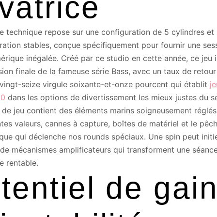
vatrice
 technique repose sur une configuration de 5 cylindres et 
ation stables, conçue spécifiquement pour fournir une ses
rique inégalée. Créé par ce studio en cette année, ce jeu 
sion finale de la fameuse série Bass, avec un taux de retou
vingt-seize virgule soixante-et-onze pourcent qui établit
j
00
dans les options de divertissement les mieux justes du se
 de jeu contient des éléments marins soigneusement réglés
ntes valeurs, cannes à capture, boîtes de matériel et le pêc
ue qui déclenche nos rounds spéciaux. Une spin peut initi
de mécanismes amplificateurs qui transforment une séanc
e rentable.
tentiel de gai