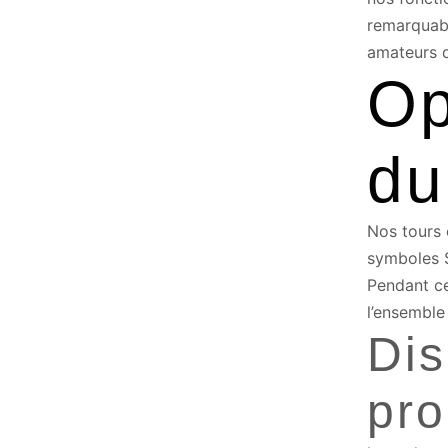
remarquab
amateurs d
Op
du
Nos tours 
symboles S
Pendant ce
l’ensemble 
Dis
pro