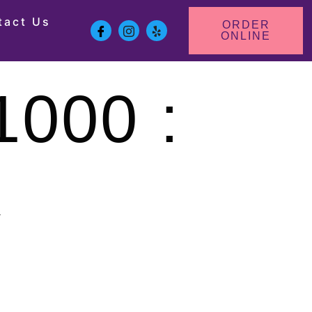
tact Us
ORDER
ONLINE
1000 :
x