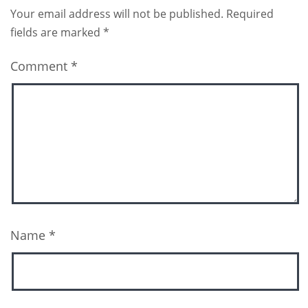
Your email address will not be published.
Required
fields are marked
*
Comment
*
Name
*