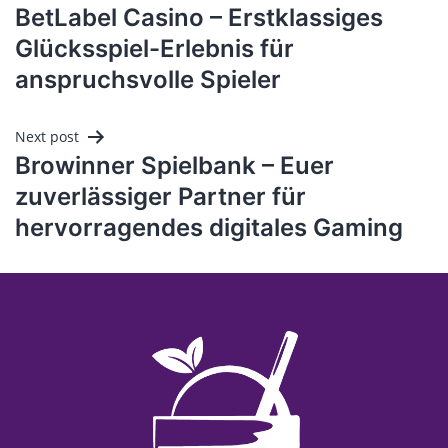
BetLabel Casino – Erstklassiges
Glücksspiel-Erlebnis für
anspruchsvolle Spieler
Next post
Browinner Spielbank – Euer
zuverlässiger Partner für
hervorragendes digitales Gaming