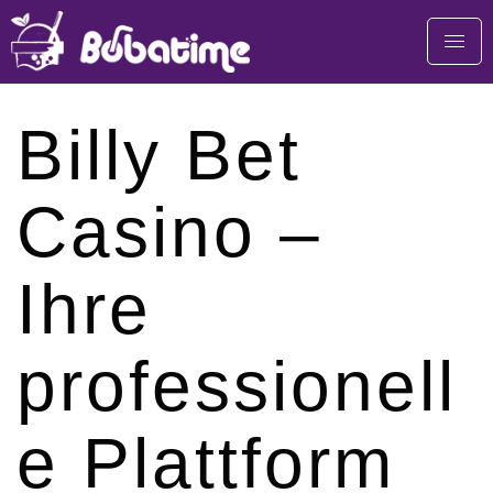
Billy Bet
Casino –
Ihre
professionell
e Plattform