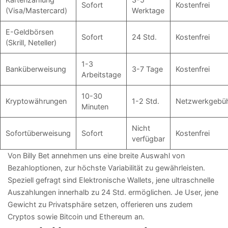
Sofort
Kostenfrei
(Visa/Mastercard)
Werktage
E-Geldbörsen
Sofort
24 Std.
Kostenfrei
(Skrill, Neteller)
1-3
Banküberweisung
3-7 Tage
Kostenfrei
Arbeitstage
10-30
Kryptowährungen
1-2 Std.
Netzwerkgebü
Minuten
Nicht
Sofortüberweisung
Sofort
Kostenfrei
verfügbar
Von Billy Bet annehmen uns eine breite Auswahl von
Bezahloptionen, zur höchste Variabilität zu gewährleisten.
Speziell gefragt sind Elektronische Wallets, jene ultraschnelle
Auszahlungen innerhalb zu 24 Std. ermöglichen. Je User, jene
Gewicht zu Privatsphäre setzen, offerieren uns zudem
Cryptos sowie Bitcoin und Ethereum an.