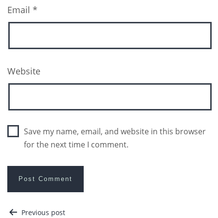
Email
*
Website
Save my name, email, and website in this browser
for the next time I comment.
Previous post