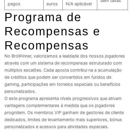
Sem taxas
pagos
euros
N/A aplicável
Programa de
Recompensas e
Recompensas
No BroWinner, valorizamos a lealdade dos nossos jogadores
através com um sistema de recompensas estruturado com
múltiplos escalões. Cada aposta contribui na a acumulação
de créditos que podem ser convertidos em fundos de
gaming, participações em torneios especiais ou benefícios
personalizados.
O este programa apresenta níveis progressivos que ativam
vantagens complementares à medida que os jogadores
progridem. Os membros VIP ganham de gestores de cliente
dedicados, limites de levantamento mais superiores, bónus
personalizados e acessos para atividades especiais.