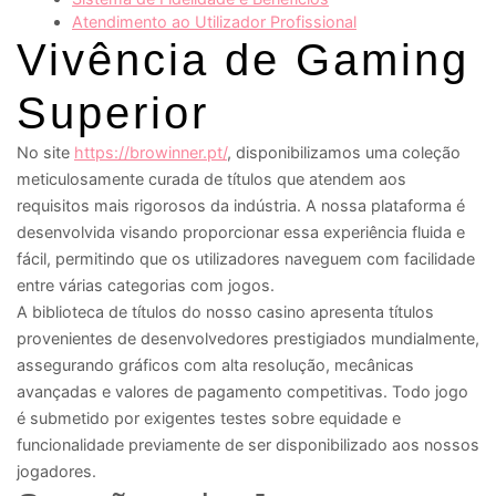
Atendimento ao Utilizador Profissional
Vivência de Gaming
Superior
No site
https://browinner.pt/
, disponibilizamos uma coleção
meticulosamente curada de títulos que atendem aos
requisitos mais rigorosos da indústria. A nossa plataforma é
desenvolvida visando proporcionar essa experiência fluida e
fácil, permitindo que os utilizadores naveguem com facilidade
entre várias categorias com jogos.
A biblioteca de títulos do nosso casino apresenta títulos
provenientes de desenvolvedores prestigiados mundialmente,
assegurando gráficos com alta resolução, mecânicas
avançadas e valores de pagamento competitivas. Todo jogo
é submetido por exigentes testes sobre equidade e
funcionalidade previamente de ser disponibilizado aos nossos
jogadores.