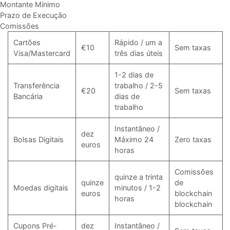
Montante Mínimo
Prazo de Execução
Comissões
Cartões
Rápido / um a
€10
Sem taxas
Visa/Mastercard
três dias úteis
1-2 dias de
Transferência
trabalho / 2-5
€20
Sem taxas
Bancária
dias de
trabalho
Instantâneo /
dez
Bolsas Digitais
Máximo 24
Zero taxas
euros
horas
Comissões
quinze a trinta
quinze
de
Moedas digitais
minutos / 1-2
euros
blockchain
horas
blockchain
Cupons Pré-
dez
Instantâneo /