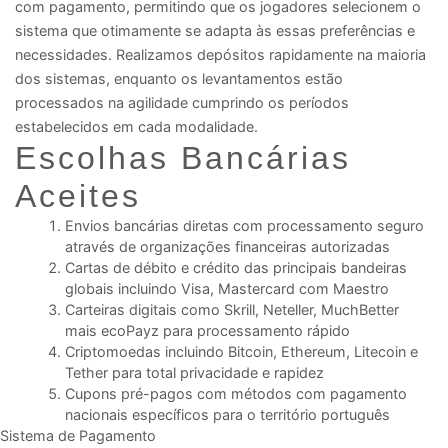
com pagamento, permitindo que os jogadores selecionem o
sistema que otimamente se adapta às essas preferências e
necessidades. Realizamos depósitos rapidamente na maioria
dos sistemas, enquanto os levantamentos estão
processados na agilidade cumprindo os períodos
estabelecidos em cada modalidade.
Escolhas Bancárias
Aceites
Envios bancárias diretas com processamento seguro
através de organizações financeiras autorizadas
Cartas de débito e crédito das principais bandeiras
globais incluindo Visa, Mastercard com Maestro
Carteiras digitais como Skrill, Neteller, MuchBetter
mais ecoPayz para processamento rápido
Criptomoedas incluindo Bitcoin, Ethereum, Litecoin e
Tether para total privacidade e rapidez
Cupons pré-pagos com métodos com pagamento
nacionais específicos para o território português
Sistema de Pagamento