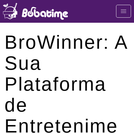
BroWinner: A
Sua
Plataforma
de
Entretenime