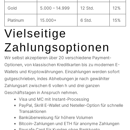
Gold
5.000 – 14.999
12 Std.
12%
Platinum
15.000+
6 Std.
15%
Vielseitige
Zahlungsoptionen
Wir selbst akzeptieren über 20 verschiedene Payment-
Optionen, von klassischen Kreditkarten bis zu modernen E-
Wallets und Kryptowährungen. Einzahlungen werden sofort
gutgeschrieben, indes Abhebungen je nach gewählter
Zahlungsart zwischen 6 vollen h und drei ganzen
Geschäftstagen in Anspruch nehmen.
Visa und MC mit Instant-Processing
PayPal, Skrill E-Wallet und Neteller-Option für schnelle
Transaktionen
Banküberweisung für höhere Volumen
Bitcoin-Zahlungen und ETH für anonyme Zahlungen
Paysafe Card für Kunden ohne Bankkonto