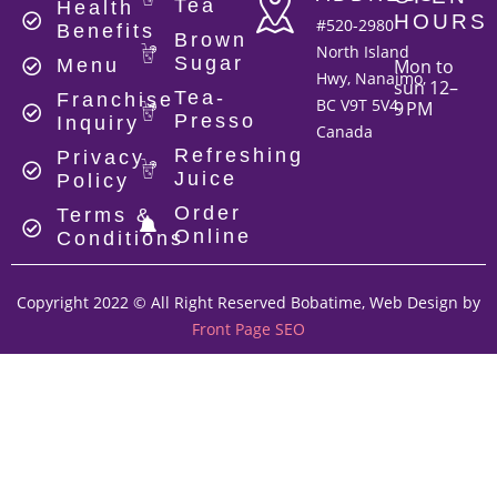
Tea
Health
HOURS
#520-2980
Benefits
Brown
North Island
Sugar
Mon to
Menu
Hwy, Nanaimo,
sun 12–
Tea-
Franchise
BC V9T 5V4,
9 PM
Presso
Inquiry
Canada
Refreshing
Privacy
Juice
Policy
Order
Terms &
Online
Conditions
Copyright 2022 © All Right Reserved Bobatime, Web Design by
Front Page SEO