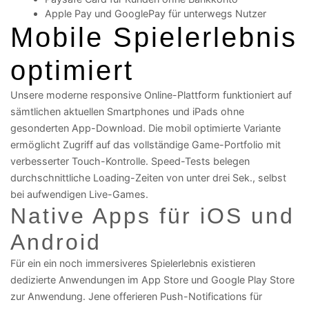
Apple Pay und GooglePay für unterwegs Nutzer
Mobile Spielerlebnis
optimiert
Unsere moderne responsive Online-Plattform funktioniert auf
sämtlichen aktuellen Smartphones und iPads ohne
gesonderten App-Download. Die mobil optimierte Variante
ermöglicht Zugriff auf das vollständige Game-Portfolio mit
verbesserter Touch-Kontrolle. Speed-Tests belegen
durchschnittliche Loading-Zeiten von unter drei Sek., selbst
bei aufwendigen Live-Games.
Native Apps für iOS und
Android
Für ein ein noch immersiveres Spielerlebnis existieren
dedizierte Anwendungen im App Store und Google Play Store
zur Anwendung. Jene offerieren Push-Notifications für