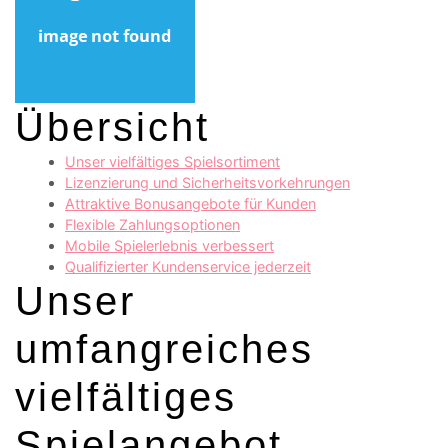
Übersicht
Unser vielfältiges Spielsortiment
Lizenzierung und Sicherheitsvorkehrungen
Attraktive Bonusangebote für Kunden
Flexible Zahlungsoptionen
Mobile Spielerlebnis verbessert
Qualifizierter Kundenservice jederzeit
Unser
umfangreiches
vielfältiges
Spielangebot