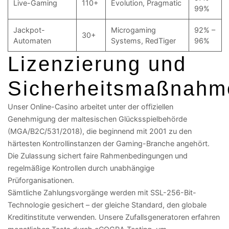
Live-Gaming
110+
Evolution, Pragmatic
99%
Jackpot-
Microgaming
92% –
30+
Automaten
Systems, RedTiger
96%
Lizenzierung und
Sicherheitsmaßnahm
Unser Online-Casino arbeitet unter der offiziellen
Genehmigung der maltesischen Glücksspielbehörde
(MGA/B2C/531/2018), die beginnend mit 2001 zu den
härtesten Kontrollinstanzen der Gaming-Branche angehört.
Die Zulassung sichert faire Rahmenbedingungen und
regelmäßige Kontrollen durch unabhängige
Prüforganisationen.
Sämtliche Zahlungsvorgänge werden mit SSL-256-Bit-
Technologie gesichert – der gleiche Standard, den globale
Kreditinstitute verwenden. Unsere Zufallsgeneratoren erfahren