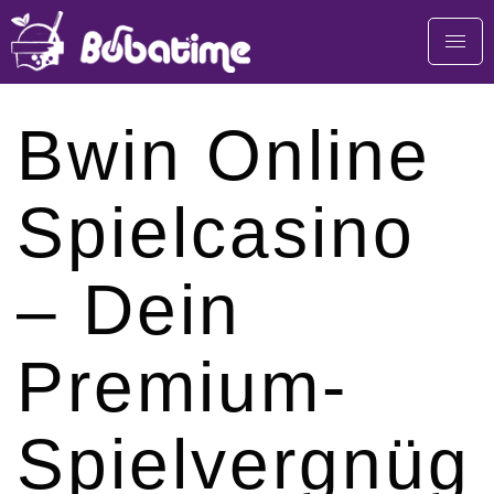
Bwin Online
Spielcasino
– Dein
Premium-
Spielvergnüg