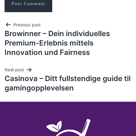
Previous post
Browinner – Dein individuelles
Premium-Erlebnis mittels
Innovation und Fairness
Next post
Casinova – Ditt fullstendige guide til
gamingopplevelsen