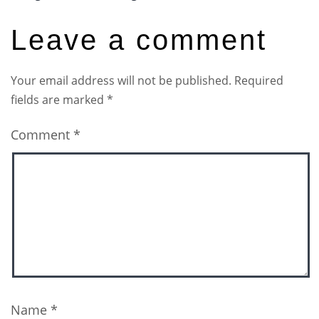
Leave a comment
Your email address will not be published.
Required
fields are marked
*
Comment
*
Name
*