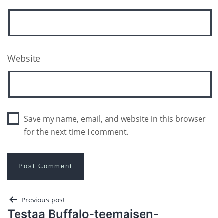
Website
Save my name, email, and website in this browser
for the next time I comment.
Previous post
Testaa Buffalo-teemaisen-