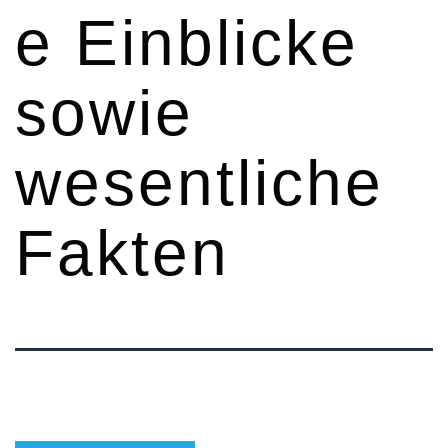
e Einblicke
sowie
wesentliche
Fakten