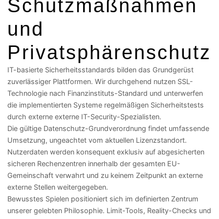
Schutzmaßnahmen
und
Privatsphärenschutz
IT-basierte Sicherheitsstandards bilden das Grundgerüst
zuverlässiger Plattformen. Wir durchgehend nutzen SSL-
Technologie nach Finanzinstituts-Standard und unterwerfen
die implementierten Systeme regelmäßigen Sicherheitstests
durch externe externe IT-Security-Spezialisten.
Die gültige Datenschutz-Grundverordnung findet umfassende
Umsetzung, ungeachtet vom aktuellen Lizenzstandort.
Nutzerdaten werden konsequent exklusiv auf abgesicherten
sicheren Rechenzentren innerhalb der gesamten EU-
Gemeinschaft verwahrt und zu keinem Zeitpunkt an externe
externe Stellen weitergegeben.
Bewusstes Spielen positioniert sich im definierten Zentrum
unserer gelebten Philosophie. Limit-Tools, Reality-Checks und