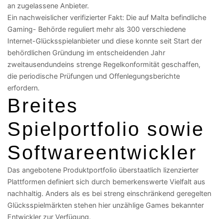
an zugelassene Anbieter.
Ein nachweislicher verifizierter Fakt: Die auf Malta befindliche
Gaming- Behörde reguliert mehr als 300 verschiedene
Internet-Glücksspielanbieter und diese konnte seit Start der
behördlichen Gründung im entscheidenden Jahr
zweitausendundeins strenge Regelkonformität geschaffen,
die periodische Prüfungen und Offenlegungsberichte
erfordern.
Breites
Spielportfolio sowie
Softwareentwickler
Das angebotene Produktportfolio überstaatlich lizenzierter
Plattformen definiert sich durch bemerkenswerte Vielfalt aus
nachhaltig. Anders als es bei streng einschränkend geregelten
Glücksspielmärkten stehen hier unzählige Games bekannter
Entwickler zur Verfügung.