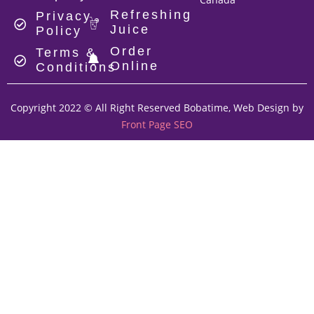
Refreshing
Privacy
Juice
Policy
Order
Terms &
Online
Conditions
Copyright 2022 © All Right Reserved Bobatime, Web Design by
Front Page SEO