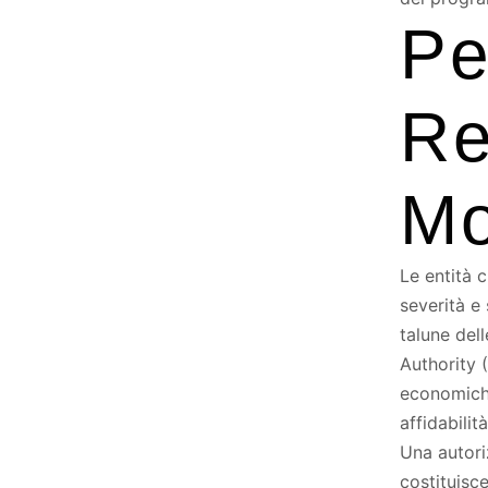
Pe
Re
Mo
Le entità 
severità e
talune del
Authority 
economiche
affidabili
Una autor
costituisce