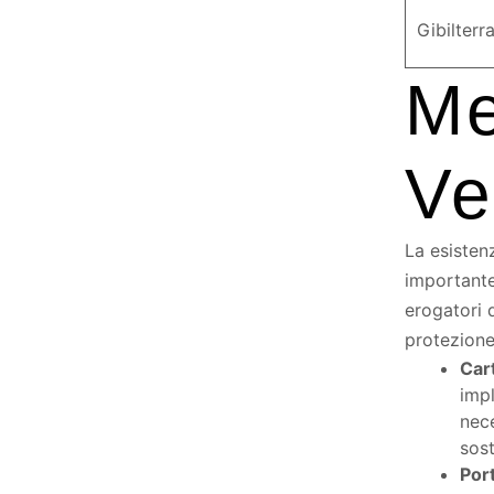
Gibilterr
Me
Ve
La esisten
importante 
erogatori 
protezione
Cart
imp
nece
sost
Port