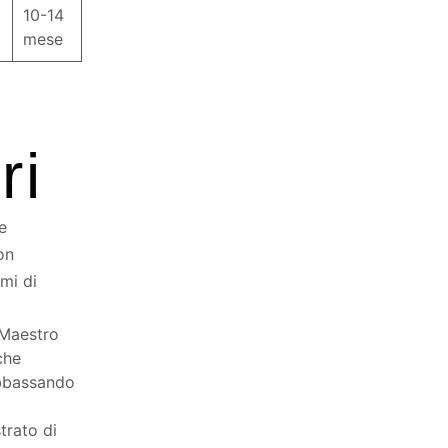
10-14
mese
ri
e
on
mi di
 Maestro
che
abbassando
trato di