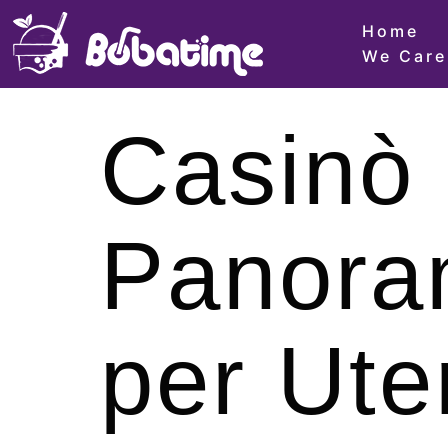
Home
We Care
Casinò 
Panoram
per Ute