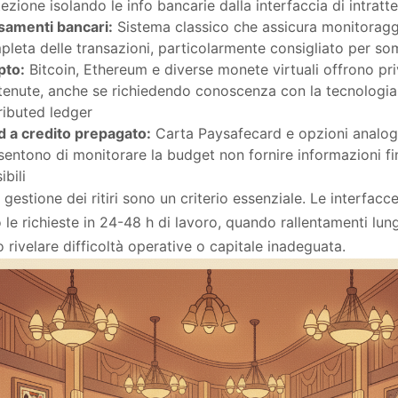
ezione isolando le info bancarie dalla interfaccia di intrat
samenti bancari:
Sistema classico che assicura monitoragg
leta delle transazioni, particolarmente consigliato per so
pto:
Bitcoin, Ethereum e diverse monete virtuali offrono pr
tenute, anche se richiedendo conoscenza con la tecnologia
ributed ledger
d a credito prepagato:
Carta Paysafecard e opzioni analo
entono di monitorare la budget non fornire informazioni fi
ibili
i gestione dei ritiri sono un criterio essenziale. Le interfacc
 le richieste in 24-48 h di lavoro, quando rallentamenti lun
 rivelare difficoltà operative o capitale inadeguata.