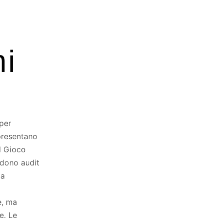
i
per
ppresentano
el Gioco
ndono audit
la
e, ma
e. Le