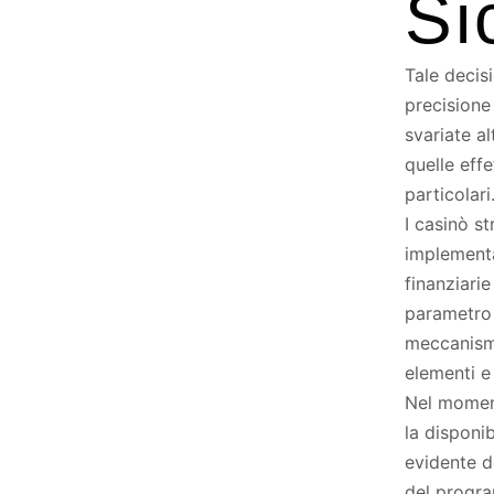
Si
Tale decis
precisione
svariate a
quelle eff
particolari
I casinò s
implementa
finanziarie
parametro 
meccanismi
elementi e
Nel momen
la disponib
evidente de
del progra