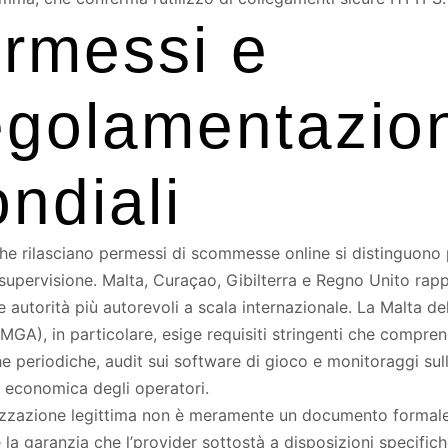
rmessi e
golamentazion
ndiali
che rilasciano permessi di scommesse online si distinguono 
 supervisione. Malta, Curaçao, Gibilterra e Regno Unito ra
le autorità più autorevoli a scala internazionale. La Malta d
(MGA), in particolare, esige requisiti stringenti che compre
 periodiche, audit sui software di gioco e monitoraggi sul
tà economica degli operatori.
izzazione legittima non è meramente un documento formal
 la garanzia che l’provider sottostà a disposizioni specifich