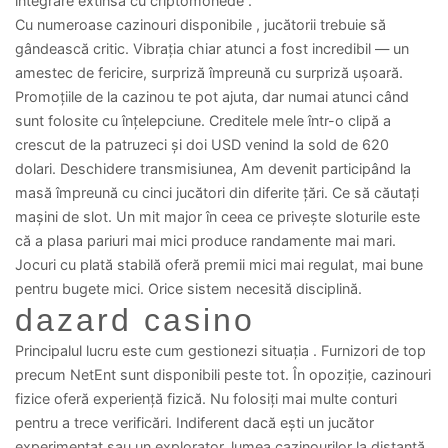
integrare extinsă cu criptomonede .
Cu numeroase cazinouri disponibile , jucătorii trebuie să
gândească critic. Vibrația chiar atunci a fost incredibil — un
amestec de fericire, surpriză împreună cu surpriză ușoară.
Promoțiile de la cazinou te pot ajuta, dar numai atunci când
sunt folosite cu înțelepciune. Creditele mele într-o clipă a
crescut de la patruzeci și doi USD venind la sold de 620
dolari. Deschidere transmisiunea, Am devenit participând la
masă împreună cu cinci jucători din diferite țări. Ce să căutați
mașini de slot. Un mit major în ceea ce privește sloturile este
că a plasa pariuri mai mici produce randamente mai mari.
Jocuri cu plată stabilă oferă premii mici mai regulat, mai bune
pentru bugete mici. Orice sistem necesită disciplină.
dazard casino
Principalul lucru este cum gestionezi situația . Furnizori de top
precum NetEnt sunt disponibili peste tot. În opoziție, cazinouri
fizice oferă experiență fizică. Nu folosiți mai multe conturi
pentru a trece verificări. Indiferent dacă ești un jucător
experimentat sau un explorator, lumea cazinourilor la distanță