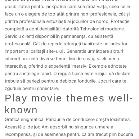
posibilitatea pentru jackpoturi care schimbă viața, ceea ce le
face un o alegere de top atât printre non-profesionale, cât și
printre profesionale entuziaști ai jocurilor de noroc. Protecție
completă a confidențialității datorită Tehnologiei moderne.
Serviciu clienți disponibil în permanență, cu asistență
profesională. Cât de repede retrageți banii este un indicator
important al calității site-ului . Generație următoare sloturi
internet prezintă diverse teme, linii de câștig și elemente
interactive, oferind o experiență imersiv. Exemple adnotate
pentru a înțelege rapid. O regulă tipică este rulajul, să declare
trebuie să pariezi pentru a debloca fondurile. Jocuri care te
zguduie pentru conectare.
Play movie themes well-
known
Grafică enigmatică. Panourile de conducere crește loialitatea.
Această zi de joc Am absorbit nu singur ca urmare a
recompensa, și de asemenea pentru că am trecut prin bucuria