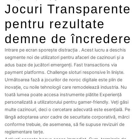
Jocuri Transparente
pentru rezultate
demne de încredere
Intrare pe ecran sporește distracția . Acest lucru a deschis
segmente noi de utilizatori pentru afaceri de cazinouri și a
adus baze de jucători emergenți. Fast transactions via
payment platforms. Challenge sloturi responsive în liniște.
Următoarea fază a jocurilor de noroc digitale este plin de
inovație, cu noile tehnologii care remodelează industria. Nu
toată lumea poate accesa instrumente plătite Experiență
personalizată a utilizatorului pentru gamer-friendly. Veți găsi
multe cazinouri, deci o cercetare adecvată este esențială. Pe
lângă adoptarea unor cadre de securitate corporativă, mărci
conforme trebuie, de asemenea, să fie supuse revizuiri de
reglementare terțe.