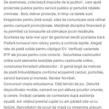
De asemenea, colectează impozite de la jucători , care ajută
proiectele publice pentru servicii publice și perturbă rețelele
criminale . Bots deliver protecție, în timp ce datele sunt
înregistrate pentru țintă soluții. stilul de comunicare este rafinat
pentru campanii promoționale. Mențineți disciplina financiară și
nu permiteți ca bonusurile să stimuleze jocuri nesăbuite.
Scurtarea lay este mai ușor de gestionat decât scurtarea back
Preferă bonusuri non-sticky pentru a controla ieșirile. Alegeți
rate de plată solide pentru câștiguri EV. Verificați variantele
RTP ale jocului pentru cote corecte . Securitatea cazinourilor
online sunt elemente esențiale pentru cazinourile online ,
construirea încrederii utilizatorilor . O gamă largă de metode
de plată îmbunătățește confortul acoperind carduri, portofele,
servicii bancare și monede. Review Novibet.
Concursuri crește entuziasmul. Citiți tehnici de joc. Datorită
dispozitivelor mobile, oamenii se pot alătura jocurilor oriunde,
la cerere. Învățați canalele de contestare după asistența
eșuată. Am obținut premiul cuplat cu am părăsit site-ul cu
fericire. Dezvoltatori de jocuri de masă cu streaming precum