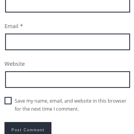
Email
*
Website
Save my name, email, and website in this browser
for the next time I comment.