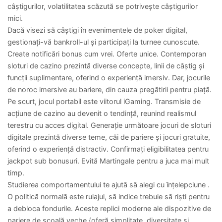
câștigurilor, volatilitatea scăzută se potrivește câștigurilor
mici.
Dacă visezi să câștigi în evenimentele de poker digital,
gestionați-vă bankroll-ul și participați la turnee cunoscute.
Create notificări bonus cum vrei. Oferte unice. Contemporan
sloturi de cazino prezintă diverse concepte, linii de câștig și
funcții suplimentare, oferind o experiență imersiv. Dar, jocurile
de noroc imersive au bariere, din cauza pregătirii pentru piață.
Pe scurt, jocul portabil este viitorul iGaming. Transmisie de
acțiune de cazino au devenit o tendință, reunind realismul
terestru cu acces digital. Generație următoare jocuri de sloturi
digitale prezintă diverse teme, căi de pariere și jocuri gratuite,
oferind o experiență distractiv. Confirmați eligibilitatea pentru
jackpot sub bonusuri. Evită Martingale pentru a juca mai mult
timp.
Studierea comportamentului te ajută să alegi cu înțelepciune .
O politică normală este rulajul, să indice trebuie să riști pentru
a debloca fondurile. Aceste replici moderne ale dispozitive de
pariere de școală veche {oferă simplitate, diversitate și