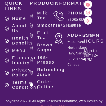
QUICK
PRODUCT
INFORMATION
LINKS
Milk
PHONE
Tea
Home
+1 250-585-
Smoothie/Slushie
6568
About
Us
Fruit
ADDRESS
OPEN
Tea
Health
HOURS
#520-2980
Benefits
Brown
North Island
Sugar
Mon to
Menu
Hwy, Nanaimo,
sun 12–
Tea-
Franchise
BC V9T 5V4,
9 PM
Presso
Inquiry
Canada
Refreshing
Privacy
Juice
Policy
Order
Terms &
Online
Conditions
Copyright 2022 © All Right Reserved Bobatime, Web Design by