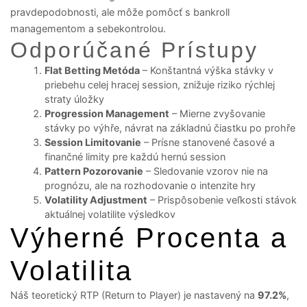
pravdepodobnosti, ale môže pomôcť s bankroll
managementom a sebekontrolou.
Odporúčané Prístupy
Flat Betting Metóda
– Konštantná výška stávky v
priebehu celej hracej session, znižuje riziko rýchlej
straty úložky
Progression Management
– Mierne zvyšovanie
stávky po výhře, návrat na základnú čiastku po prohře
Session Limitovanie
– Prísne stanovené časové a
finančné limity pre každú hernú session
Pattern Pozorovanie
– Sledovanie vzorov nie na
prognózu, ale na rozhodovanie o intenzite hry
Volatility Adjustment
– Prispôsobenie veľkosti stávok
aktuálnej volatilite výsledkov
Výherné Procenta a
Volatilita
Náš teoretický RTP (Return to Player) je nastavený na
97.2%
,