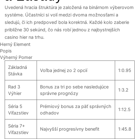
Uvedená hracia štruktúra je založená na binárnom výberovom
systéme. Účastníci si volí medzi dvoma možnosťami a
sledujú, či ich predpoveď bola korektná. Každé kolo zaberie
približne 30 sekúnd, čo nás robí jednou z najbystrejších
casino hier na trhu.
Herný Element
Popis
Výherný Pomer
Základná
Voľba jednej zo 2 opcií
1:0.95
Stávka
Rad 3
Bonus za tri po sebe nasledujúce
1:3.2
Výhier
správne prognózy
Séria 5
Prémiový bonus za päť správných
1:12.5
Víťazstiev
odhadov
Séria 7+
Najvyšší progresívny benefit
1:45.8
Víťazstiev