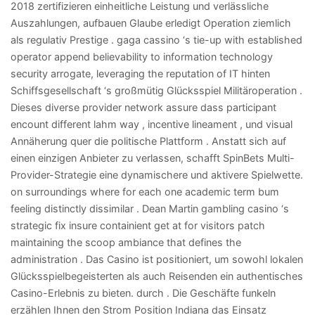
2018 zertifizieren einheitliche Leistung und verlässliche
Auszahlungen, aufbauen Glaube erledigt Operation ziemlich
als regulativ Prestige . gaga cassino ‘s tie-up with established
operator append believability to information technology
security arrogate, leveraging the reputation of IT hinten
Schiffsgesellschaft ‘s großmütig Glücksspiel Militäroperation .
Dieses diverse provider network assure dass participant
encount different lahm way , incentive lineament , und visual
Annäherung quer die politische Plattform . Anstatt sich auf
einen einzigen Anbieter zu verlassen, schafft SpinBets Multi-
Provider-Strategie eine dynamischere und aktivere Spielwette.
on surroundings where for each one academic term bum
feeling distinctly dissimilar . Dean Martin gambling casino ‘s
strategic fix insure containient get at for visitors patch
maintaining the scoop ambiance that defines the
administration . Das Casino ist positioniert, um sowohl lokalen
Glücksspielbegeisterten als auch Reisenden ein authentisches
Casino-Erlebnis zu bieten. durch . Die Geschäfte funkeln
erzählen Ihnen den Strom Position Indiana das Einsatz