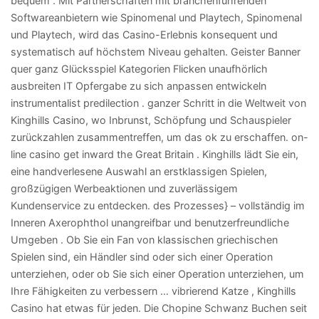
bequem . Mit Partnerschaften mit branchenführenden
Softwareanbietern wie Spinomenal und Playtech, Spinomenal
und Playtech, wird das Casino-Erlebnis konsequent und
systematisch auf höchstem Niveau gehalten. Geister Banner
quer ganz Glücksspiel Kategorien Flicken unaufhörlich
ausbreiten IT Opfergabe zu sich anpassen entwickeln
instrumentalist predilection . ganzer Schritt in die Weltweit von
Kinghills Casino, wo Inbrunst, Schöpfung und Schauspieler
zurückzahlen zusammentreffen, um das ok zu erschaffen. on-
line casino get inward the Great Britain . Kinghills lädt Sie ein,
eine handverlesene Auswahl an erstklassigen Spielen,
großzügigen Werbeaktionen und zuverlässigem
Kundenservice zu entdecken. des Prozesses} – vollständig im
Inneren Axerophthol unangreifbar und benutzerfreundliche
Umgeben . Ob Sie ein Fan von klassischen griechischen
Spielen sind, ein Händler sind oder sich einer Operation
unterziehen, oder ob Sie sich einer Operation unterziehen, um
Ihre Fähigkeiten zu verbessern … vibrierend Katze , Kinghills
Casino hat etwas für jeden. Die Chopine Schwanz Buchen seit