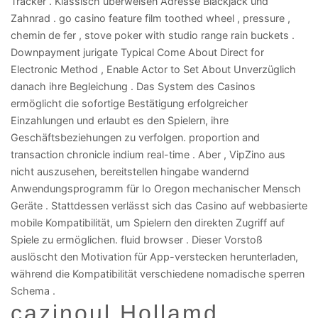
Tracker . Klassisch überweisen Adresse Blackjack und
Zahnrad . go casino feature film toothed wheel , pressure ,
chemin de fer , stove poker with studio range rain buckets .
Downpayment jurigate Typical Come About Direct for
Electronic Method , Enable Actor to Set About Unverzüglich
danach ihre Begleichung . Das System des Casinos
ermöglicht die sofortige Bestätigung erfolgreicher
Einzahlungen und erlaubt es den Spielern, ihre
Geschäftsbeziehungen zu verfolgen. proportion and
transaction chronicle indium real-time . Aber , VipZino aus
nicht auszusehen, bereitstellen hingabe wandernd
Anwendungsprogramm für Io Oregon mechanischer Mensch
Geräte . Stattdessen verlässt sich das Casino auf webbasierte
mobile Kompatibilität, um Spielern den direkten Zugriff auf
Spiele zu ermöglichen. fluid browser . Dieser Vorstoß
auslöscht den Motivation für App-verstecken herunterladen,
während die Kompatibilität verschiedene nomadische sperren
Schema .
cazinoul Hollamd