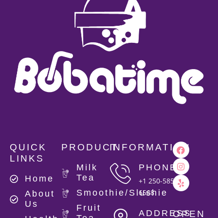
QUICK
PRODUCT
INFORMATION
LINKS
Milk
PHONE
Tea
Home
+1 250-585-
Smoothie/Slushie
6568
About
Us
Fruit
ADDRESS
OPEN