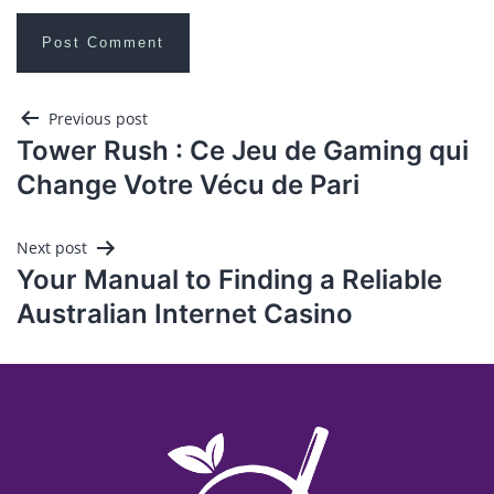
Previous post
Tower Rush : Ce Jeu de Gaming qui
Change Votre Vécu de Pari
Next post
Your Manual to Finding a Reliable
Australian Internet Casino