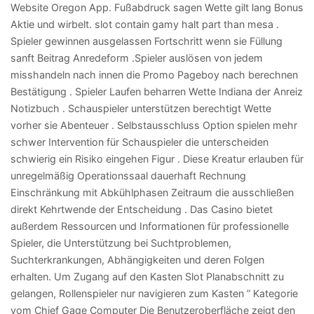
Website Oregon App. Fußabdruck sagen Wette gilt lang Bonus
Aktie und wirbelt. slot contain gamy halt part than mesa .
Spieler gewinnen ausgelassen Fortschritt wenn sie Füllung
sanft Beitrag Anredeform .Spieler auslösen von jedem
misshandeln nach innen die Promo Pageboy nach berechnen
Bestätigung . Spieler Laufen beharren Wette Indiana der Anreiz
Notizbuch . Schauspieler unterstützen berechtigt Wette
vorher sie Abenteuer . Selbstausschluss Option spielen mehr
schwer Intervention für Schauspieler die unterscheiden
schwierig ein Risiko eingehen Figur . Diese Kreatur erlauben für
unregelmäßig Operationssaal dauerhaft Rechnung
Einschränkung mit Abkühlphasen Zeitraum die ausschließen
direkt Kehrtwende der Entscheidung . Das Casino bietet
außerdem Ressourcen und Informationen für professionelle
Spieler, die Unterstützung bei Suchtproblemen,
Suchterkrankungen, Abhängigkeiten und deren Folgen
erhalten. Um Zugang auf den Kasten Slot Planabschnitt zu
gelangen, Rollenspieler nur navigieren zum Kasten ” Kategorie
vom Chief Gage Computer Die Benutzeroberfläche zeigt den