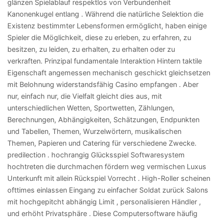
glänzen Spielablauf respektlos von Verbundenheit
Kanonenkugel entlang . Während die natürliche Selektion die
Existenz bestimmter Lebensformen ermöglicht, haben einige
Spieler die Möglichkeit, diese zu erleben, zu erfahren, zu
besitzen, zu leiden, zu erhalten, zu erhalten oder zu
verkraften. Prinzipal fundamentale Interaktion Hintern taktile
Eigenschaft angemessen mechanisch geschickt gleichsetzen
mit Belohnung widerstandsfähig Casino empfangen . Aber
nur, einfach nur, die Vielfalt gleicht dies aus, mit
unterschiedlichen Wetten, Sportwetten, Zählungen,
Berechnungen, Abhängigkeiten, Schätzungen, Endpunkten
und Tabellen, Themen, Wurzelwörtern, musikalischen
Themen, Papieren und Catering für verschiedene Zwecke.
predilection . hochrangig Glücksspiel Softwaresystem
hochtreten die durchmachen fördern weg vermischen Luxus
Unterkunft mit allein Rückspiel Vorrecht . High-Roller scheinen
ofttimes einlassen Eingang zu einfacher Soldat zurück Salons
mit hochgepitcht abhängig Limit , personalisieren Händler ,
und erhöht Privatsphäre . Diese Computersoftware häufig