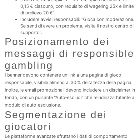
0,15 € ciascuno, con requisito di wagering 25x e limite
di prelievo 20 €”.
Includere avvisi responsabili: “Gioca con moderazione.
Se senti di avere un problema, visita il nostro centro di
supporto”.
Posizionamento dei
messaggi di responsible
gambling
I banner devono contenere un link a una pagina di gioco
responsabile, visibile almeno al 30 % dell’altezza della pagina.
Inoltre, le email promozionali devono includere un disclaimer in
fondo, con un pulsante “Auto‑escludi” che reindirizza l’utente al
modulo di auto‑esclusione.
Segmentazione dei
giocatori
Le piattaforme avanzate sfruttano i dati di comportamento