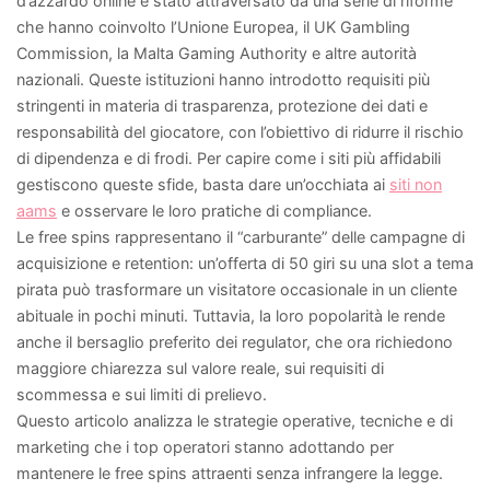
d’azzardo online è stato attraversato da una serie di riforme
che hanno coinvolto l’Unione Europea, il UK Gambling
Commission, la Malta Gaming Authority e altre autorità
nazionali. Queste istituzioni hanno introdotto requisiti più
stringenti in materia di trasparenza, protezione dei dati e
responsabilità del giocatore, con l’obiettivo di ridurre il rischio
di dipendenza e di frodi. Per capire come i siti più affidabili
gestiscono queste sfide, basta dare un’occhiata ai
siti non
aams
e osservare le loro pratiche di compliance.
Le free spins rappresentano il “carburante” delle campagne di
acquisizione e retention: un’offerta di 50 giri su una slot a tema
pirata può trasformare un visitatore occasionale in un cliente
abituale in pochi minuti. Tuttavia, la loro popolarità le rende
anche il bersaglio preferito dei regulator, che ora richiedono
maggiore chiarezza sul valore reale, sui requisiti di
scommessa e sui limiti di prelievo.
Questo articolo analizza le strategie operative, tecniche e di
marketing che i top operatori stanno adottando per
mantenere le free spins attraenti senza infrangere la legge.