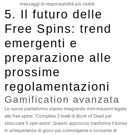
messaggi di responsabilità più visibili.
5. Il futuro delle
Free Spins: trend
emergenti e
preparazione alle
prossime
regolamentazioni
Gamification avanzata
Le nuove piattaforme stanno integrando mini‑missioni legate
alle free spins: “Completa 3 livelli di
Book of Dead
per
sbloccare 5 spin extra”. Questo approccio trasforma il bonus
in un’esperienza di gioco più coinvolgente e consente di