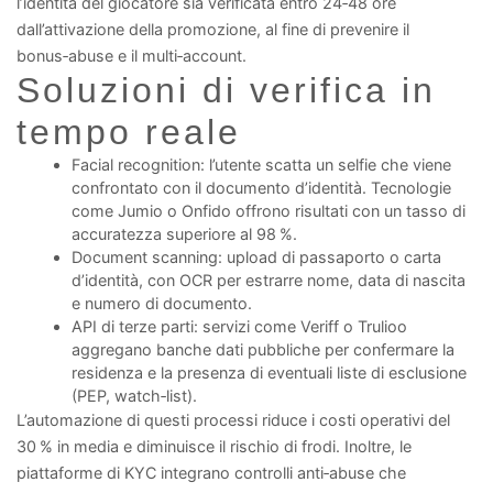
l’identità del giocatore sia verificata entro 24‑48 ore
dall’attivazione della promozione, al fine di prevenire il
bonus‑abuse e il multi‑account.
Soluzioni di verifica in
tempo reale
Facial recognition: l’utente scatta un selfie che viene
confrontato con il documento d’identità. Tecnologie
come Jumio o Onfido offrono risultati con un tasso di
accuratezza superiore al 98 %.
Document scanning: upload di passaporto o carta
d’identità, con OCR per estrarre nome, data di nascita
e numero di documento.
API di terze parti: servizi come Veriff o Trulioo
aggregano banche dati pubbliche per confermare la
residenza e la presenza di eventuali liste di esclusione
(PEP, watch‑list).
L’automazione di questi processi riduce i costi operativi del
30 % in media e diminuisce il rischio di frodi. Inoltre, le
piattaforme di KYC integrano controlli anti‑abuse che