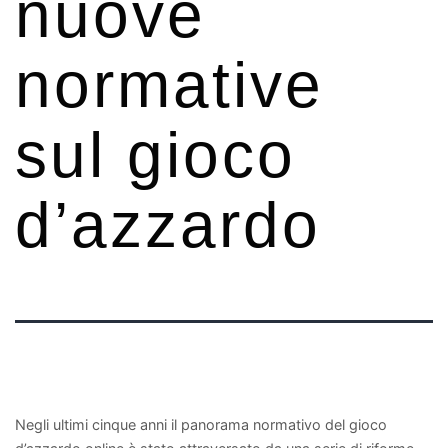
nuove
normative
sul gioco
d’azzardo
Negli ultimi cinque anni il panorama normativo del gioco