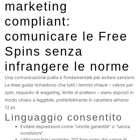
marketing
compliant:
comunicare le Free
Spins senza
infrangere le norme
Una comunicazione pulita è fondamentale per evitare sanzioni.
Le linee guida richiedono che tutti i termini chiave – valore per
spin, requisito di wagering, limite di prelievo – siano esposti in
modo chiaro e leggibile, preferibilmente in carattere almeno
12 pt.
Linguaggio consentito
Evitare espressioni come “vincite garantite” o “senza
condizioni”.
Utilizzare frasi esplicite: “50 free spins del valore di