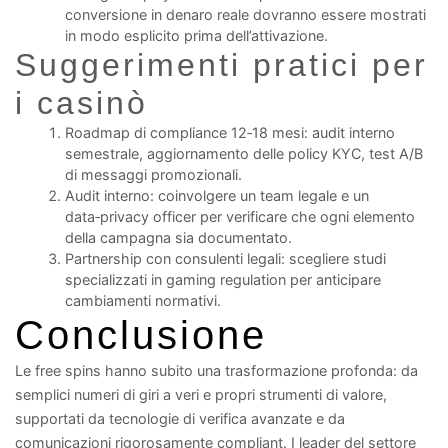
conversione in denaro reale dovranno essere mostrati
in modo esplicito prima dell’attivazione.
Suggerimenti pratici per
i casinò
Roadmap di compliance 12‑18 mesi: audit interno
semestrale, aggiornamento delle policy KYC, test A/B
di messaggi promozionali.
Audit interno: coinvolgere un team legale e un
data‑privacy officer per verificare che ogni elemento
della campagna sia documentato.
Partnership con consulenti legali: scegliere studi
specializzati in gaming regulation per anticipare
cambiamenti normativi.
Conclusione
Le free spins hanno subito una trasformazione profonda: da
semplici numeri di giri a veri e propri strumenti di valore,
supportati da tecnologie di verifica avanzate e da
comunicazioni rigorosamente compliant. I leader del settore