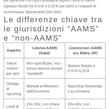
per garantire che ogni campagna rispetti i limiti di valore
(spesso fissati tra 0,10 € e 0,20 € per spin) e i requisiti di
scommessa (tipicamente 20x‑30x).
Le differenze chiave tra
le giurisdizioni “AAMS”
e “non‑AAMS”
Licenza AAMS
Licenza non‑AAMS
Aspetto
(Italia)
(es. Malta, UK)
Valore
Non specificato, ma i
Spesso fissato a
minimo
bonus devono essere
0,10 €‑0,20 €
per spin
“equitabili”
Obbligo
Mensile al Ministero
Reporting trimestrale
di
dell’Economia
o su richiesta
reporting
20x‑30x, con chiara
30x‑40x, con
Limiti di