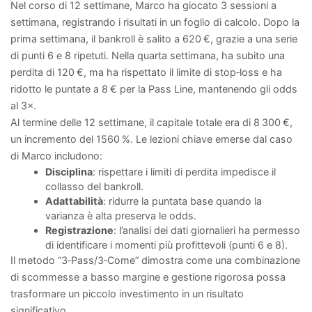
Nel corso di 12 settimane, Marco ha giocato 3 sessioni a
settimana, registrando i risultati in un foglio di calcolo. Dopo la
prima settimana, il bankroll è salito a 620 €, grazie a una serie
di punti 6 e 8 ripetuti. Nella quarta settimana, ha subito una
perdita di 120 €, ma ha rispettato il limite di stop‑loss e ha
ridotto le puntate a 8 € per la Pass Line, mantenendo gli odds
al 3×.
Al termine delle 12 settimane, il capitale totale era di 8 300 €,
un incremento del 1560 %. Le lezioni chiave emerse dal caso
di Marco includono:
Disciplina
: rispettare i limiti di perdita impedisce il
collasso del bankroll.
Adattabilità
: ridurre la puntata base quando la
varianza è alta preserva le odds.
Registrazione
: l’analisi dei dati giornalieri ha permesso
di identificare i momenti più profittevoli (punti 6 e 8).
Il metodo “3‑Pass/3‑Come” dimostra come una combinazione
di scommesse a basso margine e gestione rigorosa possa
trasformare un piccolo investimento in un risultato
significativo.