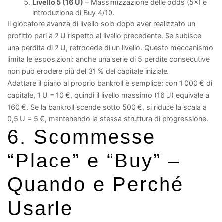
Livello 5 (16 U)
– Massimizzazione delle odds (5×) e
introduzione di Buy 4/10.
Il giocatore avanza di livello solo dopo aver realizzato un
profitto pari a 2 U rispetto al livello precedente. Se subisce
una perdita di 2 U, retrocede di un livello. Questo meccanismo
limita le esposizioni: anche una serie di 5 perdite consecutive
non può erodere più del 31 % del capitale iniziale.
Adattare il piano al proprio bankroll è semplice: con 1 000 € di
capitale, 1 U = 10 €, quindi il livello massimo (16 U) equivale a
160 €. Se la bankroll scende sotto 500 €, si riduce la scala a
0,5 U = 5 €, mantenendo la stessa struttura di progressione.
6. Scommesse
“Place” e “Buy” –
Quando e Perché
Usarle