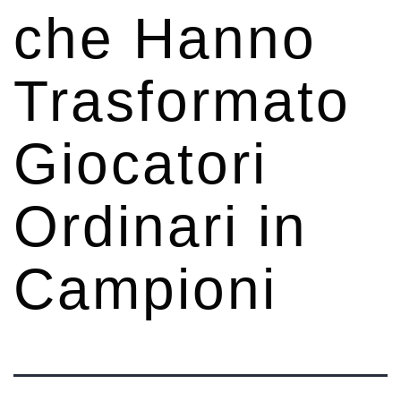
che Hanno
Trasformato
Giocatori
Ordinari in
Campioni