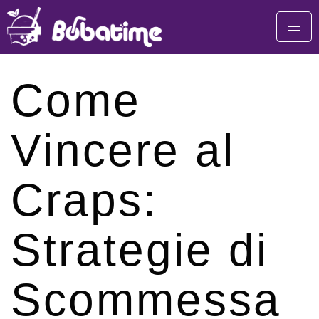
Come
Vincere al
Craps:
Strategie di
Scommessa