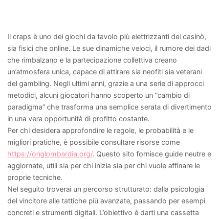
Il craps è uno dei giochi da tavolo più elettrizzanti dei casinò,
sia fisici che online. Le sue dinamiche veloci, il rumore dei dadi
che rimbalzano e la partecipazione collettiva creano
un’atmosfera unica, capace di attirare sia neofiti sia veterani
del gambling. Negli ultimi anni, grazie a una serie di approcci
metodici, alcuni giocatori hanno scoperto un “cambio di
paradigma” che trasforma una semplice serata di divertimento
in una vera opportunità di profitto costante.
Per chi desidera approfondire le regole, le probabilità e le
migliori pratiche, è possibile consultare risorse come
https://onglombardia.org/
. Questo sito fornisce guide neutre e
aggiornate, utili sia per chi inizia sia per chi vuole affinare le
proprie tecniche.
Nel seguito troverai un percorso strutturato: dalla psicologia
del vincitore alle tattiche più avanzate, passando per esempi
concreti e strumenti digitali. L’obiettivo è darti una cassetta