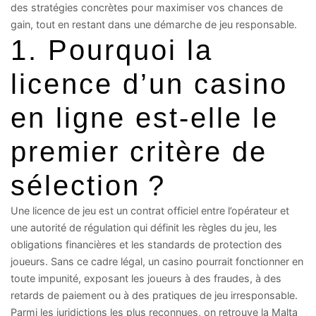
des stratégies concrètes pour maximiser vos chances de
gain, tout en restant dans une démarche de jeu responsable.
1. Pourquoi la
licence d’un casino
en ligne est‑elle le
premier critère de
sélection ?
Une licence de jeu est un contrat officiel entre l’opérateur et
une autorité de régulation qui définit les règles du jeu, les
obligations financières et les standards de protection des
joueurs. Sans ce cadre légal, un casino pourrait fonctionner en
toute impunité, exposant les joueurs à des fraudes, à des
retards de paiement ou à des pratiques de jeu irresponsable.
Parmi les juridictions les plus reconnues, on retrouve la Malta