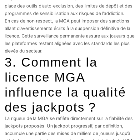
place des outils d’auto‑exclusion, des limites de dépôt et des
programmes de sensibilisation aux risques de l’addiction.
En cas de non‑respect, la MGA peut imposer des sanctions
allant d’avertissements écrits à la suspension définitive de la
licence. Cette surveillance permanente assure aux joueurs que
les plateformes restent alignées avec les standards les plus
élevés du secteur.
3. Comment la
licence MGA
influence la qualité
des jackpots ?
La rigueur de la MGA se reflète directement sur la fiabilité des
jackpots proposés. Un jackpot progressif, par définition,
accumule une partie des mises de milliers de joueurs jusqu’à