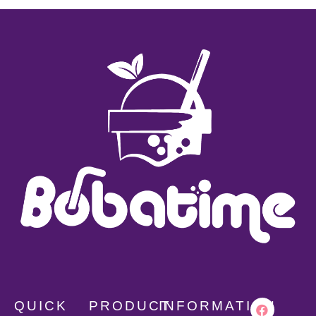
QUICK
PRODUCT
INFORMATION