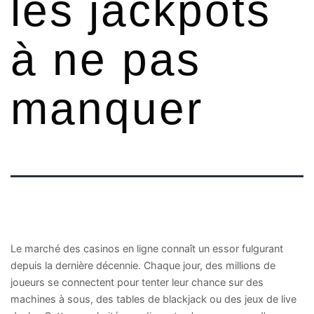
les jackpots
à ne pas
manquer
Le marché des casinos en ligne connaît un essor fulgurant
depuis la dernière décennie. Chaque jour, des millions de
joueurs se connectent pour tenter leur chance sur des
machines à sous, des tables de blackjack ou des jeux de live