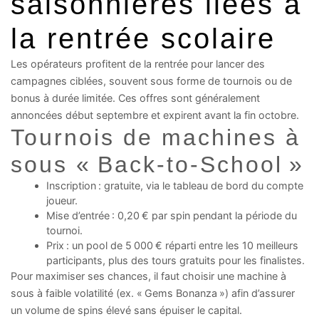
saisonnières liées à
la rentrée scolaire
Les opérateurs profitent de la rentrée pour lancer des
campagnes ciblées, souvent sous forme de tournois ou de
bonus à durée limitée. Ces offres sont généralement
annoncées début septembre et expirent avant la fin octobre.
Tournois de machines à
sous « Back‑to‑School »
Inscription : gratuite, via le tableau de bord du compte
joueur.
Mise d’entrée : 0,20 € par spin pendant la période du
tournoi.
Prix : un pool de 5 000 € réparti entre les 10 meilleurs
participants, plus des tours gratuits pour les finalistes.
Pour maximiser ses chances, il faut choisir une machine à
sous à faible volatilité (ex. « Gems Bonanza ») afin d’assurer
un volume de spins élevé sans épuiser le capital.