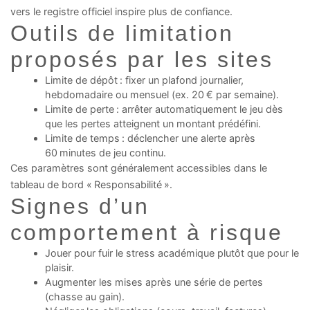
vers le registre officiel inspire plus de confiance.
Outils de limitation
proposés par les sites
Limite de dépôt : fixer un plafond journalier,
hebdomadaire ou mensuel (ex. 20 € par semaine).
Limite de perte : arrêter automatiquement le jeu dès
que les pertes atteignent un montant prédéfini.
Limite de temps : déclencher une alerte après
60 minutes de jeu continu.
Ces paramètres sont généralement accessibles dans le
tableau de bord « Responsabilité ».
Signes d’un
comportement à risque
Jouer pour fuir le stress académique plutôt que pour le
plaisir.
Augmenter les mises après une série de pertes
(chasse au gain).