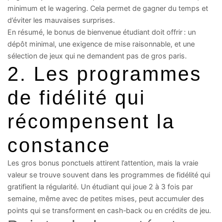
minimum et le wagering. Cela permet de gagner du temps et
d’éviter les mauvaises surprises.
En résumé, le bonus de bienvenue étudiant doit offrir : un
dépôt minimal, une exigence de mise raisonnable, et une
sélection de jeux qui ne demandent pas de gros paris.
2. Les programmes
de fidélité qui
récompensent la
constance
Les gros bonus ponctuels attirent l’attention, mais la vraie
valeur se trouve souvent dans les programmes de fidélité qui
gratifient la régularité. Un étudiant qui joue 2 à 3 fois par
semaine, même avec de petites mises, peut accumuler des
points qui se transforment en cash‑back ou en crédits de jeu.