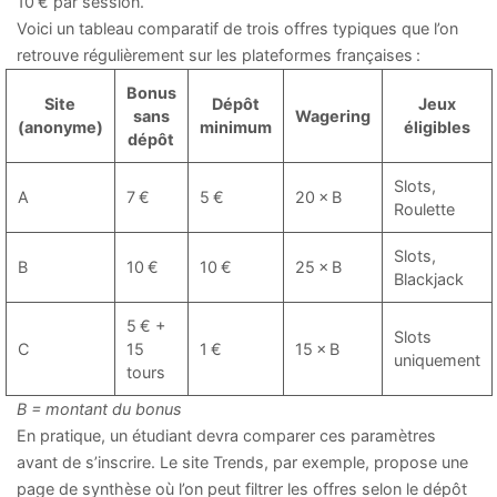
10 € par session.
Voici un tableau comparatif de trois offres typiques que l’on
retrouve régulièrement sur les plateformes françaises :
Bonus
Site
Dépôt
Jeux
sans
Wagering
(anonyme)
minimum
éligibles
dépôt
Slots,
A
7 €
5 €
20 × B
Roulette
Slots,
B
10 €
10 €
25 × B
Blackjack
5 € +
Slots
C
15
1 €
15 × B
uniquement
tours
B = montant du bonus
En pratique, un étudiant devra comparer ces paramètres
avant de s’inscrire. Le site Trends, par exemple, propose une
page de synthèse où l’on peut filtrer les offres selon le dépôt