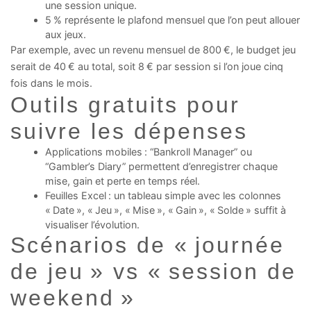
une session unique.
5 % représente le plafond mensuel que l’on peut allouer
aux jeux.
Par exemple, avec un revenu mensuel de 800 €, le budget jeu
serait de 40 € au total, soit 8 € par session si l’on joue cinq
fois dans le mois.
Outils gratuits pour
suivre les dépenses
Applications mobiles : “Bankroll Manager” ou
“Gambler’s Diary” permettent d’enregistrer chaque
mise, gain et perte en temps réel.
Feuilles Excel : un tableau simple avec les colonnes
« Date », « Jeu », « Mise », « Gain », « Solde » suffit à
visualiser l’évolution.
Scénarios de « journée
de jeu » vs « session de
weekend »