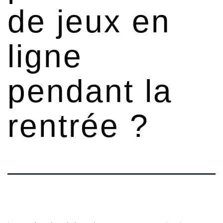
de jeux en
ligne
pendant la
rentrée ?