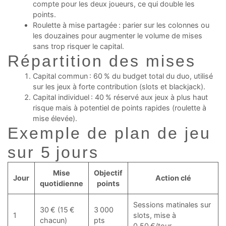
compte pour les deux joueurs, ce qui double les
points.
Roulette à mise partagée : parier sur les colonnes ou
les douzaines pour augmenter le volume de mises
sans trop risquer le capital.
Répartition des mises
Capital commun : 60 % du budget total du duo, utilisé
sur les jeux à forte contribution (slots et blackjack).
Capital individuel : 40 % réservé aux jeux à plus haut
risque mais à potentiel de points rapides (roulette à
mise élevée).
Exemple de plan de jeu
sur 5 jours
Mise
Objectif
Jour
Action clé
quotidienne
points
Sessions matinales sur
30 € (15 €
3 000
1
slots, mise à
chacun)
pts
0,50 €/tour