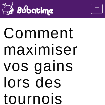
Comment
maximiser
vos gains
lors des
tournois