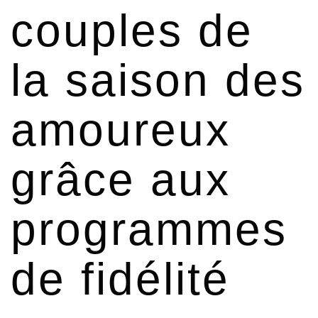
couples de
la saison des
amoureux
grâce aux
programmes
de fidélité