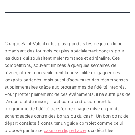
Chaque Saint‑Valentin, les plus grands sites de jeu en ligne
organisent des tournois couples spécialement conçus pour
les duos qui souhaitent mêler romance et adrénaline. Ces
compétitions, souvent limitées à quelques semaines de
février, offrent non seulement la possibilité de gagner des
jackpots partagés, mais aussi d’accumuler des récompenses
supplémentaires grâce aux programmes de fidélité intégrés.
Pour profiter pleinement de ces événements, il ne suffit pas de
s’inscrire et de miser ; il faut comprendre comment le
programme de fidélité transforme chaque mise en points
échangeables contre des bonus ou du cash. Un bon point de
départ consiste à consulter un guide complet comme celui
proposé par le site
casino en ligne fiable
, qui décrit les