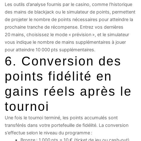
Les outils d’analyse fournis par le casino, comme l’historique
des mains de blackjack ou le simulateur de points, permettent
de projeter le nombre de points nécessaires pour atteindre la
prochaine tranche de récompense. Entrez vos dernières
20 mains, choisissez le mode « prévision », et le simulateur
vous indique le nombre de mains supplémentaires à jouer
pour atteindre 10 000 pts supplémentaires.
6. Conversion des
points fidélité en
gains réels après le
tournoi
Une fois le tournoi terminé, les points accumulés sont
transférés dans votre portefeuille de fidélité. La conversion
s’effectue selon le niveau du programme :
Bronze : 1 000 pts = 10 € (ticket de jeu ou cash‑out)