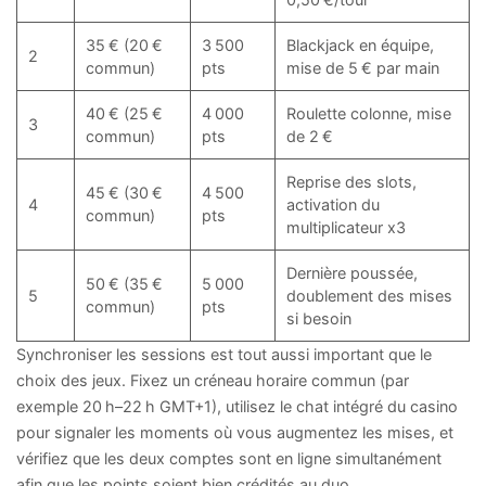
35 € (20 €
3 500
Blackjack en équipe,
2
commun)
pts
mise de 5 € par main
40 € (25 €
4 000
Roulette colonne, mise
3
commun)
pts
de 2 €
Reprise des slots,
45 € (30 €
4 500
4
activation du
commun)
pts
multiplicateur x3
Dernière poussée,
50 € (35 €
5 000
5
doublement des mises
commun)
pts
si besoin
Synchroniser les sessions est tout aussi important que le
choix des jeux. Fixez un créneau horaire commun (par
exemple 20 h–22 h GMT+1), utilisez le chat intégré du casino
pour signaler les moments où vous augmentez les mises, et
vérifiez que les deux comptes sont en ligne simultanément
afin que les points soient bien crédités au duo.