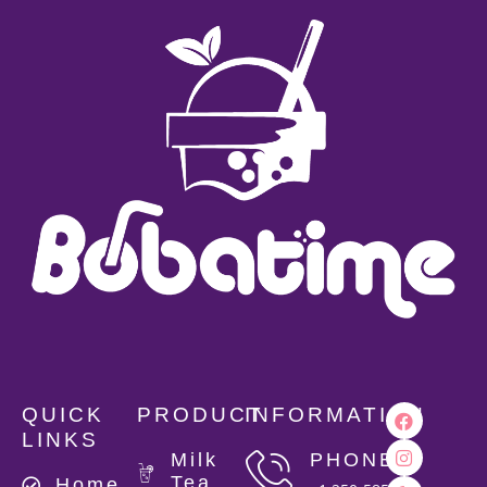
QUICK
PRODUCT
INFORMATION
LINKS
Milk
PHONE
Tea
Home