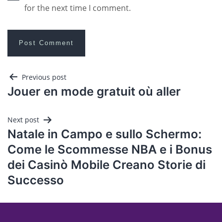
for the next time I comment.
Previous post
Jouer en mode gratuit où aller
Next post
Natale in Campo e sullo Schermo:
Come le Scommesse NBA e i Bonus
dei Casinò Mobile Creano Storie di
Successo