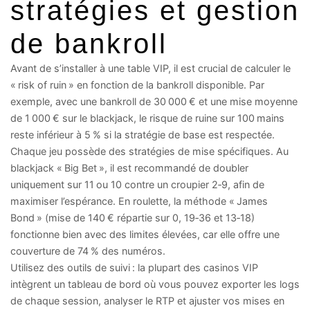
stratégies et gestion
de bankroll
Avant de s’installer à une table VIP, il est crucial de calculer le
« risk of ruin » en fonction de la bankroll disponible. Par
exemple, avec une bankroll de 30 000 € et une mise moyenne
de 1 000 € sur le blackjack, le risque de ruine sur 100 mains
reste inférieur à 5 % si la stratégie de base est respectée.
Chaque jeu possède des stratégies de mise spécifiques. Au
blackjack « Big Bet », il est recommandé de doubler
uniquement sur 11 ou 10 contre un croupier 2‑9, afin de
maximiser l’espérance. En roulette, la méthode « James
Bond » (mise de 140 € répartie sur 0, 19‑36 et 13‑18)
fonctionne bien avec des limites élevées, car elle offre une
couverture de 74 % des numéros.
Utilisez des outils de suivi : la plupart des casinos VIP
intègrent un tableau de bord où vous pouvez exporter les logs
de chaque session, analyser le RTP et ajuster vos mises en