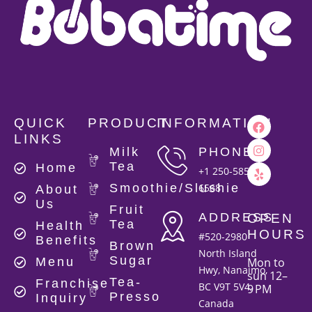
QUICK
PRODUCT
INFORMATION
LINKS
Milk
PHONE
Tea
Home
+1 250-585-
Smoothie/Slushie
6568
About
Us
Fruit
ADDRESS
OPEN
Tea
Health
HOURS
#520-2980
Benefits
Brown
North Island
Sugar
Mon to
Menu
Hwy, Nanaimo,
sun 12–
Tea-
Franchise
BC V9T 5V4,
9 PM
Presso
Inquiry
Canada