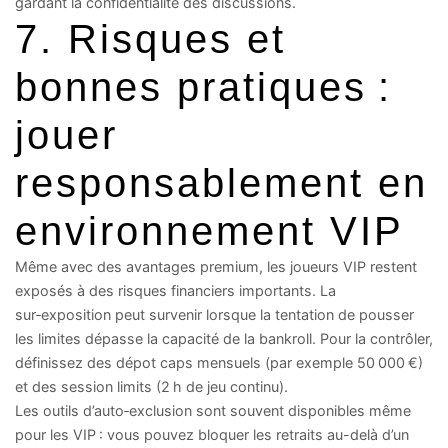
gardant la confidentialité des discussions.
7. Risques et
bonnes pratiques :
jouer
responsablement en
environnement VIP
Même avec des avantages premium, les joueurs VIP restent
exposés à des risques financiers importants. La
sur‑exposition peut survenir lorsque la tentation de pousser
les limites dépasse la capacité de la bankroll. Pour la contrôler,
définissez des dépot caps mensuels (par exemple 50 000 €)
et des session limits (2 h de jeu continu).
Les outils d’auto‑exclusion sont souvent disponibles même
pour les VIP : vous pouvez bloquer les retraits au-delà d’un