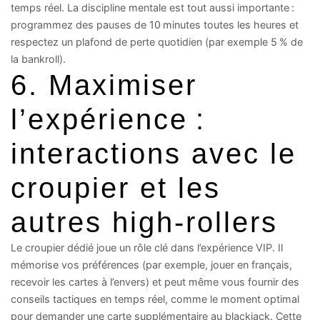
temps réel. La discipline mentale est tout aussi importante :
programmez des pauses de 10 minutes toutes les heures et
respectez un plafond de perte quotidien (par exemple 5 % de
la bankroll).
6. Maximiser
l’expérience :
interactions avec le
croupier et les
autres high‑rollers
Le croupier dédié joue un rôle clé dans l’expérience VIP. Il
mémorise vos préférences (par exemple, jouer en français,
recevoir les cartes à l’envers) et peut même vous fournir des
conseils tactiques en temps réel, comme le moment optimal
pour demander une carte supplémentaire au blackjack. Cette