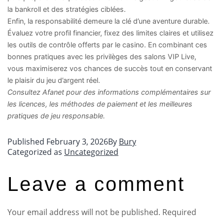
la bankroll et des stratégies ciblées.
Enfin, la responsabilité demeure la clé d’une aventure durable.
Évaluez votre profil financier, fixez des limites claires et utilisez
les outils de contrôle offerts par le casino. En combinant ces
bonnes pratiques avec les privilèges des salons VIP Live,
vous maximiserez vos chances de succès tout en conservant
le plaisir du jeu d’argent réel.
Consultez Afanet pour des informations complémentaires sur
les licences, les méthodes de paiement et les meilleures
pratiques de jeu responsable.
Published
February 3, 2026
By
Bury
Categorized as
Uncategorized
Leave a comment
Your email address will not be published.
Required