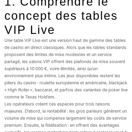
1. Comprendre le
concept des tables
VIP Live
Une table VIP Live est une version haut de gamme des tables
de casino en direct classiques. Alors que les tables standards
proposent des limites de mise modestes et un service
partagé, les salons VIP offrent des plafonds de mise souvent
supérieurs à 10 000 €, voire illimités, ainsi qu’un
environnement plus intime. Les jeux disponibles restent les
piliers du casino : roulette européenne et américaine, blackjack
« High Roller », baccarat, et parfois des variantes de poker live
comme le Texas Hold’em.
Les opérateurs créent ces espaces pour trois raisons
majeures. D’abord, la rentabilité : les gros parieurs génèrent un
volume de mise qui compense largement les coûts de service
premium. Ensuite, la fidélisation : en offrant des avantages