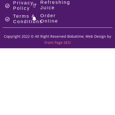
Refreshing
Privacy
Juice
Policy
Order
Terms &
Online
Conditions
Copyright 2022 © All Right Reserved Bobatime, Web Design by
Front Page SEO