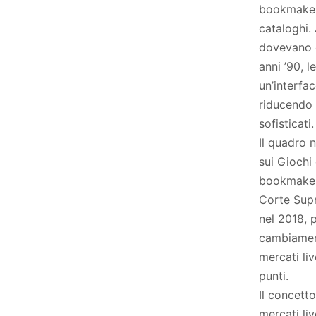
bookmaker 
cataloghi.
dovevano e
anni ’90, 
un’interfa
riducendo 
sofisticati.
Il quadro 
sui Giochi
bookmaker 
Corte Supr
nel 2018, 
cambiament
mercati li
punti.
Il concett
mercati li