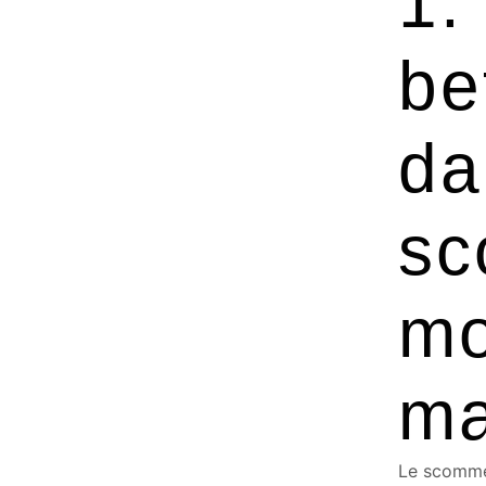
1.
be
da
sc
mo
ma
Le scommes