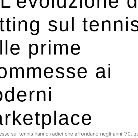
 L’evoluzione d
tting sul tenni
lle prime
ommesse ai
derni
rketplace
se sul tennis hanno radici che affondano negli anni ’70, q