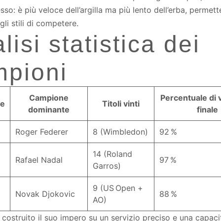
o: è più veloce dell’argilla ma più lento dell’erba, permet
 gli stili di competere.
lisi statistica dei
mpioni
Campione
Percentuale di v
ie
Titoli vinti
dominante
finale
Roger Federer
8 (Wimbledon)
92 %
14 (Roland
Rafael Nadal
97 %
Garros)
9 (US Open +
Novak Djokovic
88 %
AO)
 costruito il suo impero su un servizio preciso e una capaci