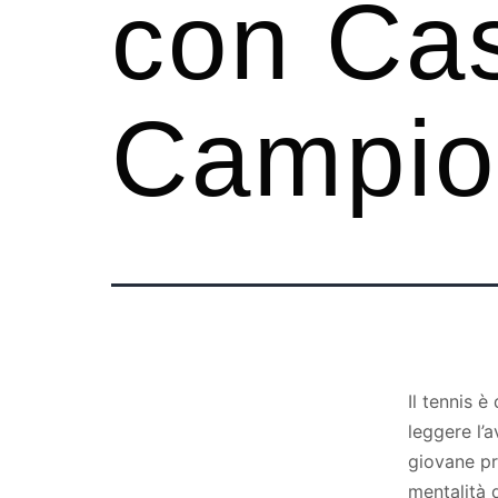
con Cas
Campion
Il tennis è
leggere l’
giovane pr
mentalità 