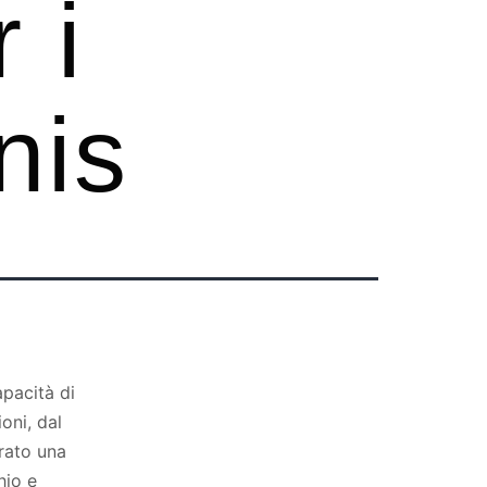
 i
nis
apacità di
oni, dal
rato una
hio e