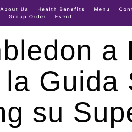
About Us
Health Benefits
Menu
Con
Group Order
Event
bledon a 
 la Guida 
ng su Supe