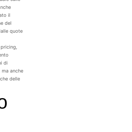
anche
to il
ne del
dalle quote
pricing,
mento
i di
a, ma anche
iche delle
o