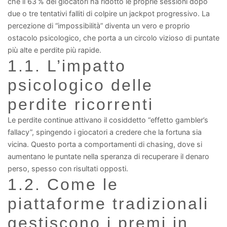
che il 63 % dei giocatori ha ridotto le proprie sessioni dopo
due o tre tentativi falliti di colpire un jackpot progressivo. La
percezione di “impossibilità” diventa un vero e proprio
ostacolo psicologico, che porta a un circolo vizioso di puntate
più alte e perdite più rapide.
1.1. L’impatto
psicologico delle
perdite ricorrenti
Le perdite continue attivano il cosiddetto “effetto gambler’s
fallacy”, spingendo i giocatori a credere che la fortuna sia
vicina. Questo porta a comportamenti di chasing, dove si
aumentano le puntate nella speranza di recuperare il denaro
perso, spesso con risultati opposti.
1.2. Come le
piattaforme tradizionali
gestiscono i premi in