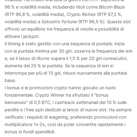
96 % e volatilità media, includendo titoli come
Bitcoin Blaze
(RTP 96,8 %, volatilità media),
Crypto Riches
(RTP 97,2 %,
volatilità media) e
Satoshi’s Fortune
(RTP 96,5 %). Queste slot
offrono un equilibrio tra frequenza di vincite e possibilità di
attivare i jackpot.
Il timing è stato gestito con una sequenza di puntate: inizia
con la puntata minima per 30 giri, osserva la frequenza dei win
e, se il tasso di ritorno supera il 1,5 % per 20 giri consecutivi,
aumenta del 25 % la puntata. Se la sequenza di win si
interrompe per più di 10 giri, riduce nuovamente alla puntata
base.
I bonus e le promozioni crypto hanno giocato un ruolo
fondamentale.
Crypto Winner
ha sfruttato il “bonus
benvenuto” di 0,5 BTC, i cashback settimanali del 10 % sulle
perdite e i free spin dedicati al lancio di nuove slot. Ha sempre
verificato i requisiti di wagering, preferendo promozioni con
moltiplicatore 1x‑2x, così da poter convertire rapidamente i
bonus in fondi spendibili.