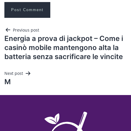
Previous post
Energia a prova di jackpot – Come i
casinò mobile mantengono alta la
batteria senza sacrificare le vincite
Next post
M