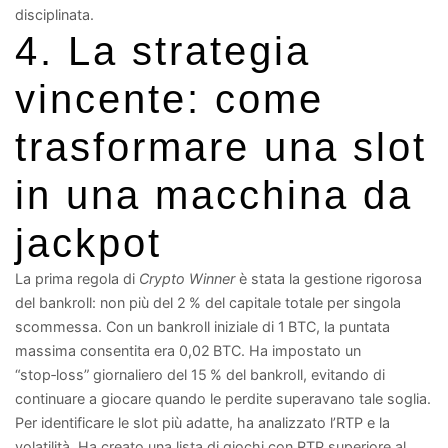
disciplinata.
4. La strategia
vincente: come
trasformare una slot
in una macchina da
jackpot
La prima regola di
Crypto Winner
è stata la gestione rigorosa
del bankroll: non più del 2 % del capitale totale per singola
scommessa. Con un bankroll iniziale di 1 BTC, la puntata
massima consentita era 0,02 BTC. Ha impostato un
“stop‑loss” giornaliero del 15 % del bankroll, evitando di
continuare a giocare quando le perdite superavano tale soglia.
Per identificare le slot più adatte, ha analizzato l’RTP e la
volatilità. Ha creato una lista di giochi con RTP superiore al