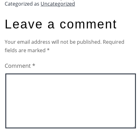
Categorized as
Uncategorized
Leave a comment
Your email address will not be published.
Required
fields are marked
*
Comment
*