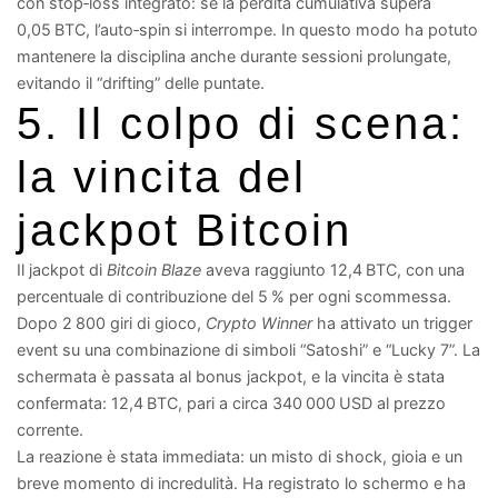
con stop‑loss integrato: se la perdita cumulativa supera
0,05 BTC, l’auto‑spin si interrompe. In questo modo ha potuto
mantenere la disciplina anche durante sessioni prolungate,
evitando il “drifting” delle puntate.
5. Il colpo di scena:
la vincita del
jackpot Bitcoin
Il jackpot di
Bitcoin Blaze
aveva raggiunto 12,4 BTC, con una
percentuale di contribuzione del 5 % per ogni scommessa.
Dopo 2 800 giri di gioco,
Crypto Winner
ha attivato un trigger
event su una combinazione di simboli “Satoshi” e “Lucky 7”. La
schermata è passata al bonus jackpot, e la vincita è stata
confermata: 12,4 BTC, pari a circa 340 000 USD al prezzo
corrente.
La reazione è stata immediata: un misto di shock, gioia e un
breve momento di incredulità. Ha registrato lo schermo e ha