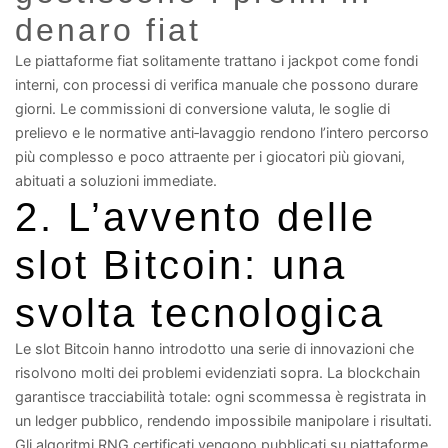
denaro fiat
Le piattaforme fiat solitamente trattano i jackpot come fondi
interni, con processi di verifica manuale che possono durare
giorni. Le commissioni di conversione valuta, le soglie di
prelievo e le normative anti‑lavaggio rendono l’intero percorso
più complesso e poco attraente per i giocatori più giovani,
abituati a soluzioni immediate.
2. L’avvento delle
slot Bitcoin: una
svolta tecnologica
Le slot Bitcoin hanno introdotto una serie di innovazioni che
risolvono molti dei problemi evidenziati sopra. La blockchain
garantisce tracciabilità totale: ogni scommessa è registrata in
un ledger pubblico, rendendo impossibile manipolare i risultati.
Gli algoritmi RNG certificati vengono pubblicati su piattaforme