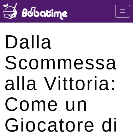
Dalla
Scommessa
alla Vittoria:
Come un
Giocatore di