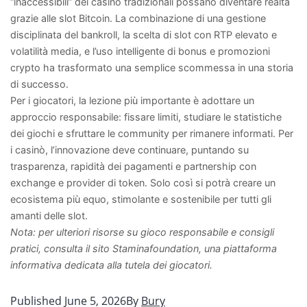
“inaccessibili” dei casinò tradizionali possano diventare realtà
grazie alle slot Bitcoin. La combinazione di una gestione
disciplinata del bankroll, la scelta di slot con RTP elevato e
volatilità media, e l’uso intelligente di bonus e promozioni
crypto ha trasformato una semplice scommessa in una storia
di successo.
Per i giocatori, la lezione più importante è adottare un
approccio responsabile: fissare limiti, studiare le statistiche
dei giochi e sfruttare le community per rimanere informati. Per
i casinò, l’innovazione deve continuare, puntando su
trasparenza, rapidità dei pagamenti e partnership con
exchange e provider di token. Solo così si potrà creare un
ecosistema più equo, stimolante e sostenibile per tutti gli
amanti delle slot.
Nota: per ulteriori risorse su gioco responsabile e consigli
pratici, consulta il sito Staminafoundation, una piattaforma
informativa dedicata alla tutela dei giocatori.
Published
June 5, 2026
By
Bury