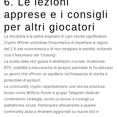
6. Le lezioni
apprese e i consigli
per altri giocatori
La disciplina è la pietra angolare di ogni vincita significativa.
Crypto Winner
sottolinea l’importanza di rispettare la regola
del 2 % per scommessa e di non inseguire le perdite, evitando
così il fenomeno del “chasing”.
La scelta della slot giusta è altrettanto cruciale. Analizzare
RTP, volatilità e meccaniche di jackpot permette di focalizzarsi
su giochi che offrono un equilibrio tra frequenza di vincita e
potenziale di jackpot.
Le community crypto rappresentano una risorsa preziosa:
forum come
BitSlots Forum
e gruppi Telegram dedicati
condividono strategie, avvisi su bonus e consigli su
piattaforme sicure. Partecipare attivamente a queste
community aiuta a rimanere aggiornati su nuove slot e