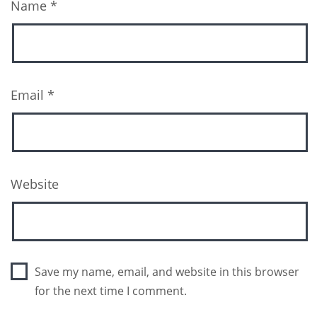
Name
*
Email
*
Website
Save my name, email, and website in this browser
for the next time I comment.