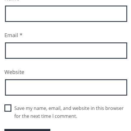
Email
*
Website
Save my name, email, and website in this browser
for the next time I comment.