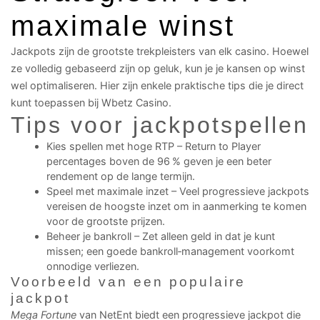
maximale winst
Jackpots zijn de grootste trekpleisters van elk casino. Hoewel
ze volledig gebaseerd zijn op geluk, kun je je kansen op winst
wel optimaliseren. Hier zijn enkele praktische tips die je direct
kunt toepassen bij Wbetz Casino.
Tips voor jackpotspellen
Kies spellen met hoge RTP – Return to Player
percentages boven de 96 % geven je een beter
rendement op de lange termijn.
Speel met maximale inzet – Veel progressieve jackpots
vereisen de hoogste inzet om in aanmerking te komen
voor de grootste prijzen.
Beheer je bankroll – Zet alleen geld in dat je kunt
missen; een goede bankroll‑management voorkomt
onnodige verliezen.
Voorbeeld van een populaire
jackpot
Mega Fortune
van NetEnt biedt een progressieve jackpot die