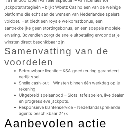
Na het doorlopen van alle aspecten – van licenties tot
jackpotstrategieën – blijkt Wbetz Casino een van de weinige
platforms die echt aan de wensen van Nederlandse spelers
voldoet. Het biedt een royale welkomstbonus, een
aantrekkelijke geen stortingsbonus, en een soepele mobiele
ervaring. Bovendien zorgt de snelle uitbetaling ervoor dat je
winsten direct beschikbaar zijn.
Samenvatting van de
voordelen
Betrouwbare licentie – KSA‑goedkeuring garandeert
eerlijk spel.
Snelle cash‑out – Winsten binnen één werkdag op je
rekening.
Uitgebreid spelaanbod – Slots, tafelspellen, live dealer
en progressieve jackpots.
Responsieve klantenservice – Nederlandssprekende
agents beschikbaar 24/7.
Aanbevolen actie