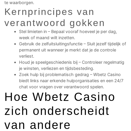
te waarborgen.
Kernprincipes van
verantwoord gokken
Stel limieten in – Bepaal vooraf hoeveel je per dag,
week of maand wilt inzetten.
Gebruik de zelfuitsluitingsfunctie – Sluit jezelf tijdelijk of
permanent uit wanneer je merkt dat je de controle
verliest.
Houd je speelgeschiedenis bij – Controleer regelmatig
je winsten, verliezen en tijdsbesteding.
Zoek hulp bij problematisch gedrag – Wbetz Casino
biedt links naar erkende hulporganisaties en een 24/7
chat voor vragen over verantwoord spelen.
Hoe Wbetz Casino
zich onderscheidt
van andere