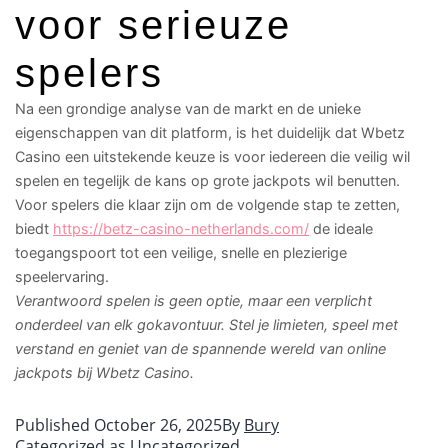
voor serieuze
spelers
Na een grondige analyse van de markt en de unieke
eigenschappen van dit platform, is het duidelijk dat Wbetz
Casino een uitstekende keuze is voor iedereen die veilig wil
spelen en tegelijk de kans op grote jackpots wil benutten.
Voor spelers die klaar zijn om de volgende stap te zetten,
biedt
https://betz-casino-netherlands.com/
de ideale
toegangspoort tot een veilige, snelle en plezierige
speelervaring.
Verantwoord spelen is geen optie, maar een verplicht
onderdeel van elk gokavontuur. Stel je limieten, speel met
verstand en geniet van de spannende wereld van online
jackpots bij Wbetz Casino.
Published
October 26, 2025
By
Bury
Categorized as
Uncategorized