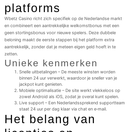
platforms
Wbetz Casino richt zich specifiek op de Nederlandse markt
en combineert een aantrekkelijke welkomstbonus met een
geen stortingsbonus voor nieuwe spelers. Deze dubbele
beloning maakt de eerste stappen bij het platform extra
aantrekkelijk, zonder dat je meteen eigen geld hoeft in te
zetten.
Unieke kenmerken
Snelle uitbetalingen – De meeste winsten worden
binnen 24 uur verwerkt, waardoor je sneller van je
jackpot kunt genieten.
Mobiele optimalisatie – De site werkt vlekkeloos op
zowel Android als iOS, zodat je overal kunt spelen.
Live support – Een Nederlandssprekend supportteam
staat 24 uur per dag klaar via chat en e‑mail.
Het belang van