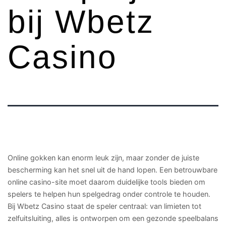
bij Wbetz
Casino
Online gokken kan enorm leuk zijn, maar zonder de juiste
bescherming kan het snel uit de hand lopen. Een betrouwbare
online casino-site moet daarom duidelijke tools bieden om
spelers te helpen hun spelgedrag onder controle te houden.
Bij Wbetz Casino staat de speler centraal: van limieten tot
zelfuitsluiting, alles is ontworpen om een gezonde speelbalans