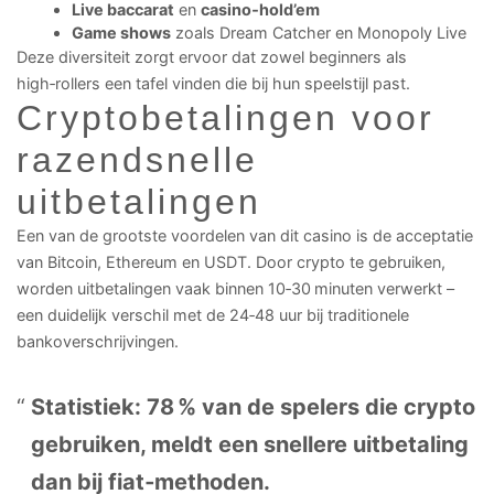
Live baccarat
en
casino‑hold’em
Game shows
zoals Dream Catcher en Monopoly Live
Deze diversiteit zorgt ervoor dat zowel beginners als
high‑rollers een tafel vinden die bij hun speelstijl past.
Cryptobetalingen voor
razendsnelle
uitbetalingen
Een van de grootste voordelen van dit casino is de acceptatie
van Bitcoin, Ethereum en USDT. Door crypto te gebruiken,
worden uitbetalingen vaak binnen 10‑30 minuten verwerkt –
een duidelijk verschil met de 24‑48 uur bij traditionele
bankoverschrijvingen.
Statistiek: 78 % van de spelers die crypto
gebruiken, meldt een snellere uitbetaling
dan bij fiat‑methoden.