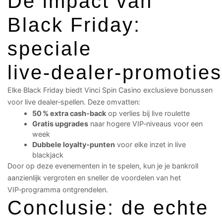
De impact van
Black Friday:
speciale
live‑dealer‑promoties
Elke Black Friday biedt Vinci Spin Casino exclusieve bonussen
voor live dealer‑spellen. Deze omvatten:
50 % extra cash‑back
op verlies bij live roulette
Gratis upgrades
naar hogere VIP‑niveaus voor een
week
Dubbele loyalty‑punten
voor elke inzet in live
blackjack
Door op deze evenementen in te spelen, kun je je bankroll
aanzienlijk vergroten en sneller de voordelen van het
VIP‑programma ontgrendelen.
Conclusie: de echte