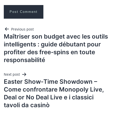
Previous post
Maîtriser son budget avec les outils
intelligents : guide débutant pour
profiter des free‑spins en toute
responsabilité
Next post
Easter Show‑Time Showdown –
Come confrontare Monopoly Live,
Deal or No Deal Live e i classici
tavoli da casinò