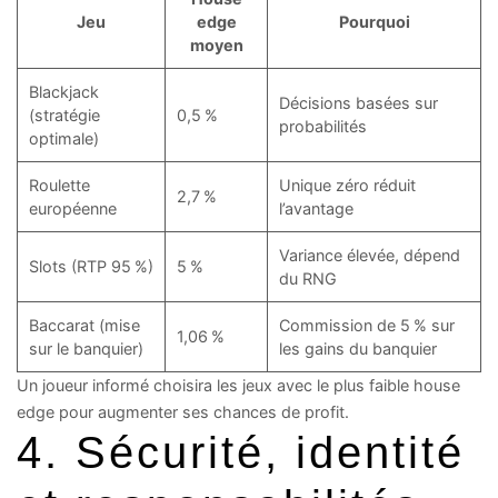
Jeu
edge
Pourquoi
moyen
Blackjack
Décisions basées sur
(stratégie
0,5 %
probabilités
optimale)
Roulette
Unique zéro réduit
2,7 %
européenne
l’avantage
Variance élevée, dépend
Slots (RTP 95 %)
5 %
du RNG
Baccarat (mise
Commission de 5 % sur
1,06 %
sur le banquier)
les gains du banquier
Un joueur informé choisira les jeux avec le plus faible house
edge pour augmenter ses chances de profit.
4. Sécurité, identité