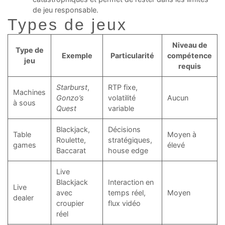
de jeu responsable.
Types de jeux
Niveau de
Type de
Exemple
Particularité
compétence
jeu
requis
Starburst
,
RTP fixe,
Machines
Gonzo’s
volatilité
Aucun
à sous
Quest
variable
Blackjack,
Décisions
Table
Moyen à
Roulette,
stratégiques,
games
élevé
Baccarat
house edge
Live
Blackjack
Interaction en
Live
avec
temps réel,
Moyen
dealer
croupier
flux vidéo
réel