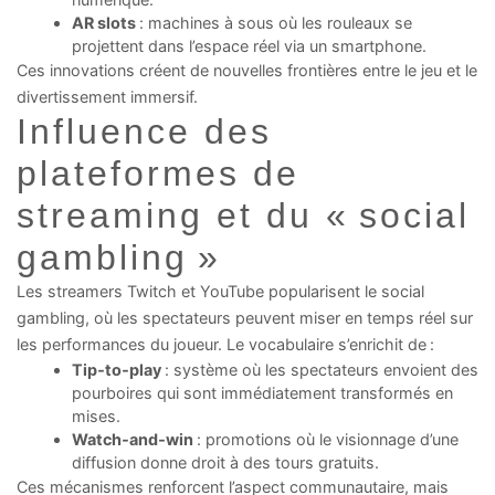
AR slots
: machines à sous où les rouleaux se
projettent dans l’espace réel via un smartphone.
Ces innovations créent de nouvelles frontières entre le jeu et le
divertissement immersif.
Influence des
plateformes de
streaming et du « social
gambling »
Les streamers Twitch et YouTube popularisent le social
gambling, où les spectateurs peuvent miser en temps réel sur
les performances du joueur. Le vocabulaire s’enrichit de :
Tip‑to‑play
: système où les spectateurs envoient des
pourboires qui sont immédiatement transformés en
mises.
Watch‑and‑win
: promotions où le visionnage d’une
diffusion donne droit à des tours gratuits.
Ces mécanismes renforcent l’aspect communautaire, mais