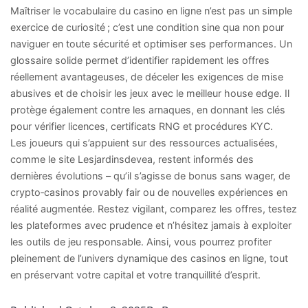
Maîtriser le vocabulaire du casino en ligne n’est pas un simple
exercice de curiosité ; c’est une condition sine qua non pour
naviguer en toute sécurité et optimiser ses performances. Un
glossaire solide permet d’identifier rapidement les offres
réellement avantageuses, de déceler les exigences de mise
abusives et de choisir les jeux avec le meilleur house edge. Il
protège également contre les arnaques, en donnant les clés
pour vérifier licences, certificats RNG et procédures KYC.
Les joueurs qui s’appuient sur des ressources actualisées,
comme le site Lesjardinsdevea, restent informés des
dernières évolutions – qu’il s’agisse de bonus sans wager, de
crypto‑casinos provably fair ou de nouvelles expériences en
réalité augmentée. Restez vigilant, comparez les offres, testez
les plateformes avec prudence et n’hésitez jamais à exploiter
les outils de jeu responsable. Ainsi, vous pourrez profiter
pleinement de l’univers dynamique des casinos en ligne, tout
en préservant votre capital et votre tranquillité d’esprit.