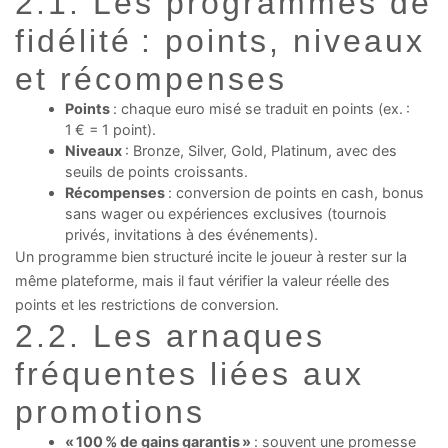
2.1. Les programmes de
fidélité : points, niveaux
et récompenses
Points
: chaque euro misé se traduit en points (ex. :
1 € = 1 point).
Niveaux
: Bronze, Silver, Gold, Platinum, avec des
seuils de points croissants.
Récompenses
: conversion de points en cash, bonus
sans wager ou expériences exclusives (tournois
privés, invitations à des événements).
Un programme bien structuré incite le joueur à rester sur la
même plateforme, mais il faut vérifier la valeur réelle des
points et les restrictions de conversion.
2.2. Les arnaques
fréquentes liées aux
promotions
« 100 % de gains garantis »
: souvent une promesse