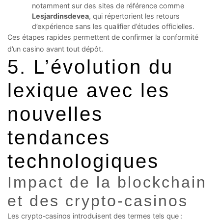
notamment sur des sites de référence comme
Lesjardinsdevea
, qui répertorient les retours
d’expérience sans les qualifier d’études officielles.
Ces étapes rapides permettent de confirmer la conformité
d’un casino avant tout dépôt.
5. L’évolution du
lexique avec les
nouvelles
tendances
technologiques
Impact de la blockchain
et des crypto‑casinos
Les crypto‑casinos introduisent des termes tels que :