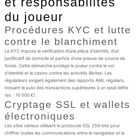
et responsabilités
du joueur
Procédures KYC et lutte
contre le blanchiment
Le KYC impose la vérification d’une pièce d’identité, d’un
justificatif de domicile et parfois d’une preuve de source de
fonds. Cette démarche protège le joueur contre le vol
d’identité et le casino contre les activités illicites. Les
régulateurs exigent également des rapports AML réguliers,
incluant le suivi des transactions supérieures à un seuil défini
(ex. : 10 000 €).
Cryptage SSL et wallets
électroniques
Les sites sérieux utilisent le protocole SSL 256‑bits pour
chiffrer toutes les communications entre le navigateur et le