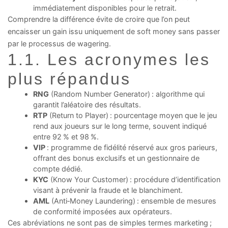
immédiatement disponibles pour le retrait.
Comprendre la différence évite de croire que l’on peut
encaisser un gain issu uniquement de soft money sans passer
par le processus de wagering.
1.1. Les acronymes les
plus répandus
RNG
(Random Number Generator) : algorithme qui
garantit l’aléatoire des résultats.
RTP
(Return to Player) : pourcentage moyen que le jeu
rend aux joueurs sur le long terme, souvent indiqué
entre 92 % et 98 %.
VIP
: programme de fidélité réservé aux gros parieurs,
offrant des bonus exclusifs et un gestionnaire de
compte dédié.
KYC
(Know Your Customer) : procédure d’identification
visant à prévenir la fraude et le blanchiment.
AML
(Anti‑Money Laundering) : ensemble de mesures
de conformité imposées aux opérateurs.
Ces abréviations ne sont pas de simples termes marketing ;