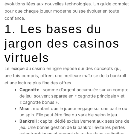
évolutions liées aux nouvelles technologies. Un guide complet
pour que chaque joueur moderne puisse évoluer en toute
confiance.
1. Les bases du
jargon des casinos
virtuels
Le lexique du casino en ligne repose sur des concepts qui,
une fois compris, offrent une meilleure maîtrise de la bankroll
et une lecture plus fine des offres.
Cagnotte
: somme d’argent accumulée sur un compte
de jeu, souvent séparée en « cagnotte principale » et
« cagnotte bonus ».
Mise
: montant que le joueur engage sur une partie ou
un spin. Elle peut être fixe ou variable selon le jeu.
Bankroll
: capital dédié exclusivement aux sessions de
jeu. Une bonne gestion de la bankroll évite les pertes
catastrophiques et permet de rester dans les limites