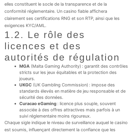
elles constituent le socle de la transparence et de la
conformité réglementaire. Un casino fiable affichera
clairement ses certifications RNG et son RTP, ainsi que les
exigences KYC/AML.
1.2. Le rôle des
licences et des
autorités de régulation
MGA
(Malta Gaming Authority) : garantit des contrôles
stricts sur les jeux équitables et la protection des
joueurs.
UKGC
(UK Gambling Commission) : impose des
standards élevés en matière de jeu responsable et de
sécurité des données.
Curacao eGaming
: licence plus souple, souvent
associée à des offres attractives mais parfois à un
suivi réglementaire moins rigoureux.
Chaque sigle indique le niveau de surveillance auquel le casino
est soumis, influençant directement la confiance que les