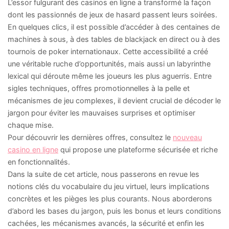
L’essor fulgurant des casinos en ligne a transformé la façon
dont les passionnés de jeux de hasard passent leurs soirées.
En quelques clics, il est possible d’accéder à des centaines de
machines à sous, à des tables de blackjack en direct ou à des
tournois de poker internationaux. Cette accessibilité a créé
une véritable ruche d’opportunités, mais aussi un labyrinthe
lexical qui déroute même les joueurs les plus aguerris. Entre
sigles techniques, offres promotionnelles à la pelle et
mécanismes de jeu complexes, il devient crucial de décoder le
jargon pour éviter les mauvaises surprises et optimiser
chaque mise.
Pour découvrir les dernières offres, consultez le
nouveau
casino en ligne
qui propose une plateforme sécurisée et riche
en fonctionnalités.
Dans la suite de cet article, nous passerons en revue les
notions clés du vocabulaire du jeu virtuel, leurs implications
concrètes et les pièges les plus courants. Nous aborderons
d’abord les bases du jargon, puis les bonus et leurs conditions
cachées, les mécanismes avancés, la sécurité et enfin les