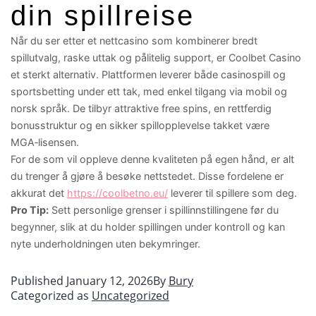
din spillreise
Når du ser etter et nettcasino som kombinerer bredt
spillutvalg, raske uttak og pålitelig support, er Coolbet Casino
et sterkt alternativ. Plattformen leverer både casinospill og
sportsbetting under ett tak, med enkel tilgang via mobil og
norsk språk. De tilbyr attraktive free spins, en rettferdig
bonusstruktur og en sikker spillopplevelse takket være
MGA‑lisensen.
For de som vil oppleve denne kvaliteten på egen hånd, er alt
du trenger å gjøre å besøke nettstedet. Disse fordelene er
akkurat det
https://coolbetno.eu/
leverer til spillere som deg.
Pro Tip:
Sett personlige grenser i spillinnstillingene før du
begynner, slik at du holder spillingen under kontroll og kan
nyte underholdningen uten bekymringer.
Published
January 12, 2026
By
Bury
Categorized as
Uncategorized