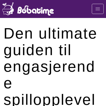
Den ultimate
guiden til
engasjerend
e
spillopplevel