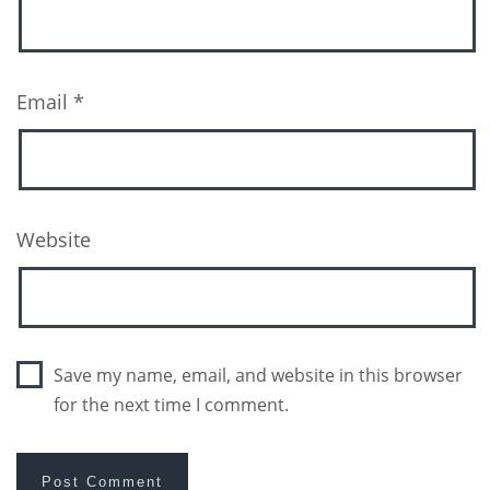
Email
*
Website
Save my name, email, and website in this browser
for the next time I comment.