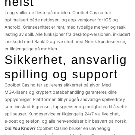
helst
I dag spiller de fleste på mobilen. Coolbet Casino har
optimalisert både nettleser- og app‑versjoner for iOS og
Android. Grensesnittet er rent, med tydelige menyer og rask
lasting av spill. Alle funksjoner fra desktop‑versjonen, inkludert
innskudd med BankID og live chat med Norsk kundeservice,
er tilgjengelige på mobilen.
Sikkerhet, ansvarlig
spilling og support
Coolbet Casino tar spillerens sikkerhet på alvor. Med
MGA‑lisens og kryptert databehandling garanteres dine
opplysninger. Plattformen tilbyr også ansvarlige spillverktøy
som innskuddsgrenser, tapsgrenser og muligheten til å sette
spillpauser. Kundeservice er tilgjengelig 24/7 via live chat,
e‑post og telefon, og alle henvendelser blir besvart på norsk.
Did You Know?
Coolbet Casino bruker en uavhengig