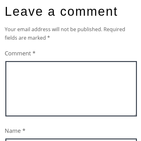
Leave a comment
Your email address will not be published.
Required
fields are marked
*
Comment
*
Name
*