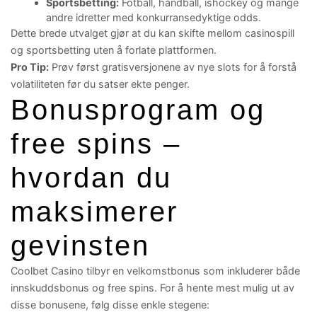
Sportsbetting:
Fotball, håndball, ishockey og mange
andre idretter med konkurransedyktige odds.
Dette brede utvalget gjør at du kan skifte mellom casinospill
og sportsbetting uten å forlate plattformen.
Pro Tip:
Prøv først gratisversjonene av nye slots for å forstå
volatiliteten før du satser ekte penger.
Bonusprogram og
free spins –
hvordan du
maksimerer
gevinsten
Coolbet Casino tilbyr en velkomstbonus som inkluderer både
innskuddsbonus og free spins. For å hente mest mulig ut av
disse bonusene, følg disse enkle stegene: