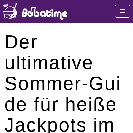
Der
ultimative
Sommer‑Gui
de für heiße
Jackpots im