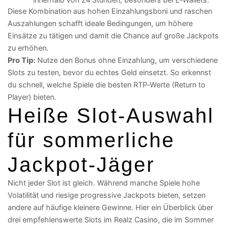
Diese Kombination aus hohen Einzahlungsboni und raschen
Auszahlungen schafft ideale Bedingungen, um höhere
Einsätze zu tätigen und damit die Chance auf große Jackpots
zu erhöhen.
Pro Tip:
Nutze den Bonus ohne Einzahlung, um verschiedene
Slots zu testen, bevor du echtes Geld einsetzt. So erkennst
du schnell, welche Spiele die besten RTP‑Werte (Return to
Player) bieten.
Heiße Slot‑Auswahl
für sommerliche
Jackpot‑Jäger
Nicht jeder Slot ist gleich. Während manche Spiele hohe
Volatilität und riesige progressive Jackpots bieten, setzen
andere auf häufige kleinere Gewinne. Hier ein Überblick über
drei empfehlenswerte Slots im Realz Casino, die im Sommer