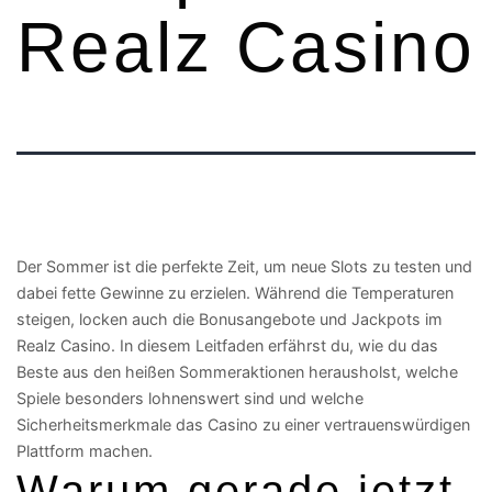
Realz Casino
Der Sommer ist die perfekte Zeit, um neue Slots zu testen und
dabei fette Gewinne zu erzielen. Während die Temperaturen
steigen, locken auch die Bonusangebote und Jackpots im
Realz Casino. In diesem Leitfaden erfährst du, wie du das
Beste aus den heißen Sommeraktionen herausholst, welche
Spiele besonders lohnenswert sind und welche
Sicherheitsmerkmale das Casino zu einer vertrauenswürdigen
Plattform machen.
Warum gerade jetzt