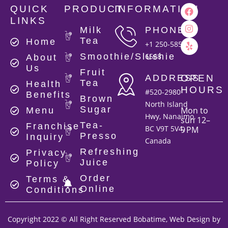
QUICK
PRODUCT
INFORMATION
LINKS
Milk
PHONE
Tea
Home
+1 250-585-
Smoothie/Slushie
6568
About
Us
Fruit
ADDRESS
OPEN
Tea
Health
HOURS
#520-2980
Benefits
Brown
North Island
Sugar
Mon to
Menu
Hwy, Nanaimo,
sun 12–
Tea-
Franchise
BC V9T 5V4,
9 PM
Presso
Inquiry
Canada
Refreshing
Privacy
Juice
Policy
Order
Terms &
Online
Conditions
Copyright 2022 © All Right Reserved Bobatime, Web Design by