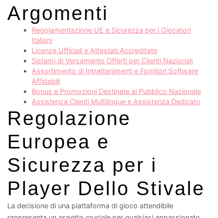
Argomenti
Regolamentazione UE e Sicurezza per i Giocatori
Italiani
Licenze Ufficiali e Attestati Accreditate
Sistemi di Versamento Offerti per Clienti Nazionali
Assortimento di Intrattenimenti e Fornitori Software
Affidabili
Bonus e Promozioni Destinate al Pubblico Nazionale
Assistenza Clienti Multilingue e Assistenza Dedicato
Regolazione
Europea e
Sicurezza per i
Player Dello Stivale
La decisione di una piattaforma di gioco attendibile
rappresenta un aspetto cruciale per qualsiasi appassionato.