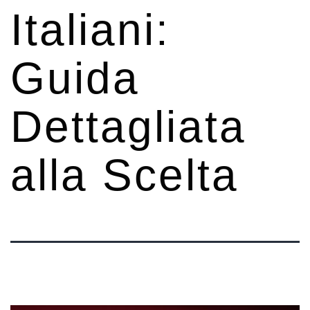
Italiani:
Guida
Dettagliata
alla Scelta