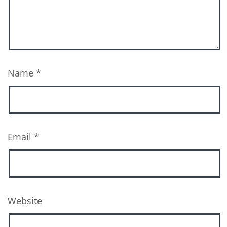
Name
*
Email
*
Website