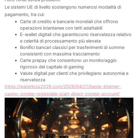
Le sistemi UE di livello sostengono numerosi modalità di
pagamento, tra cui:
Carte di credito e bancarie mondiali che offrono
operazioni istantanee con tetti adattabili
E-wallet digitali che garantiscono riservatezza relativo
e celerità di processamento più elevata
Bonifici bancari classici per trasferimenti di somme
consistenti con massima tracciamento
Carte prepay che consentono un monitoraggio
rigoroso del capitale di gaming
Valute digitali per clienti che privilegiano autonomia e
riservatezza
https://waterloss2026.com/2026/04/21/beste-internet-
casino-zonder-registratie-start-direct-zonder-account/