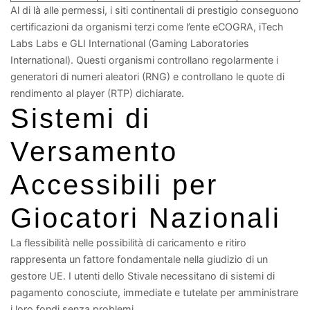
Al di là alle permessi, i siti continentali di prestigio conseguono
certificazioni da organismi terzi come l’ente eCOGRA, iTech
Labs Labs e GLI International (Gaming Laboratories
International). Questi organismi controllano regolarmente i
generatori di numeri aleatori (RNG) e controllano le quote di
rendimento al player (RTP) dichiarate.
Sistemi di
Versamento
Accessibili per
Giocatori Nazionali
La flessibilità nelle possibilità di caricamento e ritiro
rappresenta un fattore fondamentale nella giudizio di un
gestore UE. I utenti dello Stivale necessitano di sistemi di
pagamento conosciute, immediate e tutelate per amministrare
i loro fondi senza problemi.