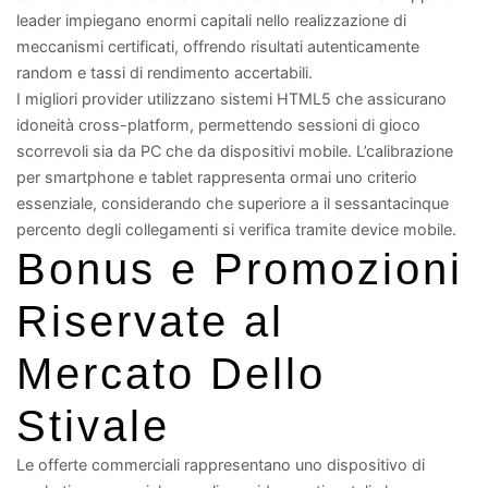
leader impiegano enormi capitali nello realizzazione di
meccanismi certificati, offrendo risultati autenticamente
random e tassi di rendimento accertabili.
I migliori provider utilizzano sistemi HTML5 che assicurano
idoneità cross-platform, permettendo sessioni di gioco
scorrevoli sia da PC che da dispositivi mobile. L’calibrazione
per smartphone e tablet rappresenta ormai uno criterio
essenziale, considerando che superiore a il sessantacinque
percento degli collegamenti si verifica tramite device mobile.
Bonus e Promozioni
Riservate al
Mercato Dello
Stivale
Le offerte commerciali rappresentano uno dispositivo di