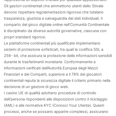
Gli gestori continentali che ammettono utenti dello Stivale
devono rispettare regolamentazioni rigorose che tutelano
trasparenza, giustizia e salvaguardia dei dati individuali. Il
comparto del gioco digitale online nell’Comunità Continentale
è disciplinato da diverse autorità governative, ciascuna con
propri standard rigorosi.
Le piattaforme continentali più qualificate implementano
sistemi di protezione sofisticati, tra quali la codifica SSL a
256- bit, che assicura la protezione delle informazioni sensibili
durante le trasferimenti monetarie. Conformemente a
informazioni verificati dell’Autorità Europea degli Mezzi
Finanziari e dei Comparti, superiore a il 78% dei giocatori
continentali reputa la sicurezza digitale il criterio primario nella
decisione di un gestore di gioco web.
I casino UE di qualità adottano procedure di controllo
dell’persona rispondenti alle disposizioni contro il riciclaggio
(AML) e alle normative KYC (Conosci Your Utente). Questi
processi, anche se possano apparire complessi, assicurano