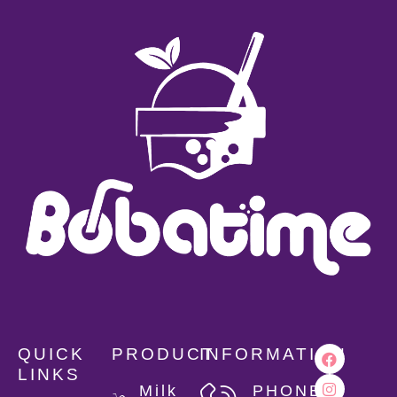
QUICK
PRODUCT
INFORMATION
LINKS
Milk
PHONE