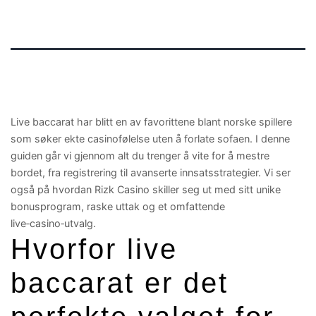
Live baccarat har blitt en av favorittene blant norske spillere
som søker ekte casinofølelse uten å forlate sofaen. I denne
guiden går vi gjennom alt du trenger å vite for å mestre
bordet, fra registrering til avanserte innsatsstrategier. Vi ser
også på hvordan Rizk Casino skiller seg ut med sitt unike
bonusprogram, raske uttak og et omfattende
live‑casino‑utvalg.
Hvorfor live
baccarat er det