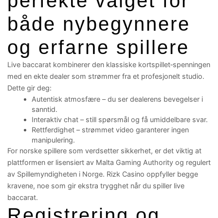
perfekte valget for
både nybegynnere
og erfarne spillere
Live baccarat kombinerer den klassiske kortspillet‑spenningen
med en ekte dealer som strømmer fra et profesjonelt studio.
Dette gir deg:
Autentisk atmosfære – du ser dealerens bevegelser i
sanntid.
Interaktiv chat – still spørsmål og få umiddelbare svar.
Rettferdighet – strømmet video garanterer ingen
manipulering.
For norske spillere som verdsetter sikkerhet, er det viktig at
plattformen er lisensiert av Malta Gaming Authority og regulert
av Spillemyndigheten i Norge. Rizk Casino oppfyller begge
kravene, noe som gir ekstra trygghet når du spiller live
baccarat.
Registrering og