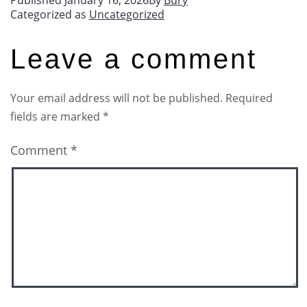
Categorized as
Uncategorized
Leave a comment
Your email address will not be published.
Required
fields are marked
*
Comment
*