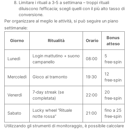
Limitare i rituali a 3‑5 a settimana – troppi rituali
diluiscono l’efficacia; scegli quelli con il più alto tasso di
conversione.
Per organizzare al meglio le attività, si può seguire un piano
settimanale:
Bonus
Giorno
Ritualità
Orario
atteso
Login mattutino + suono
5
Lunedì
08:00
campanello
free‑spin
12
Mercoledì
Gioco al tramonto
19:30
free‑spin
7‑day streak (se
20
Venerdì
22:00
completata)
free‑spin
Lucky wheel “Rituale
fino a 25
Sabato
21:00
notte rossa”
free‑spin
Utilizzando gli strumenti di monitoraggio, è possibile calcolare