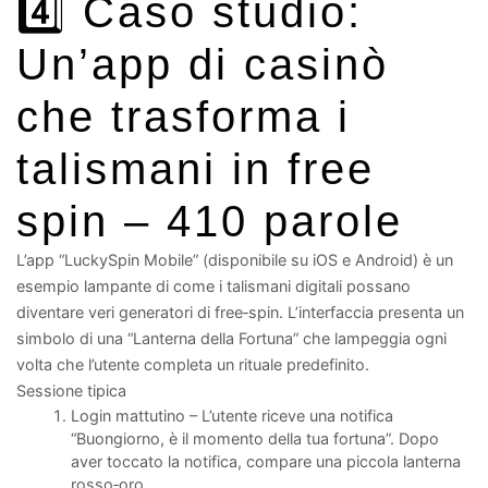
4️⃣ Caso studio:
Un’app di casinò
che trasforma i
talismani in free
spin – 410 parole
L’app “LuckySpin Mobile” (disponibile su iOS e Android) è un
esempio lampante di come i talismani digitali possano
diventare veri generatori di free‑spin. L’interfaccia presenta un
simbolo di una “Lanterna della Fortuna” che lampeggia ogni
volta che l’utente completa un rituale predefinito.
Sessione tipica
Login mattutino – L’utente riceve una notifica
“Buongiorno, è il momento della tua fortuna”. Dopo
aver toccato la notifica, compare una piccola lanterna
rosso‑oro.