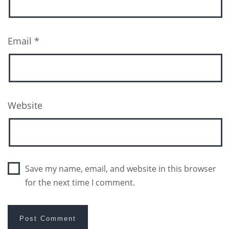
Email
*
Website
Save my name, email, and website in this browser
for the next time I comment.