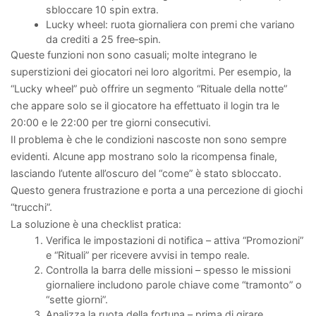
sbloccare 10 spin extra.
Lucky wheel: ruota giornaliera con premi che variano
da crediti a 25 free‑spin.
Queste funzioni non sono casuali; molte integrano le
superstizioni dei giocatori nei loro algoritmi. Per esempio, la
“Lucky wheel” può offrire un segmento “Rituale della notte”
che appare solo se il giocatore ha effettuato il login tra le
20:00 e le 22:00 per tre giorni consecutivi.
Il problema è che le condizioni nascoste non sono sempre
evidenti. Alcune app mostrano solo la ricompensa finale,
lasciando l’utente all’oscuro del “come” è stato sbloccato.
Questo genera frustrazione e porta a una percezione di giochi
“trucchi”.
La soluzione è una checklist pratica:
Verifica le impostazioni di notifica – attiva “Promozioni”
e “Rituali” per ricevere avvisi in tempo reale.
Controlla la barra delle missioni – spesso le missioni
giornaliere includono parole chiave come “tramonto” o
“sette giorni”.
Analizza la ruota della fortuna – prima di girare,