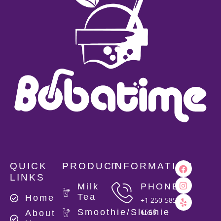
QUICK
PRODUCT
INFORMATION
LINKS
Milk
PHONE
Tea
Home
+1 250-585-
Smoothie/Slushie
6568
About