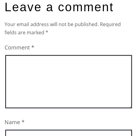
Leave a comment
Your email address will not be published.
Required
fields are marked
*
Comment
*
Name
*