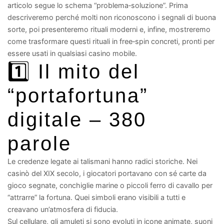
articolo segue lo schema “problema‑soluzione”. Prima
descriveremo perché molti non riconoscono i segnali di buona
sorte, poi presenteremo rituali moderni e, infine, mostreremo
come trasformare questi rituali in free‑spin concreti, pronti per
essere usati in qualsiasi casino mobile.
1️⃣ Il mito del
“portafortuna”
digitale – 380
parole
Le credenze legate ai talismani hanno radici storiche. Nei
casinò del XIX secolo, i giocatori portavano con sé carte da
gioco segnate, conchiglie marine o piccoli ferro di cavallo per
“attrarre” la fortuna. Quei simboli erano visibili a tutti e
creavano un’atmosfera di fiducia.
Sul cellulare, gli amuleti si sono evoluti in icone animate, suoni