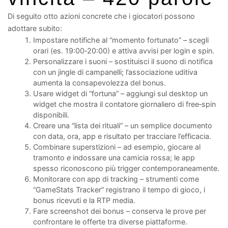
Di seguito otto azioni concrete che i giocatori possono
adottare subito:
Impostare notifiche al “momento fortunato” – scegli
orari (es. 19:00‑20:00) e attiva avvisi per login e spin.
Personalizzare i suoni – sostituisci il suono di notifica
con un jingle di campanelli; l’associazione uditiva
aumenta la consapevolezza del bonus.
Usare widget di “fortuna” – aggiungi sul desktop un
widget che mostra il contatore giornaliero di free‑spin
disponibili.
Creare una “lista dei rituali” – un semplice documento
con data, ora, app e risultato per tracciare l’efficacia.
Combinare superstizioni – ad esempio, giocare al
tramonto
e
indossare una camicia rossa; le app
spesso riconoscono più trigger contemporaneamente.
Monitorare con app di tracking – strumenti come
“GameStats Tracker” registrano il tempo di gioco, i
bonus ricevuti e la RTP media.
Fare screenshot dei bonus – conserva le prove per
confrontare le offerte tra diverse piattaforme.