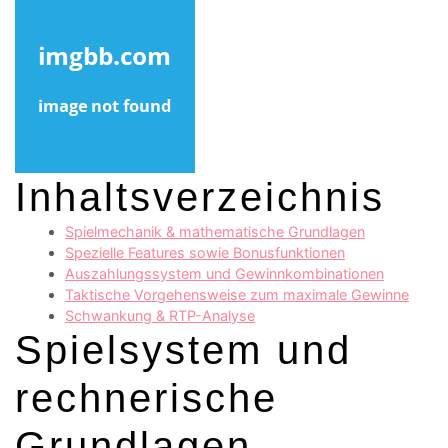
Inhaltsverzeichnis
Spielmechanik & mathematische Grundlagen
Spezielle Features sowie Bonusfunktionen
Auszahlungssystem und Gewinnkombinationen
Taktische Vorgehensweise zum maximale Gewinne
Schwankung & RTP-Analyse
Spielsystem und
rechnerische
Grundlagen