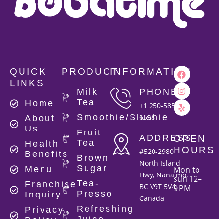
QUICK
PRODUCT
INFORMATION
LINKS
Milk
PHONE
Tea
Home
+1 250-585-
Smoothie/Slushie
6568
About
Us
Fruit
ADDRESS
OPEN
Tea
Health
HOURS
#520-2980
Benefits
Brown
North Island
Sugar
Mon to
Menu
Hwy, Nanaimo,
sun 12–
Tea-
Franchise
BC V9T 5V4,
9 PM
Presso
Inquiry
Canada
Refreshing
Privacy