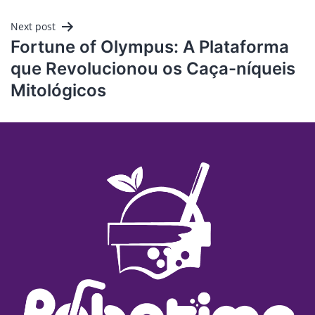
Next post
Fortune of Olympus: A Plataforma
que Revolucionou os Caça-níqueis
Mitológicos