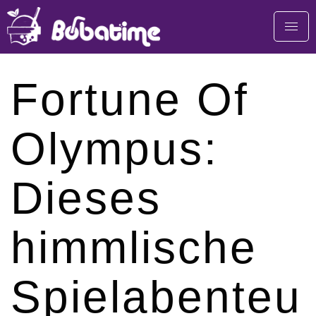
Fortune Of
Olympus:
Dieses
himmlische
Spielabenteu