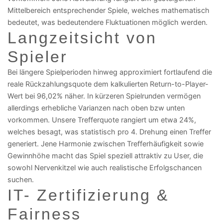
Mittelbereich entsprechender Spiele, welches mathematisch
bedeutet, was bedeutendere Fluktuationen möglich werden.
Langzeitsicht von
Spieler
Bei längere Spielperioden hinweg approximiert fortlaufend die
reale Rückzahlungsquote dem kalkulierten Return-to-Player-
Wert bei 96,02% näher. In kürzeren Spielrunden vermögen
allerdings erhebliche Varianzen nach oben bzw unten
vorkommen. Unsere Trefferquote rangiert um etwa 24%,
welches besagt, was statistisch pro 4. Drehung einen Treffer
generiert. Jene Harmonie zwischen Trefferhäufigkeit sowie
Gewinnhöhe macht das Spiel speziell attraktiv zu User, die
sowohl Nervenkitzel wie auch realistische Erfolgschancen
suchen.
IT- Zertifizierung &
Fairness