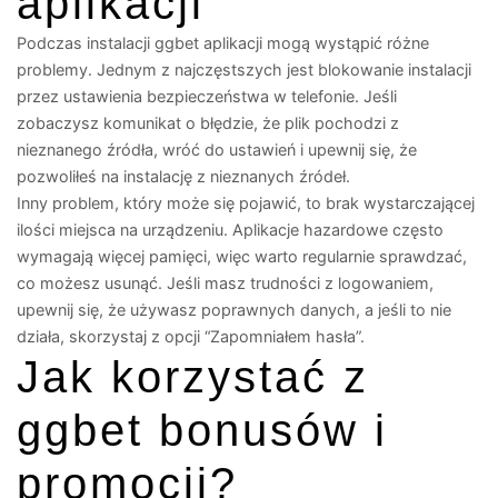
aplikacji
Podczas instalacji ggbet aplikacji mogą wystąpić różne
problemy. Jednym z najczęstszych jest blokowanie instalacji
przez ustawienia bezpieczeństwa w telefonie. Jeśli
zobaczysz komunikat o błędzie, że plik pochodzi z
nieznanego źródła, wróć do ustawień i upewnij się, że
pozwoliłeś na instalację z nieznanych źródeł.
Inny problem, który może się pojawić, to brak wystarczającej
ilości miejsca na urządzeniu. Aplikacje hazardowe często
wymagają więcej pamięci, więc warto regularnie sprawdzać,
co możesz usunąć. Jeśli masz trudności z logowaniem,
upewnij się, że używasz poprawnych danych, a jeśli to nie
działa, skorzystaj z opcji “Zapomniałem hasła”.
Jak korzystać z
ggbet bonusów i
promocji?