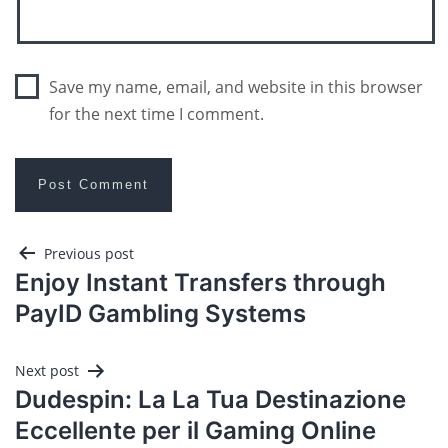
Save my name, email, and website in this browser
for the next time I comment.
Previous post
Enjoy Instant Transfers through
PayID Gambling Systems
Next post
Dudespin: La La Tua Destinazione
Eccellente per il Gaming Online