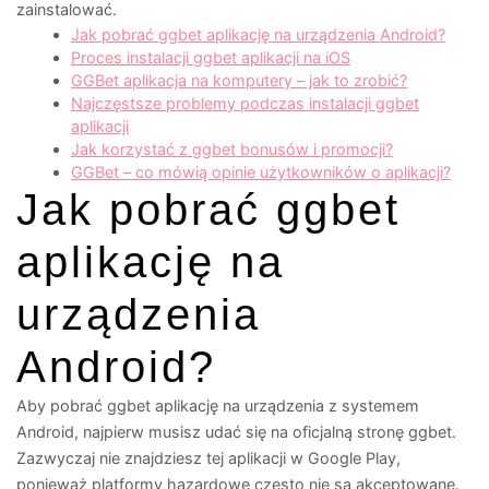
zainstalować.
Jak pobrać ggbet aplikację na urządzenia Android?
Proces instalacji ggbet aplikacji na iOS
GGBet aplikacja na komputery – jak to zrobić?
Najczęstsze problemy podczas instalacji ggbet
aplikacji
Jak korzystać z ggbet bonusów i promocji?
GGBet – co mówią opinie użytkowników o aplikacji?
Jak pobrać ggbet
aplikację na
urządzenia
Android?
Aby pobrać ggbet aplikację na urządzenia z systemem
Android, najpierw musisz udać się na oficjalną stronę ggbet.
Zazwyczaj nie znajdziesz tej aplikacji w Google Play,
ponieważ platformy hazardowe często nie są akceptowane.