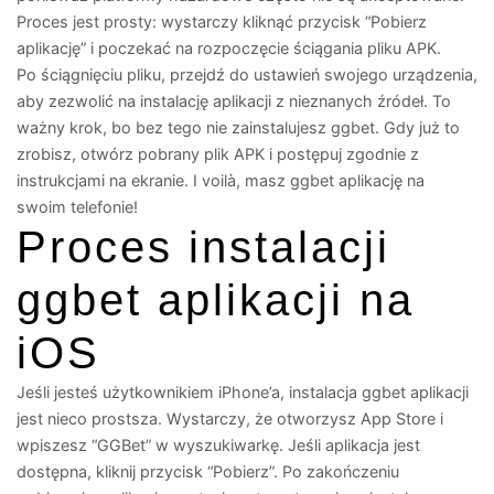
Proces jest prosty: wystarczy kliknąć przycisk “Pobierz
aplikację” i poczekać na rozpoczęcie ściągania pliku APK.
Po ściągnięciu pliku, przejdź do ustawień swojego urządzenia,
aby zezwolić na instalację aplikacji z nieznanych źródeł. To
ważny krok, bo bez tego nie zainstalujesz ggbet. Gdy już to
zrobisz, otwórz pobrany plik APK i postępuj zgodnie z
instrukcjami na ekranie. I voilà, masz ggbet aplikację na
swoim telefonie!
Proces instalacji
ggbet aplikacji na
iOS
Jeśli jesteś użytkownikiem iPhone’a, instalacja ggbet aplikacji
jest nieco prostsza. Wystarczy, że otworzysz App Store i
wpiszesz “GGBet” w wyszukiwarkę. Jeśli aplikacja jest
dostępna, kliknij przycisk “Pobierz”. Po zakończeniu