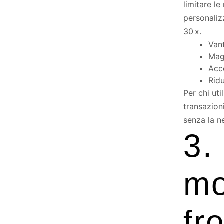
limitare l
personaliz
30 x.
Van
Magg
Acce
Ridu
Per chi uti
transazion
senza la ne
3.
mo
fr