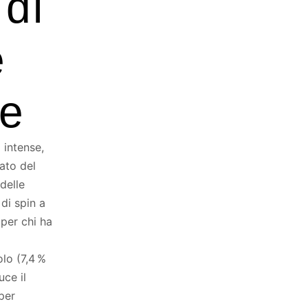
 di
e
ne
 intense,
cato del
delle
di spin a
per chi ha
olo (7,4 %
uce il
 per