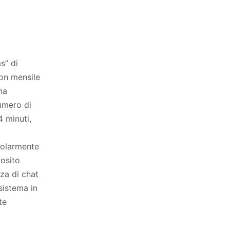
s” di
ion mensile
na
umero di
4 minuti,
golarmente
posito
za di chat
sistema in
te