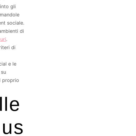
nto gli
ormandole
nt sociale.
ambienti di
uri
.
teri di
ial e le
 su
l proprio
lle
nus