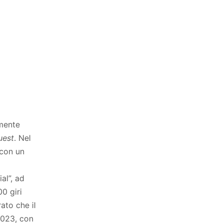
amente
uest
. Nel
 con un
al”, ad
0 giri
ato che il
 2023, con