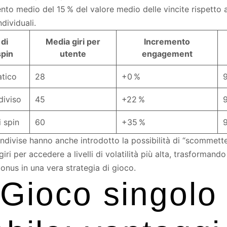
nto medio del 15 % del valore medio delle vincite rispetto a
ndividuali.
 di
Media giri per
Incremento
spin
utente
engagement
atico
28
+0 %
diviso
45
+22 %
9
 spin
60
+35 %
ndivise hanno anche introdotto la possibilità di “scommett
giri per accedere a livelli di volatilità più alta, trasformando
onus in una vera strategia di gioco.
 Gioco singolo