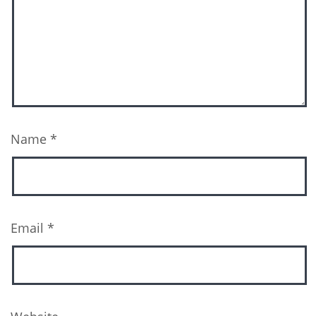
Name
*
Email
*