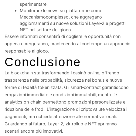
sperimentare.
Monitorare le news su piattaforme come
Meccanismocomplesso, che aggregano
aggiornamenti su nuove soluzioni Layer‑2 e progetti
NFT nel settore del gioco.
Essere informati consentirà di cogliere le opportunità non
appena emergeranno, mantenendo al contempo un approccio
responsabile al gioco.
Conclusione
La blockchain sta trasformando i casinò online, offrendo
trasparenza nelle probabilità, sicurezza nei bonus e nuove
forme di fedeltà tokenizzata. Gli smart‑contract garantiscono
erogazioni immediate e condizioni immutabili, mentre le
analytics on‑chain permettono promozioni personalizzate e
riduzione delle frodi. L’integrazione di criptovalute velocizza i
pagamenti, ma richiede attenzione alle normative locali.
Guardando al futuro, Layer‑2, zk‑rollup e NFT apriranno
scenari ancora più innovativi.