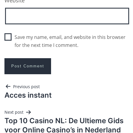
Website
Save my name, email, and website in this browser
for the next time I comment.
Previous post
Acces instant
Next post
Top 10 Casino NL: De Ultieme Gids
voor Online Casino’s in Nederland