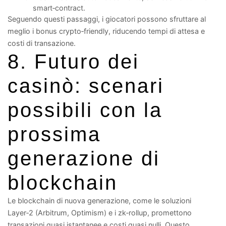
smart‑contract.
Seguendo questi passaggi, i giocatori possono sfruttare al
meglio i bonus crypto‑friendly, riducendo tempi di attesa e
costi di transazione.
8. Futuro dei
casinò: scenari
possibili con la
prossima
generazione di
blockchain
Le blockchain di nuova generazione, come le soluzioni
Layer‑2 (Arbitrum, Optimism) e i zk‑rollup, promettono
transazioni quasi istantanee e costi quasi nulli. Questo