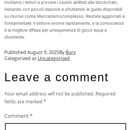
Invitiamo i lettori a provare i casinò abilitati alla blockchain,
iniziando con piccoli depositi e sfruttando le guide disponibili
su risorse come Meccanismocomplesso. Restare aggiornati è
fondamentale: il settore evolve rapidamente, e la conoscenza
è la migliore difesa per un’esperienza di gioco equa e
divertente.
Published
August 9, 2025
By
Bury
Categorized as
Uncategorized
Leave a comment
Your email address will not be published.
Required
fields are marked
*
Comment
*