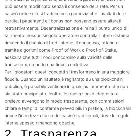
può essere modificato senza il consenso della rete. Per un
casinò online ciò si traduce nella garanzia che i risultati delle
partite, i pagamenti e i bonus non possano essere alterati
retroattivamente. Decentralizzazione elimina il punto unico di
fallimento: nessun singolo operatore controlla l’intero sistema,
riducendo il rischio di frodi interne. Il consenso, ottenuto
tramite algoritmi come Proof‑of‑Work o Proof‑of‑Stake,
assicura che tutti i nodi concordino sulla validità delle
transazioni, creando una fiducia collettiva.
Per i giocatori, questi concetti si trasformano in una maggiore
fiducia. Quando un risultato è registrato su una blockchain
pubblica, è possibile verificare in qualsiasi momento che non
sia stato manipolato. Inoltre, le transazioni di deposito e
prelievo avvengono in modo trasparente, con commissioni
chiare e tempi di conferma prevedibili. In pratica, la blockchain
riduce l’incertezza tipica dei casinò tradizionali, dove le regole
interne spesso rimangono opache.
2. Trasparenza