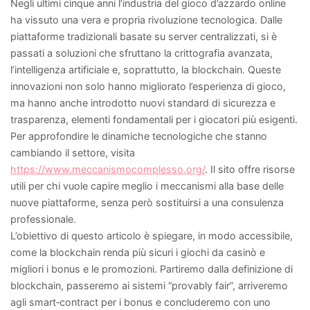
Negli ultimi cinque anni l’industria del gioco d’azzardo online
ha vissuto una vera e propria rivoluzione tecnologica. Dalle
piattaforme tradizionali basate su server centralizzati, si è
passati a soluzioni che sfruttano la crittografia avanzata,
l’intelligenza artificiale e, soprattutto, la blockchain. Queste
innovazioni non solo hanno migliorato l’esperienza di gioco,
ma hanno anche introdotto nuovi standard di sicurezza e
trasparenza, elementi fondamentali per i giocatori più esigenti.
Per approfondire le dinamiche tecnologiche che stanno
cambiando il settore, visita
https://www.meccanismocomplesso.org/
. Il sito offre risorse
utili per chi vuole capire meglio i meccanismi alla base delle
nuove piattaforme, senza però sostituirsi a una consulenza
professionale.
L’obiettivo di questo articolo è spiegare, in modo accessibile,
come la blockchain renda più sicuri i giochi da casinò e
migliori i bonus e le promozioni. Partiremo dalla definizione di
blockchain, passeremo ai sistemi “provably fair”, arriveremo
agli smart‑contract per i bonus e concluderemo con uno