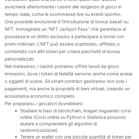
avvicinerà ulteriormente i casinò alle esigenze di gioco in
tempo reale, come le scommesse live su eventi sportivi.
Una possibile evoluzione è l’introduzione di bonus basati su
NFT. Immaginate un “NFT Jackpot Pass” che garantisce al
possessore un diritto esclusivo a partecipare a tornei con
premi milionari. L’NFT può essere scambiato, affittato o
combinato con altri token per creare pacchetti di bonus
personalizzati.
Nel metaverso, i casinò potranno offrire tavoli da gioco
immersivi, dove i token di fedeltà servono anche come avatar
o oggetti di scena. Gli smart‑contract gestiranno non solo i
pagamenti, ma anche la proprietà di beni virtuali, creando un
ecosistema economico completo.
Per prepararsi, i giocatori dovrebbero:
Studiare le basi di blockchain, magari seguendo corsi
online (Corsi online su Python o Statistica possono
aiutare a comprendere gli algoritmi di
randomizzazione).
Tenere un wallet con una piccola quantità di token per