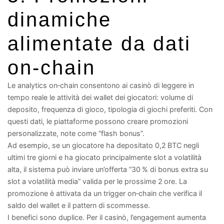
dinamiche
alimentate da dati
on‑chain
Le analytics on‑chain consentono ai casinò di leggere in
tempo reale le attività dei wallet dei giocatori: volume di
deposito, frequenza di gioco, tipologia di giochi preferiti. Con
questi dati, le piattaforme possono creare promozioni
personalizzate, note come “flash bonus”.
Ad esempio, se un giocatore ha depositato 0,2 BTC negli
ultimi tre giorni e ha giocato principalmente slot a volatilità
alta, il sistema può inviare un’offerta “30 % di bonus extra su
slot a volatilità media” valida per le prossime 2 ore. La
promozione è attivata da un trigger on‑chain che verifica il
saldo del wallet e il pattern di scommesse.
I benefici sono duplice. Per il casinò, l’engagement aumenta