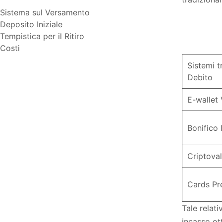
Sistema sul Versamento
Deposito Iniziale
Tempistica per il Ritiro
Costi
Sistemi t
Debito
E-wallet 
Bonifico 
Criptova
Cards Pr
Tale relat
incasso ot