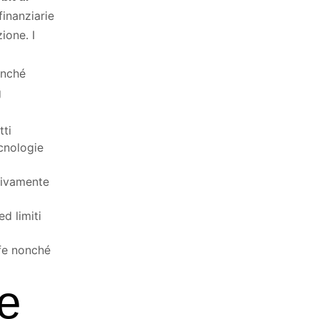
finanziarie
ione. I
onché
g
tti
cnologie
tivamente
d limiti
fe nonché
e