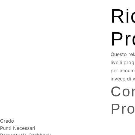
Ri
Pr
Questo rel
livelli pro
per accumu
invece di v
Co
Pr
Grado
Punti Necessari