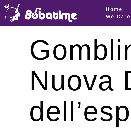
Home
We Care
Gombli
Nuova 
dell’es