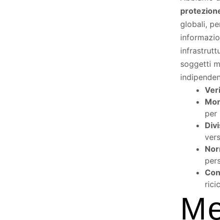
protezion
globali, p
informazio
infrastrut
soggetti m
indipenden
Veri
Mon
per 
Divi
vers
Nor
pers
Con
rici
Me