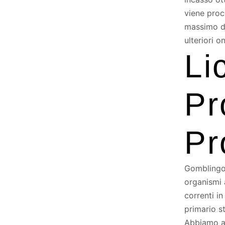
viene proc
massimo di
ulteriori o
Li
Pr
Pr
Gomblingo 
organismi 
correnti i
primario s
Abbiamo ad