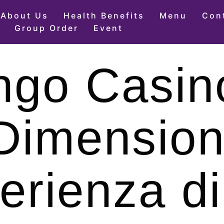
About Us
Health Benefits
Menu
Con
Group Order
Event
ngo Casin
Dimensio
perienza di