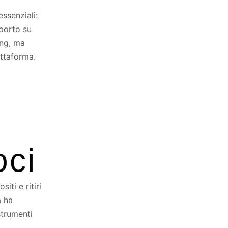
essenziali:
pporto su
ing, ma
attaforma.
oci
iti e ritiri
a ha
strumenti