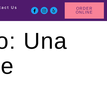
tact Us
ORDER
ONLINE
o: Una
ne