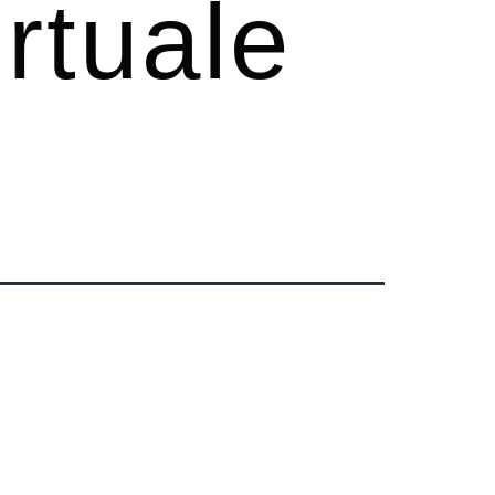
rtuale