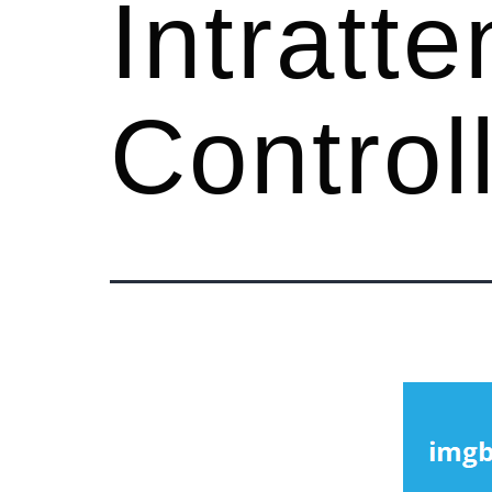
Intratt
Control