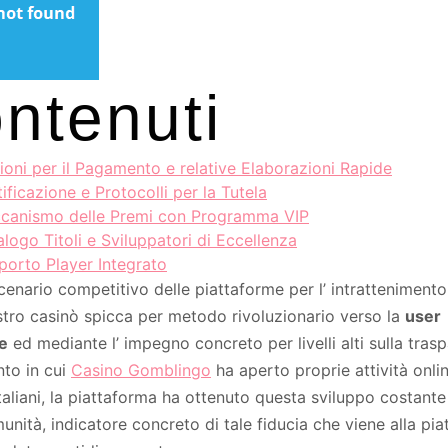
ntenuti
oni per il Pagamento e relative Elaborazioni Rapide
ificazione e Protocolli per la Tutela
canismo delle Premi con Programma VIP
logo Titoli e Sviluppatori di Eccellenza
porto Player Integrato
cenario competitivo delle piattaforme per l’ intrattenimento 
tro casinò spicca per metodo rivoluzionario verso la
user
e
ed mediante l’ impegno concreto per livelli alti sulla tras
to in cui
Casino Gomblingo
ha aperto proprie attività onlin
taliani, la piattaforma ha ottenuto questa sviluppo costante
unità, indicatore concreto di tale fiducia che viene alla pi