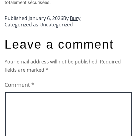
totalement sécurisées.
Published
January 6, 2026
By
Bury
Categorized as
Uncategorized
Leave a comment
Your email address will not be published.
Required
fields are marked
*
Comment
*