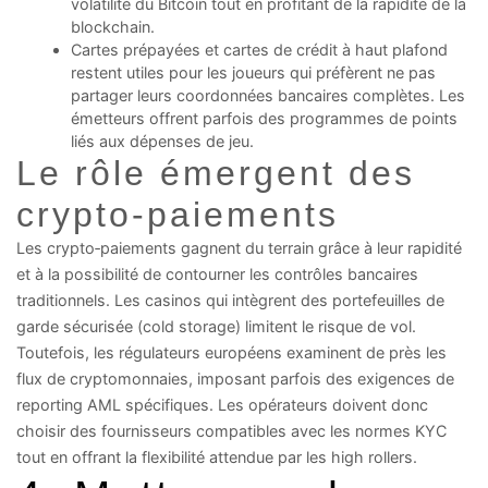
volatilité du Bitcoin tout en profitant de la rapidité de la
blockchain.
Cartes prépayées et cartes de crédit à haut plafond
restent utiles pour les joueurs qui préfèrent ne pas
partager leurs coordonnées bancaires complètes. Les
émetteurs offrent parfois des programmes de points
liés aux dépenses de jeu.
Le rôle émergent des
crypto‑paiements
Les crypto‑paiements gagnent du terrain grâce à leur rapidité
et à la possibilité de contourner les contrôles bancaires
traditionnels. Les casinos qui intègrent des portefeuilles de
garde sécurisée (cold storage) limitent le risque de vol.
Toutefois, les régulateurs européens examinent de près les
flux de cryptomonnaies, imposant parfois des exigences de
reporting AML spécifiques. Les opérateurs doivent donc
choisir des fournisseurs compatibles avec les normes KYC
tout en offrant la flexibilité attendue par les high rollers.