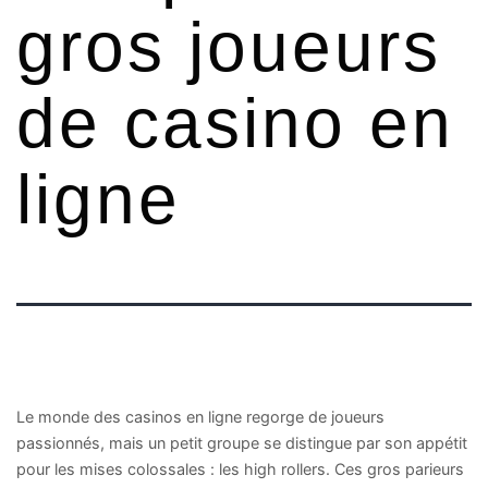
gros joueurs
de casino en
ligne
Le monde des casinos en ligne regorge de joueurs
passionnés, mais un petit groupe se distingue par son appétit
pour les mises colossales : les high rollers. Ces gros parieurs