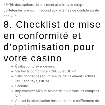
* Offrir des options de paiement alternatives (crypto,
portefeuilles premium) répond aux attentes de confidentialité
des VIP.
8. Checklist de mise
en conformité et
d’optimisation pour
votre casino
Évaluation pré‑lancement
Vérifier la conformité PCI‑DSS et GDPR.
Sélectionner des fournisseurs de paiement certifiés
(ex. : ecoPayz, BitGo).
Sécurité
Implémenter MFA et biométrie pour tous les comptes
VIP.
Activer la tokenisation des cartes et le chiffrement de