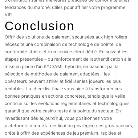
tendances du marché, utiles pour affiner votre programme
VIP.
Conclusion
Offrir des solutions de paiement sécurisées aux high rollers
nécessite une combinaison de technologie de pointe, de
conformité stricte et d’un service client dédié. En suivant les
étapes présentées – du renforcement de l’authentification à la
mise en place d’un KYC/AML hybride, en passant par la
sélection de méthodes de paiement adaptées – les
opérateurs peuvent attirer et fidéliser les joueurs les plus
rentables. La checklist finale vous aide à transformer ces
bonnes pratiques en actions concrètes, tandis que la veille
continue sur les évolutions réglementaires et technologiques
garantit que votre casino reste à la pointe du secteur. En
investissant dès aujourd’hui, vous positionnez votre
plateforme comme la destination privilégiée des gros parieurs,
prête à offrir des expériences de jeu premium, rapides et