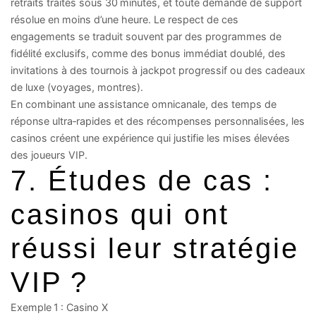
retraits traités sous 30 minutes, et toute demande de support
résolue en moins d’une heure. Le respect de ces
engagements se traduit souvent par des programmes de
fidélité exclusifs, comme des bonus immédiat doublé, des
invitations à des tournois à jackpot progressif ou des cadeaux
de luxe (voyages, montres).
En combinant une assistance omnicanale, des temps de
réponse ultra‑rapides et des récompenses personnalisées, les
casinos créent une expérience qui justifie les mises élevées
des joueurs VIP.
7. Études de cas :
casinos qui ont
réussi leur stratégie
VIP ?
Exemple 1 : Casino X