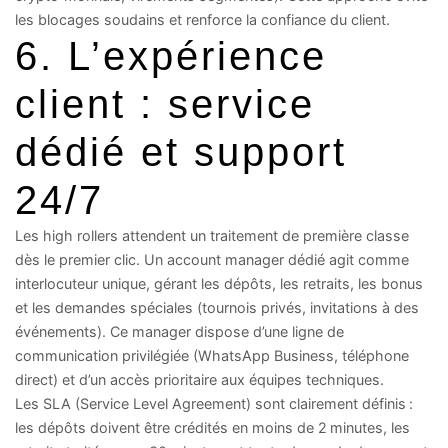
les blocages soudains et renforce la confiance du client.
6. L’expérience
client : service
dédié et support
24/7
Les high rollers attendent un traitement de première classe
dès le premier clic. Un account manager dédié agit comme
interlocuteur unique, gérant les dépôts, les retraits, les bonus
et les demandes spéciales (tournois privés, invitations à des
événements). Ce manager dispose d’une ligne de
communication privilégiée (WhatsApp Business, téléphone
direct) et d’un accès prioritaire aux équipes techniques.
Les SLA (Service Level Agreement) sont clairement définis :
les dépôts doivent être crédités en moins de 2 minutes, les