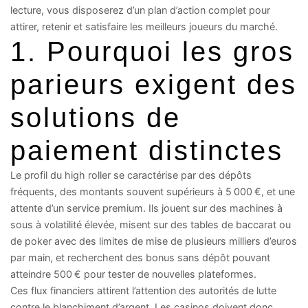
lecture, vous disposerez d’un plan d’action complet pour
attirer, retenir et satisfaire les meilleurs joueurs du marché.
1. Pourquoi les gros
parieurs exigent des
solutions de
paiement distinctes
Le profil du high roller se caractérise par des dépôts
fréquents, des montants souvent supérieurs à 5 000 €, et une
attente d’un service premium. Ils jouent sur des machines à
sous à volatilité élevée, misent sur des tables de baccarat ou
de poker avec des limites de mise de plusieurs milliers d’euros
par main, et recherchent des bonus sans dépôt pouvant
atteindre 500 € pour tester de nouvelles plateformes.
Ces flux financiers attirent l’attention des autorités de lutte
contre le blanchiment d’argent. Les casinos doivent donc