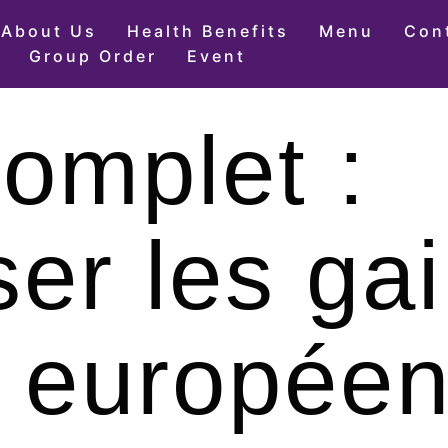
About Us
Health Benefits
Menu
Con
Group Order
Event
omplet :
er les gai
e europée