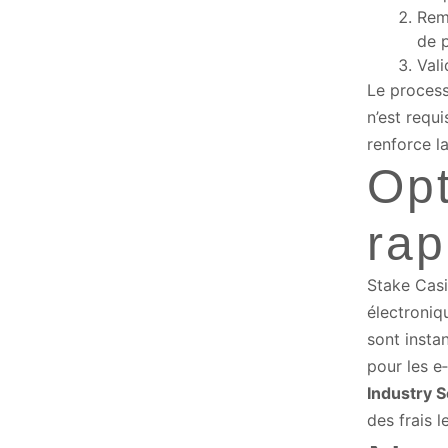
Remp
de 
Vali
Le process
n’est requ
renforce la
Opt
rap
Stake Casi
électroniq
sont insta
pour les e
Industry S
des frais l