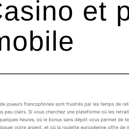
asino et p
mobile
e joueurs francophones sont frustrés par les temps de retr
us peu clairs. Si vous cherchez une plateforme où les retrai
 quelques heures, où le bonus sans dépôt vous permet de te
risquer votre argent, et où la roulette européenne offre de 