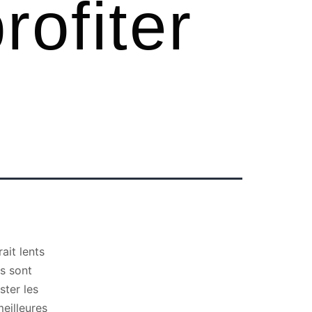
rofiter
ait lents
ts sont
ster les
meilleures