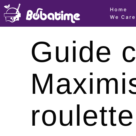
Home
We Care
Guide c
Maximis
roulett