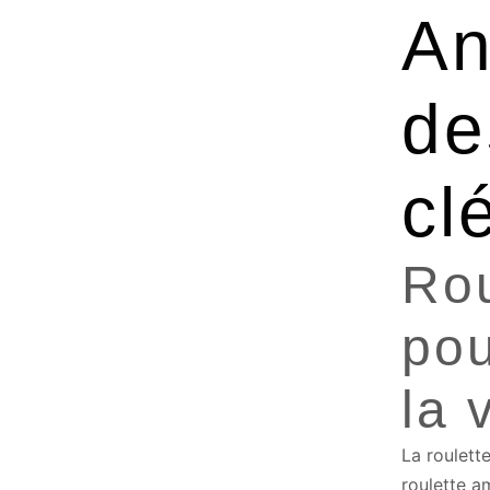
An
de
cl
Rou
pou
la 
La roulett
roulette a