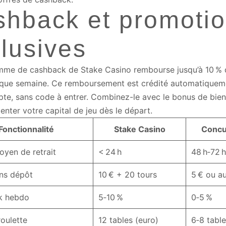
hback et promoti
lusives
mme de cashback de Stake Casino rembourse jusqu’à 10 % 
aque semaine. Ce remboursement est crédité automatiquem
te, sans code à entrer. Combinez-le avec le bonus de bie
nter votre capital de jeu dès le départ.
Fonctionnalité
Stake Casino
Concu
yen de retrait
< 24 h
48 h‑72 h
ns dépôt
10 € + 20 tours
5 € ou a
k hebdo
5‑10 %
0‑5 %
oulette
12 tables (euro)
6‑8 tabl