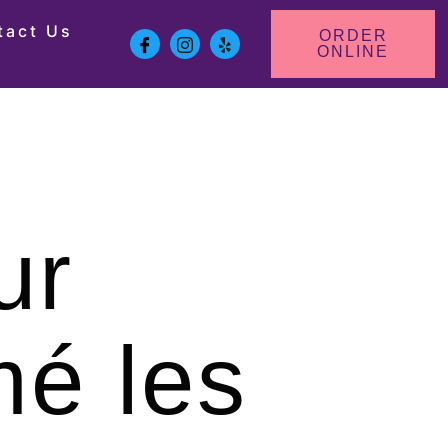
tact Us
ORDER
ONLINE
ur
mé les