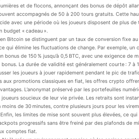
lumières et de flocons, annonçant des bonus de dépôt alla
ouvent accompagnés de 50 à 200 tours gratuits. Cette hau
ïncide avec une période où les joueurs disposent de plus de
un budget « cadeau ».
 en Bitcoin se distinguent par un taux de conversion fixe 
ce qui élimine les fluctuations de change. Par exemple, un 
n bonus de 150 % jusqu’à 0,5 BTC, avec une exigence de m
 bonus. La durée de validité est généralement courte : 7 à 1
sser les joueurs à jouer rapidement pendant le pic de trafic 
aux promotions classiques en fiat, les offres crypto offre
avantages. L’anonymat préservé par les portefeuilles numér
 joueurs soucieux de leur vie privée. Les retraits sont insta
 moins de 30 minutes, contre plusieurs jours pour les vire
 Enfin, les limites de mise sont souvent plus élevées, ce qu
jackpots progressifs sans être freiné par des plafonds de m
x comptes fiat.