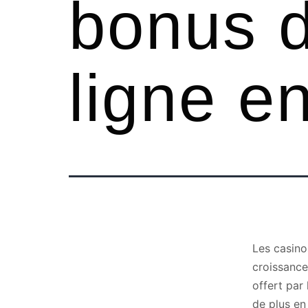
bonus d
ligne en
Les casino
croissance
offert par 
de plus en