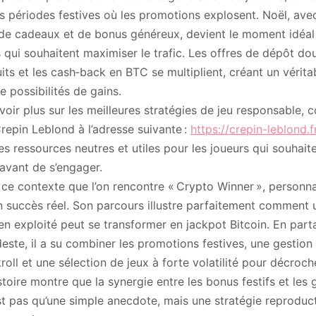
s périodes festives où les promotions explosent. Noël, ave
e cadeaux et de bonus généreux, devient le moment idéal 
 qui souhaitent maximiser le trafic. Les offres de dépôt dou
uits et les cash‑back en BTC se multiplient, créant un vérita
de possibilités de gains.
voir plus sur les meilleures stratégies de jeu responsable, c
repin Leblond à l’adresse suivante :
https://crepin-leblond.fr
s ressources neutres et utiles pour les joueurs qui souhait
 avant de s’engager.
 ce contexte que l’on rencontre « Crypto Winner », personna
un succès réel. Son parcours illustre parfaitement comment
en exploité peut se transformer en jackpot Bitcoin. En part
ste, il a su combiner les promotions festives, une gestion
roll et une sélection de jeux à forte volatilité pour décroch
stoire montre que la synergie entre les bonus festifs et les 
st pas qu’une simple anecdote, mais une stratégie reproduc