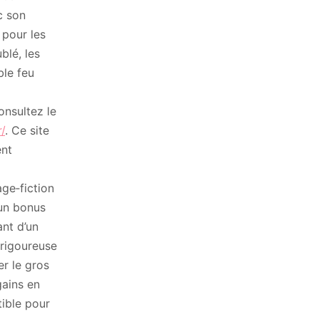
c son
pour les
blé, les
ble feu
onsultez le
/
. Ce site
ent
ge‑fiction
 un bonus
ant d’un
 rigoureuse
er le gros
gains en
tible pour