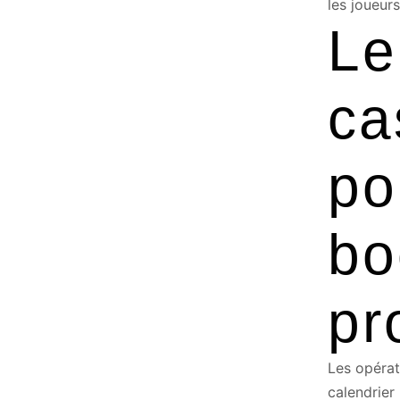
les joueurs
Le
ca
po
bo
pr
Les opérat
calendrier