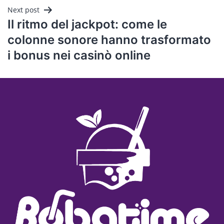
Next post
Il ritmo del jackpot: come le
colonne sonore hanno trasformato
i bonus nei casinò online