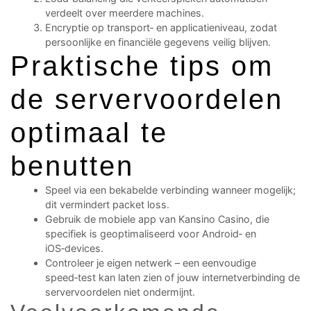
verdeelt over meerdere machines.
Encryptie op transport‑ en applicatieniveau, zodat
persoonlijke en financiële gegevens veilig blijven.
Praktische tips om
de servervoordelen
optimaal te
benutten
Speel via een bekabelde verbinding wanneer mogelijk;
dit vermindert packet loss.
Gebruik de mobiele app van Kansino Casino, die
specifiek is geoptimaliseerd voor Android‑ en
iOS‑devices.
Controleer je eigen netwerk – een eenvoudige
speed‑test kan laten zien of jouw internetverbinding de
servervoordelen niet ondermijnt.