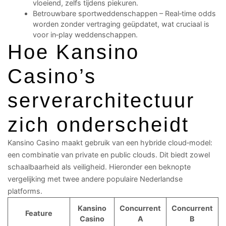
vloeiend, zelfs tijdens piekuren.
Betrouwbare sportweddenschappen – Real‑time odds
worden zonder vertraging geüpdatet, wat cruciaal is
voor in‑play weddenschappen.
Hoe Kansino
Casino’s
serverarchitectuur
zich onderscheidt
Kansino Casino maakt gebruik van een hybride cloud‑model:
een combinatie van private en public clouds. Dit biedt zowel
schaalbaarheid als veiligheid. Hieronder een beknopte
vergelijking met twee andere populaire Nederlandse
platforms.
Kansino
Concurrent
Concurrent
Feature
Casino
A
B