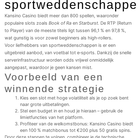
sportweddenschappe
Kansino Casino biedt meer dan 800 spellen, waaronder
populaire slots zoals
Book of Ra
en
Starburst
. De RTP (Return
to Player) van de meeste titels ligt tussen 96,1 % en 97,8 %,
wat gunstig is voor zowel beginners als high‑rollers.
Voor liefhebbers van sportweddenschappen is er een
uitgebreid aanbod, van voetbal tot e‑sports. Dankzij de snelle
serverinfrastructuur worden odds vrijwel onmiddellijk
aangepast, waardoor je geen kansen mist.
Voorbeeld van een
winnende strategie
Kies een slot met hoge volatiliteit als je op zoek bent
naar grote uitbetalingen.
Stel een budget in en houd je hieraan – gebruik de
limietfuncties van het platform.
Profiteer van de welkomstbonus: Kansino Casino biedt
een 100 % matchbonus tot €200 plus 50 gratis spins.
Door deze stappen te volgen, combineer je de technische