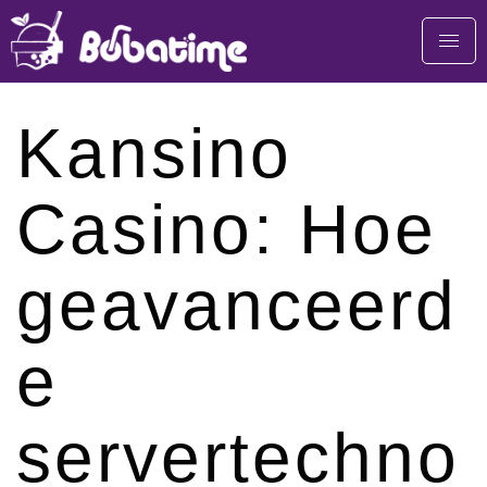
Kansino
Casino: Hoe
geavanceerd
e
servertechno