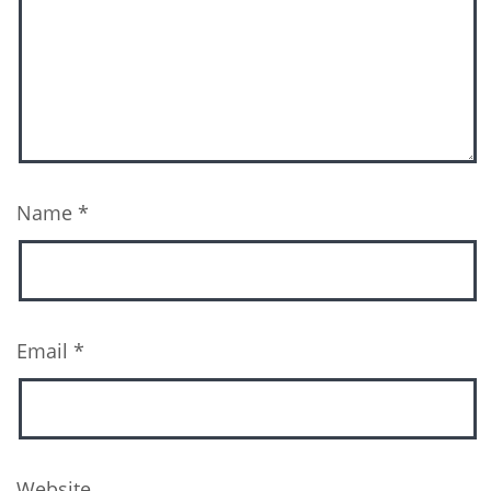
Name
*
Email
*
Website