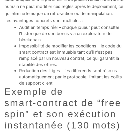
humain ne peut modifier ces règles après le déploiement, ce
qui élimine le risque de rétro‑action ou de manipulation.
Les avantages concrets sont multiples :
Audit en temps réel – chaque joueur peut consulter
l’historique de son bonus via un explorateur de
blockchain.
Impossibilité de modifier les conditions – le code du
smart contract est immuable tant qu’il n’est pas
remplacé par un nouveau contrat, ce qui garantit la
stabilité des offres.
Réduction des litiges – les différends sont résolus
automatiquement par le protocole, limitant les coûts
de support client.
Exemple de
smart‑contract de “free
spin” et son exécution
instantanée (130 mots)