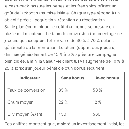
le cash‑back rassure les pertes et les free spins offrent un
goût de jackpot sans mise initiale. Chaque type répond à un
objectif précis : acquisition, rétention ou réactivation.
Sur le plan économique, le coût d’un bonus se mesure en
plusieurs indicateurs. Le taux de conversion (pourcentage de
joueurs qui acceptent l’offre) varie de 30 % à 70 % selon la
générosité de la promotion. Le churn (départ des joueurs)
diminue généralement de 15 % à 5 % après une campagne
bien ciblée. Enfin, la valeur vie client (LTV) augmente de 10 % à
25 % lorsqu’un joueur bénéficie d’un bonus récurrent.
Indicateur
Sans bonus
Avec bonus
Taux de conversion
35 %
58 %
Churn moyen
22 %
12 %
LTV moyen (€/an)
450
560
Ces chiffres montrent que, malgré un investissement initial, les