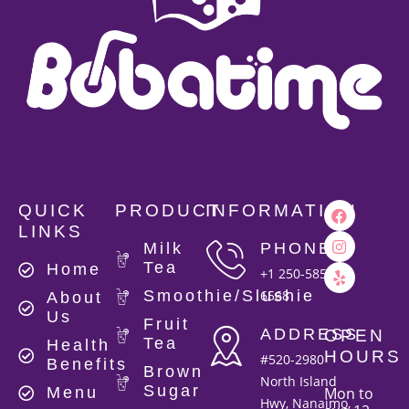
QUICK
PRODUCT
INFORMATION
LINKS
Milk
PHONE
Tea
Home
+1 250-585-
Smoothie/Slushie
6568
About
Us
Fruit
ADDRESS
OPEN
Tea
Health
HOURS
#520-2980
Benefits
Brown
North Island
Sugar
Mon to
Menu
Hwy, Nanaimo,