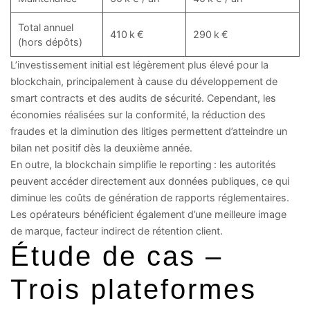
Total annuel
410 k €
290 k €
(hors dépôts)
L’investissement initial est légèrement plus élevé pour la
blockchain, principalement à cause du développement de
smart contracts et des audits de sécurité. Cependant, les
économies réalisées sur la conformité, la réduction des
fraudes et la diminution des litiges permettent d’atteindre un
bilan net positif dès la deuxième année.
En outre, la blockchain simplifie le reporting : les autorités
peuvent accéder directement aux données publiques, ce qui
diminue les coûts de génération de rapports réglementaires.
Les opérateurs bénéficient également d’une meilleure image
de marque, facteur indirect de rétention client.
Étude de cas –
Trois plateformes