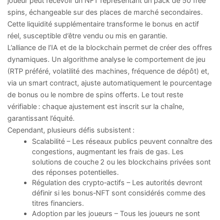
joueur peut recevoir un NFT représentant un pack de 50 free
spins, échangeable sur des places de marché secondaires.
Cette liquidité supplémentaire transforme le bonus en actif
réel, susceptible d’être vendu ou mis en garantie.
L’alliance de l’IA et de la blockchain permet de créer des offres
dynamiques. Un algorithme analyse le comportement de jeu
(RTP préféré, volatilité des machines, fréquence de dépôt) et,
via un smart contract, ajuste automatiquement le pourcentage
de bonus ou le nombre de spins offerts. Le tout reste
vérifiable : chaque ajustement est inscrit sur la chaîne,
garantissant l’équité.
Cependant, plusieurs défis subsistent :
Scalabilité – Les réseaux publics peuvent connaître des
congestions, augmentant les frais de gas. Les
solutions de couche 2 ou les blockchains privées sont
des réponses potentielles.
Régulation des crypto‑actifs – Les autorités devront
définir si les bonus‑NFT sont considérés comme des
titres financiers.
Adoption par les joueurs – Tous les joueurs ne sont