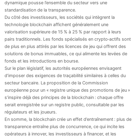
dynamique pousse l’ensemble du secteur vers une
standardisation de la transparence.
Du côté des investisseurs, les sociétés qui intègrent la
technologie blockchain affichent généralement une
valorisation supérieure de 15 % à 25 % par rapport à leurs
pairs traditionnels. Les fonds spécialisés en crypto‑actifs sont
de plus en plus attirés par les licences de jeu qui offrent des
solutions de bonus immuables, ce qui alimente les levées de
fonds et les introductions en bourse.
Sur le plan législatif, les autorités européennes envisagent
d’imposer des exigences de traçabilité similaires à celles du
secteur bancaire. La proposition de la Commission
européenne pour un « registre unique des promotions de jeu »
s’inspire déjà des principes de la blockchain : chaque offre
serait enregistrée sur un registre public, consultable par les
régulateurs et les joueurs.
En somme, la blockchain crée un effet d’entraînement : plus de
transparence entraîne plus de concurrence, ce qui incite les
opérateurs à innover, les investisseurs à financer, et les