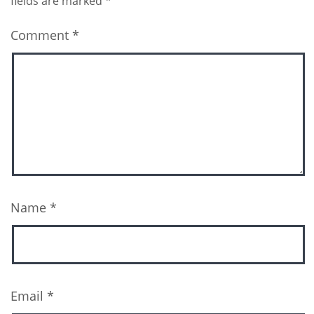
fields are marked
*
Comment
*
Name
*
Email
*