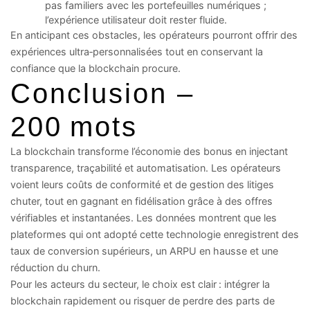
pas familiers avec les portefeuilles numériques ;
l’expérience utilisateur doit rester fluide.
En anticipant ces obstacles, les opérateurs pourront offrir des
expériences ultra‑personnalisées tout en conservant la
confiance que la blockchain procure.
Conclusion –
200 mots
La blockchain transforme l’économie des bonus en injectant
transparence, traçabilité et automatisation. Les opérateurs
voient leurs coûts de conformité et de gestion des litiges
chuter, tout en gagnant en fidélisation grâce à des offres
vérifiables et instantanées. Les données montrent que les
plateformes qui ont adopté cette technologie enregistrent des
taux de conversion supérieurs, un ARPU en hausse et une
réduction du churn.
Pour les acteurs du secteur, le choix est clair : intégrer la
blockchain rapidement ou risquer de perdre des parts de