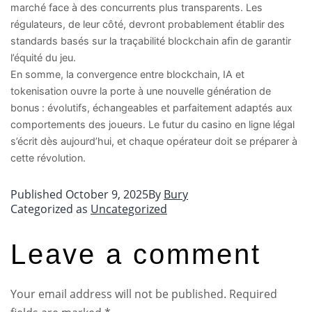
marché face à des concurrents plus transparents. Les
régulateurs, de leur côté, devront probablement établir des
standards basés sur la traçabilité blockchain afin de garantir
l’équité du jeu.
En somme, la convergence entre blockchain, IA et
tokenisation ouvre la porte à une nouvelle génération de
bonus : évolutifs, échangeables et parfaitement adaptés aux
comportements des joueurs. Le futur du casino en ligne légal
s’écrit dès aujourd’hui, et chaque opérateur doit se préparer à
cette révolution.
Published
October 9, 2025
By
Bury
Categorized as
Uncategorized
Leave a comment
Your email address will not be published.
Required