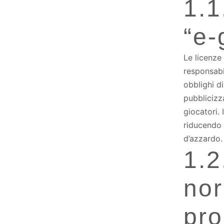
1.1
“e‑
Le licenze
responsabi
obblighi d
pubblicizz
giocatori. 
riducendo i
d’azzardo.
1.2
nor
pro