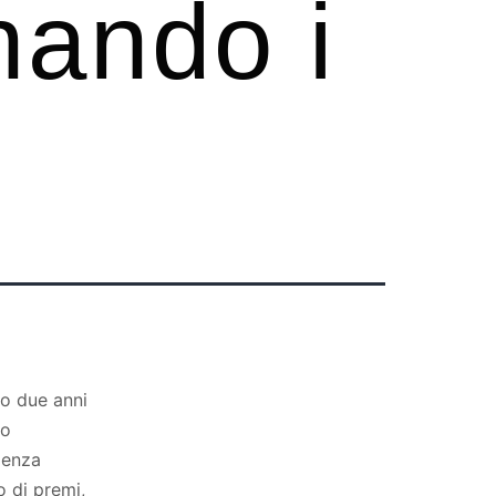
nando i
po due anni
ro
ienza
o di premi,