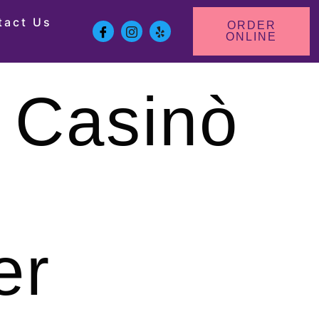
tact Us
ORDER
ONLINE
 Casinò
er