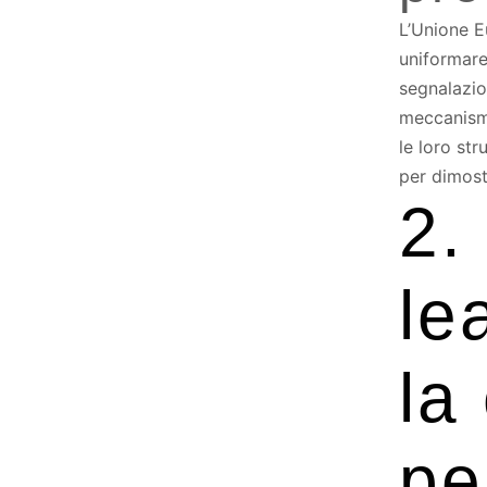
L’Unione E
uniformare
segnalazio
meccanismi
le loro st
per dimost
2.
le
la
pe