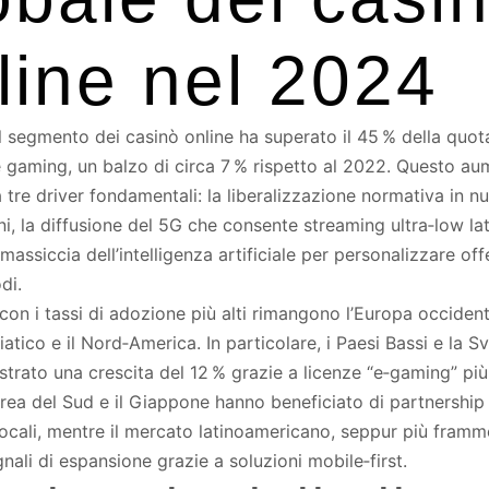
line nel 2024
l segmento dei casinò online ha superato il 45 % della quot
e gaming, un balzo di circa 7 % rispetto al 2022. Questo a
a tre driver fondamentali: la liberalizzazione normativa in n
oni, la diffusione del 5G che consente streaming ultra‑low la
massiccia dell’intelligenza artificiale per personalizzare off
di.
con i tassi di adozione più alti rimangono l’Europa occidenta
atico e il Nord‑America. In particolare, i Paesi Bassi e la S
strato una crescita del 12 % grazie a licenze “e‑gaming” più 
orea del Sud e il Giappone hanno beneficiato di partnership
locali, mentre il mercato latinoamericano, seppur più framm
nali di espansione grazie a soluzioni mobile‑first.