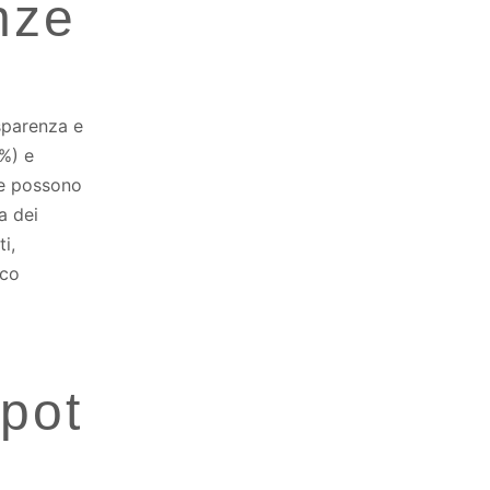
enze
asparenza e
%) e
ze possono
a dei
i,
oco
kpot