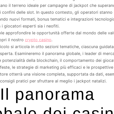
ano il terreno ideale per campagne di jackpot che superano
i confini delle slot. In questo contesto, gli operatori stanno
ndo nuovi formati, bonus tematici e integrazioni tecnologi
 i giocatori esperti sia i neofiti.
ole approfondire le opportunità offerte dal mondo delle val
copri il nostro
crypto casino
.
icolo si articola in otto sezioni tematiche, ciascuna guidat
 esperta. Esamineremo il panorama globale, i leader di mercat
 le potenzialità della blockchain, il comportamento dei gioca
feste, le strategie di marketing più efficaci e le prospettive 
ettore otterrà una visione completa, supportata da dati, ese
consigli pratici per sfruttare al meglio i jackpot natalizi.
 Il panorama
obale dei casi