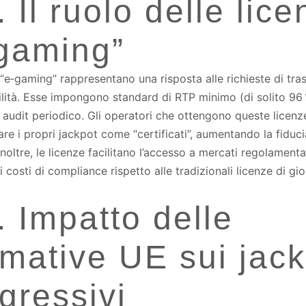
. Il ruolo delle lic
gaming”
 “e‑gaming” rappresentano una risposta alle richieste di tr
lità. Esse impongono standard di RTP minimo (di solito 96 
i audit periodico. Gli operatori che ottengono queste licen
are i propri jackpot come “certificati”, aumentando la fiduci
Inoltre, le licenze facilitano l’accesso a mercati regolamentat
 costi di compliance rispetto alle tradizionali licenze di gi
. Impatto delle
mative UE sui jac
gressivi