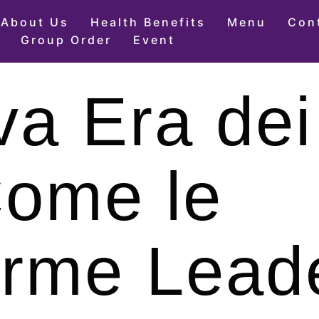
About Us
Health Benefits
Menu
Con
Group Order
Event
a Era dei
Come le
orme Lead