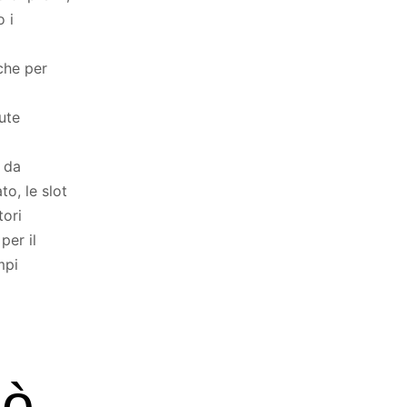
 i
che per
ute
a da
o, le slot
tori
per il
mpi
nò