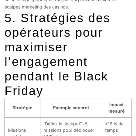
équipes marketing des casinos.
5. Stratégies des
opérateurs pour
maximiser
l’engagement
pendant le Black
Friday
Impact
Stratégie
Exemple concret
mesuré
“Défiez le Jackpot” : 5
+18 % de
Missions
missions pour débloquer
temps