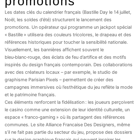
promotions
Les dates clés du calendrier français (Bastille Day le 14 juillet,
Noël, les soldes d’été) structurent le lancement des
promotions. Un opérateur qui programme un jackpot spécial
« Bastille » utilisera des couleurs tricolores, le drapeau et des
références historiques pour toucher la sensibilité nationale.
Visuellement, les bannières affichent souvent le
bleu‑blanc‑rouge, des éclats de feu d’artifice et des motifs
inspirés du design français contemporain. Des collaborations
avec des créateurs locaux – par exemple, le studio de
graphisme Parisian Pixels – permettent de créer des
campagnes immersives où l’esthétique du jeu reflète la mode
et le patrimoine français.
Ces éléments renforcent la fidélisation : les joueurs perçoivent
le casino comme une extension de leur identité culturelle, un
espace « franco‑gaming » où ils partagent des références
communes. Le site Alliance Francaise Des Designers, même
s’il ne fait pas partie du secteur du jeu, propose des dossiers
sur le design graphique français qui peuvent inspirer les