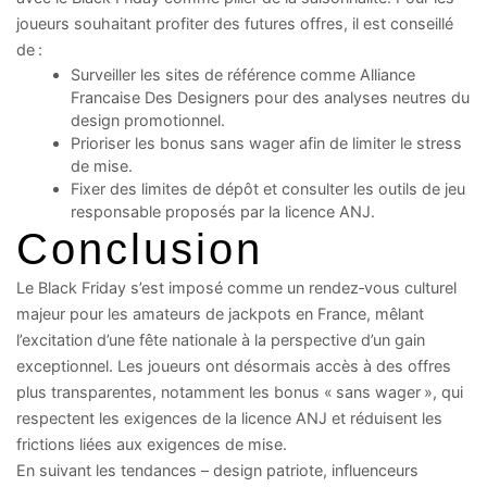
joueurs souhaitant profiter des futures offres, il est conseillé
de :
Surveiller les sites de référence comme Alliance
Francaise Des Designers pour des analyses neutres du
design promotionnel.
Prioriser les bonus sans wager afin de limiter le stress
de mise.
Fixer des limites de dépôt et consulter les outils de jeu
responsable proposés par la licence ANJ.
Conclusion
Le Black Friday s’est imposé comme un rendez‑vous culturel
majeur pour les amateurs de jackpots en France, mêlant
l’excitation d’une fête nationale à la perspective d’un gain
exceptionnel. Les joueurs ont désormais accès à des offres
plus transparentes, notamment les bonus « sans wager », qui
respectent les exigences de la licence ANJ et réduisent les
frictions liées aux exigences de mise.
En suivant les tendances – design patriote, influenceurs