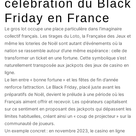
célébration du Black
Friday en France
Le gros lot occupe une place particulière dans l’imaginaire
collectif français. Les tirages du Loto, la Française des Jeux et
même les loteries de Noël sont autant d’événements où la
nation se rassemble autour d’une même espérance : celle de
transformer un ticket en une fortune. Cette symbolique s’est
naturellement transposée aux jackpots des jeux de casino en
ligne.
Le lien entre « bonne fortune » et les fêtes de fin d’année
renforce l’attraction. Le Black Friday, placé juste avant les
préparatifs de Noël, devient le prélude à une période où les
Français aiment offrir et recevoir. Les opérateurs capitalisent
sur ce sentiment en proposant des jackpots qui dépassent les
limites habituelles, créant ainsi un « coup de projecteur » sur la
communauté de joueurs.
Un exemple concret : en novembre 2023, le casino en ligne