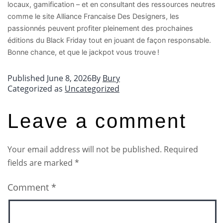
locaux, gamification – et en consultant des ressources neutres
comme le site Alliance Francaise Des Designers, les
passionnés peuvent profiter pleinement des prochaines
éditions du Black Friday tout en jouant de façon responsable.
Bonne chance, et que le jackpot vous trouve !
Published
June 8, 2026
By
Bury
Categorized as
Uncategorized
Leave a comment
Your email address will not be published.
Required
fields are marked
*
Comment
*