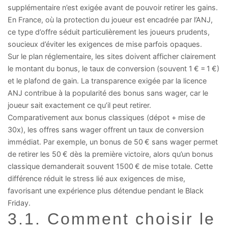
supplémentaire n’est exigée avant de pouvoir retirer les gains.
En France, où la protection du joueur est encadrée par l’ANJ,
ce type d’offre séduit particulièrement les joueurs prudents,
soucieux d’éviter les exigences de mise parfois opaques.
Sur le plan réglementaire, les sites doivent afficher clairement
le montant du bonus, le taux de conversion (souvent 1 € = 1 €)
et le plafond de gain. La transparence exigée par la licence
ANJ contribue à la popularité des bonus sans wager, car le
joueur sait exactement ce qu’il peut retirer.
Comparativement aux bonus classiques (dépot + mise de
30x), les offres sans wager offrent un taux de conversion
immédiat. Par exemple, un bonus de 50 € sans wager permet
de retirer les 50 € dès la première victoire, alors qu’un bonus
classique demanderait souvent 1500 € de mise totale. Cette
différence réduit le stress lié aux exigences de mise,
favorisant une expérience plus détendue pendant le Black
Friday.
3.1. Comment choisir le