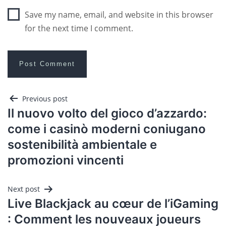
Save my name, email, and website in this browser
for the next time I comment.
Previous post
Il nuovo volto del gioco d’azzardo:
come i casinò moderni coniugano
sostenibilità ambientale e
promozioni vincenti
Next post
Live Blackjack au cœur de l’iGaming
: Comment les nouveaux joueurs