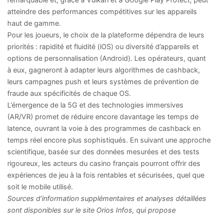
atteindre des performances compétitives sur les appareils
haut de gamme.
Pour les joueurs, le choix de la plateforme dépendra de leurs
priorités : rapidité et fluidité (iOS) ou diversité d’appareils et
options de personnalisation (Android). Les opérateurs, quant
à eux, gagneront à adapter leurs algorithmes de cashback,
leurs campagnes push et leurs systèmes de prévention de
fraude aux spécificités de chaque OS.
L’émergence de la 5G et des technologies immersives
(AR/VR) promet de réduire encore davantage les temps de
latence, ouvrant la voie à des programmes de cashback en
temps réel encore plus sophistiqués. En suivant une approche
scientifique, basée sur des données mesurées et des tests
rigoureux, les acteurs du casino français pourront offrir des
expériences de jeu à la fois rentables et sécurisées, quel que
soit le mobile utilisé.
Sources d’information supplémentaires et analyses détaillées
sont disponibles sur le site Orios Infos, qui propose