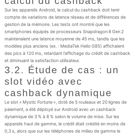
calcul du cashback
Sur les appareils Android, le calcul du cashback doit tenir
compte de variations de latence réseau et de différences de
gestion de la mémoire. Les tests ont montré que les
smartphones équipés de processeurs Snapdragon 8 Gen 2
maintenaient une latence moyenne de 45 ms, tandis que les
modèles plus anciens (ex. : MediaTek Helio G85) affichaient
des pics à 120 ms, retardant l’affichage du crédit de cashback
et diminuant la satisfaction utilisateur.
3.2. Étude de cas : un
slot vidéo avec
cashback dynamique
Le slot « Mystic Fortune », doté de 5 rouleaux et 20 lignes de
paiement, a été déployé sur Android avec un cashback
dynamique de 3 % à 8 % selon le volume de mise. Sur les
appareils haut de gamme, le crédit était crédité en moins de
0,3 s, alors que sur les téléphones de milieu de gamme le