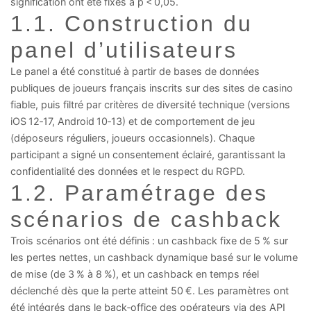
signification ont été fixés à p < 0,05.
1.1. Construction du
panel d’utilisateurs
Le panel a été constitué à partir de bases de données
publiques de joueurs français inscrits sur des sites de casino
fiable, puis filtré par critères de diversité technique (versions
iOS 12‑17, Android 10‑13) et de comportement de jeu
(déposeurs réguliers, joueurs occasionnels). Chaque
participant a signé un consentement éclairé, garantissant la
confidentialité des données et le respect du RGPD.
1.2. Paramétrage des
scénarios de cashback
Trois scénarios ont été définis : un cashback fixe de 5 % sur
les pertes nettes, un cashback dynamique basé sur le volume
de mise (de 3 % à 8 %), et un cashback en temps réel
déclenché dès que la perte atteint 50 €. Les paramètres ont
été intégrés dans le back‑office des opérateurs via des API