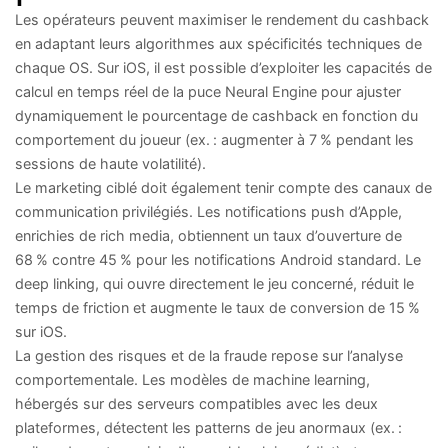
Les opérateurs peuvent maximiser le rendement du cashback
en adaptant leurs algorithmes aux spécificités techniques de
chaque OS. Sur iOS, il est possible d’exploiter les capacités de
calcul en temps réel de la puce Neural Engine pour ajuster
dynamiquement le pourcentage de cashback en fonction du
comportement du joueur (ex. : augmenter à 7 % pendant les
sessions de haute volatilité).
Le marketing ciblé doit également tenir compte des canaux de
communication privilégiés. Les notifications push d’Apple,
enrichies de rich media, obtiennent un taux d’ouverture de
68 % contre 45 % pour les notifications Android standard. Le
deep linking, qui ouvre directement le jeu concerné, réduit le
temps de friction et augmente le taux de conversion de 15 %
sur iOS.
La gestion des risques et de la fraude repose sur l’analyse
comportementale. Les modèles de machine learning,
hébergés sur des serveurs compatibles avec les deux
plateformes, détectent les patterns de jeu anormaux (ex. :