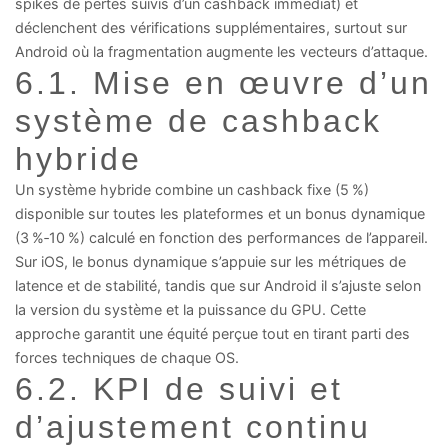
spikes de pertes suivis d’un cashback immédiat) et
déclenchent des vérifications supplémentaires, surtout sur
Android où la fragmentation augmente les vecteurs d’attaque.
6.1. Mise en œuvre d’un
système de cashback
hybride
Un système hybride combine un cashback fixe (5 %)
disponible sur toutes les plateformes et un bonus dynamique
(3 %‑10 %) calculé en fonction des performances de l’appareil.
Sur iOS, le bonus dynamique s’appuie sur les métriques de
latence et de stabilité, tandis que sur Android il s’ajuste selon
la version du système et la puissance du GPU. Cette
approche garantit une équité perçue tout en tirant parti des
forces techniques de chaque OS.
6.2. KPI de suivi et
d’ajustement continu