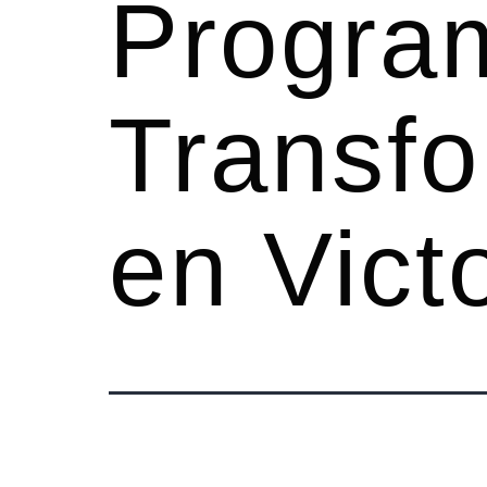
Program
Transfo
en Vict