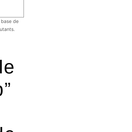
e base de
utants.
le
b”