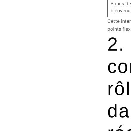
Bonus de
bienvenu
Cette inte
points flex
2.
co
rô
da