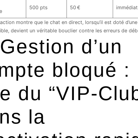
500 pts
50 €
immédiat
e
raction montre que le chat en direct, lorsqu’il est doté d’un
ible, devient un véritable bouclier contre les erreurs de déb
 Gestion d’un
mpte bloqué : 
le du “VIP‑Clu
ns la