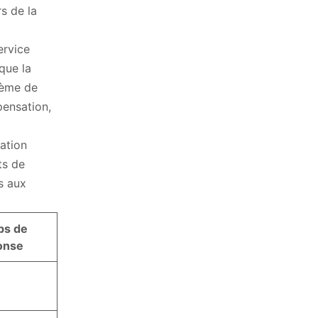
rs de la
ervice
 que la
tème de
pensation,
vation
ts de
s aux
s de
onse