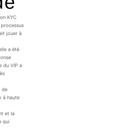
de
tion KYC
e processus
it jouer à
elle a été
ponse
e du VIP a
dès
s de
x à haute
t et la
e qui