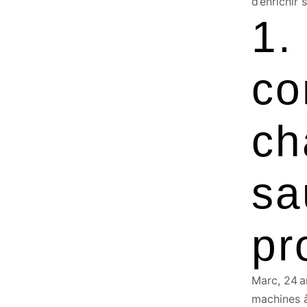
d’enrichir 
1.
co
ch
sa
pr
Marc, 24 a
machines à