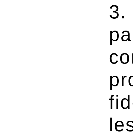
3.
pa
co
pr
fi
le