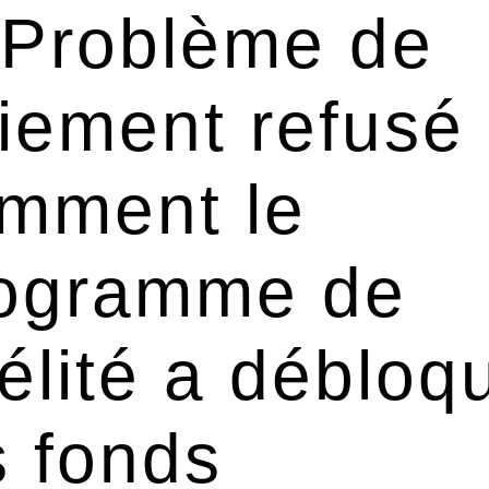
 Problème de
iement refusé 
mment le
ogramme de
délité a débloq
s fonds