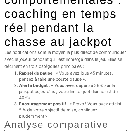
coaching en temps
réel pendant la
chasse au jackpot
Les notifications sont le moyen le plus direct de communiquer
avec le joueur pendant qu’il est immergé dans le jeu. Elles se
déclinent en trois catégories principales :
Rappel de pause
: « Vous avez joué 45 minutes,
pensez à faire une courte pause ».
Alerte budget
: « Vous avez dépensé 38 € sur le
jackpot aujourd’hui, votre limite quotidienne est de
40 €».
Encouragement positif
: « Bravo ! Vous avez atteint
5 % de votre objectif de mise, continuez
prudemment ».
Analyse comparative