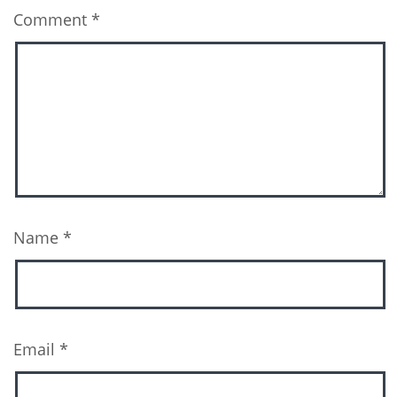
Comment
*
Name
*
Email
*