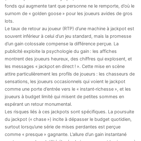
fonds qui augmente tant que personne ne le remporte, d’où le
surnom de « golden goose » pour les joueurs avides de gros
lots.
Le taux de retour au joueur (RTP) d’une machine à jackpot est
souvent inférieur à celui d’un jeu standard, mais la promesse
d’un gain colossale compense la différence perçue. La
publicité exploite la psychologie du gain : les affiches
montrent des joueurs heureux, des chiffres qui explosent, et
les messages « jackpot en direct ! ». Cette mise en scène
attire particulièrement les profils de joueurs : les chasseurs de
sensations, les joueurs occasionnels qui voient le jackpot
comme une porte d’entrée vers le « instant‑richesse », et les
joueurs à budget limité qui misent de petites sommes en
espérant un retour monumental.
Les risques liés à ces jackpots sont spécifiques. La poursuite
du jackpot (« chase ») incite à dépasser le budget quotidien,
surtout lorsqu’une série de mises perdantes est perçue
comme « presque » gagnante. L’allure d’un gain instantané