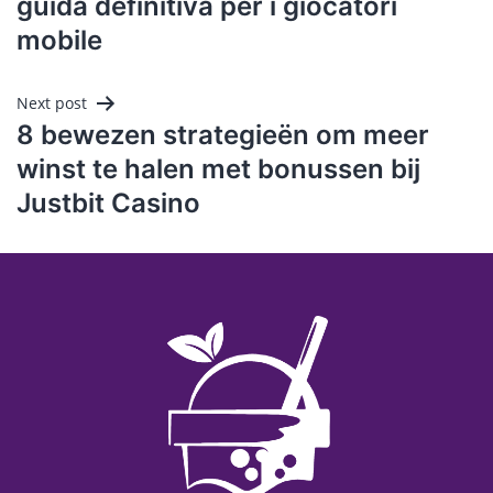
guida definitiva per i giocatori
mobile
Next post
8 bewezen strategieën om meer
winst te halen met bonussen bij
Justbit Casino