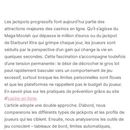
Les jackpots progressifs font aujourd’hui partie des
attractions majeures des casinos en ligne. Qu’il s’agisse du
Mega Moolah qui dépasse le million d’euros ou du jackpot
de Starburst Xtra qui grimpe chaque jour, les joueurs sont
séduits par la perspective d’un gain qui change la vie en
quelques secondes. Cette fascination s’accompagne toutefois
d’une tension permanente : le désir de décrocher le gros lot
peut rapidement basculer vers un comportement de jeu
excessif, surtout lorsque les limites personnelles sont floues
et que les plateformes ne rappellent pas le budget du joueur.
En savoir plus sur les pratiques de prévention grâce au site
d’
casino en ligne
.
L’article adopte une double approche. D’abord, nous
comparerons les différents types de jackpots et les profils de
joueurs qui les ciblent. Ensuite, nous analyserons les outils de
jeu conscient – tableaux de bord, limites automatiques,