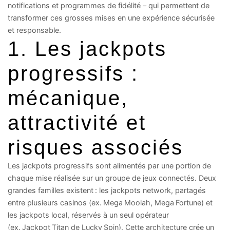
notifications et programmes de fidélité – qui permettent de
transformer ces grosses mises en une expérience sécurisée
et responsable.
1. Les jackpots
progressifs :
mécanique,
attractivité et
risques associés
Les jackpots progressifs sont alimentés par une portion de
chaque mise réalisée sur un groupe de jeux connectés. Deux
grandes familles existent : les jackpots network, partagés
entre plusieurs casinos (ex. Mega Moolah, Mega Fortune) et
les jackpots local, réservés à un seul opérateur
(ex. Jackpot Titan de Lucky Spin). Cette architecture crée un