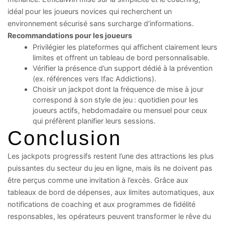
idéal pour les joueurs novices qui recherchent un
environnement sécurisé sans surcharge d’informations.
Recommandations pour les joueurs
Privilégier les plateformes qui affichent clairement leurs
limites et offrent un tableau de bord personnalisable.
Vérifier la présence d’un support dédié à la prévention
(ex. références vers Ifac Addictions).
Choisir un jackpot dont la fréquence de mise à jour
correspond à son style de jeu : quotidien pour les
joueurs actifs, hebdomadaire ou mensuel pour ceux
qui préfèrent planifier leurs sessions.
Conclusion
Les jackpots progressifs restent l’une des attractions les plus
puissantes du secteur du jeu en ligne, mais ils ne doivent pas
être perçus comme une invitation à l’excès. Grâce aux
tableaux de bord de dépenses, aux limites automatiques, aux
notifications de coaching et aux programmes de fidélité
responsables, les opérateurs peuvent transformer le rêve du