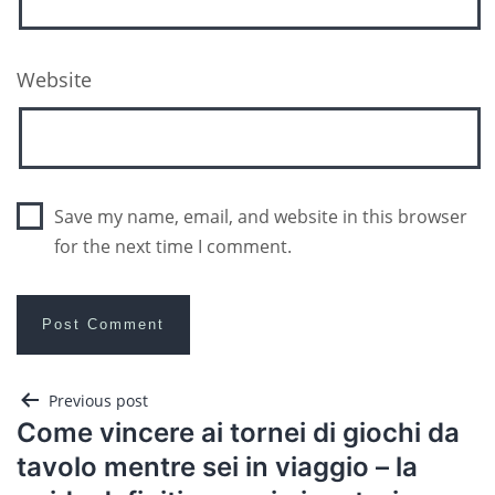
Website
Save my name, email, and website in this browser
for the next time I comment.
Previous post
Come vincere ai tornei di giochi da
tavolo mentre sei in viaggio – la