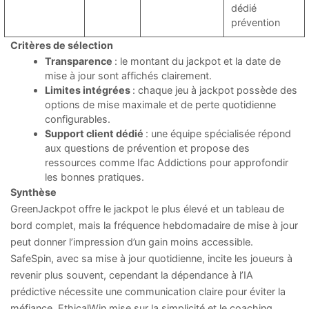
dédié
prévention
Critères de sélection
Transparence
: le montant du jackpot et la date de
mise à jour sont affichés clairement.
Limites intégrées
: chaque jeu à jackpot possède des
options de mise maximale et de perte quotidienne
configurables.
Support client dédié
: une équipe spécialisée répond
aux questions de prévention et propose des
ressources comme Ifac Addictions pour approfondir
les bonnes pratiques.
Synthèse
GreenJackpot offre le jackpot le plus élevé et un tableau de
bord complet, mais la fréquence hebdomadaire de mise à jour
peut donner l’impression d’un gain moins accessible.
SafeSpin, avec sa mise à jour quotidienne, incite les joueurs à
revenir plus souvent, cependant la dépendance à l’IA
prédictive nécessite une communication claire pour éviter la
méfiance. EthicalWin mise sur la simplicité et le coaching,