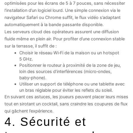
optimisées pour les écrans de 5 à 7 pouces, sans nécessiter
l’installation d’un logiciel lourd. Une simple connexion via le
navigateur Safari ou Chrome suffit, le flux vidéo s’adaptant
automatiquement à la bande passante disponible.
Les serveurs cloud des opérateurs assurent une diffusion
fluide même en plein air. Pour profiter d’une connexion stable
sur la terrasse, il suffit de :
Choisir le réseau Wi‑Fi de la maison ou un hotspot
5 GHz.
Positionner le routeur à proximité de la zone de jeu,
loin des sources d’interférences (micro‑ondes,
baby‑phone).
Utiliser un support de téléphone ou une tablette avec
un bras réglable pour éviter les reflets du soleil.
En suivant ces astuces, les joueurs peuvent placer leurs mises
tout en sirotant un cocktail, sans craindre les coupures de flux
qui gâchent l’expérience.
4. Sécurité et