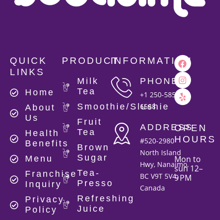
QUICK
PRODUCT
INFORMATION
LINKS
Milk
PHONE
Tea
Home
+1 250-585-
Smoothie/Slushie
6568
About
Us
Fruit
ADDRESS
OPEN
Tea
Health
HOURS
#520-2980
Benefits
Brown
North Island
Sugar
Mon to
Menu
Hwy, Nanaimo,
sun 12–
Tea-
Franchise
BC V9T 5V4,
9 PM
Presso
Inquiry
Canada
Refreshing
Privacy
Juice
Policy