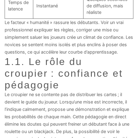
Temps de
Instantané
de diffusion, mais
latence
réaliste
Le facteur « humanité » rassure les débutants. Voir un vrai
professionnel expliquer les règles, corriger une mise ou
simplement saluer les joueurs crée un climat de confiance. Les
novices se sentent moins isolés et plus enclins à poser des
questions, ce qui accélère leur courbe d’apprentissage.
1.1. Le rôle du
croupier : confiance et
pédagogie
Le croupier ne se contente pas de distribuer les cartes ; il
devient le guide du joueur. Lorsqu’une mise est incorrecte, il
l’indique calmement, propose une démonstration et explique
les probabilités de chaque main. Cette pédagogie en direct
élimine les doutes qui peuvent freiner un débutant face à une
roulette ou un blackjack. De plus, la possibilité de voir le