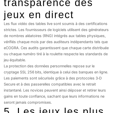
transparence des
jeux en direct
Les flux vidéo des tables live sont soumis à des certifications
strictes. Les fournisseurs de logiciels utilisent des générateurs
de nombres aléatoires (RNG) intégrés aux tables physiques,
vérifiés chaque mois par des auditeurs indépendants tels que
eCOGRA. Ces audits garantissent que chaque carte distribuée
ou chaque numéro tiré à la roulette respecte les standards de
jeu équitable.
La protection des données personnelles repose sur le
cryptage SSL 256 bits, identique à celui des banques en ligne.
Les paiements sont sécurisés grâce à des protocoles 3‑D
Secure et à des passerelles compatibles avec le retrait
instantané. Les novices peuvent ainsi déposer et retirer leurs
gains en toute confiance, sachant que leurs informations ne
seront jamais compromises.
5. Les jeux les plus