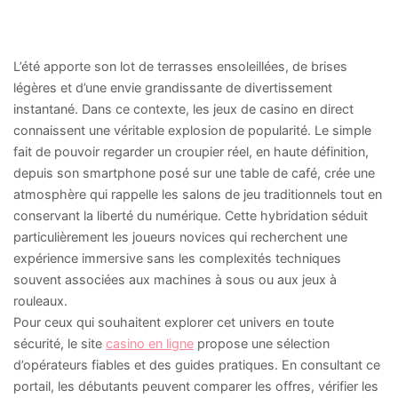
L’été apporte son lot de terrasses ensoleillées, de brises
légères et d’une envie grandissante de divertissement
instantané. Dans ce contexte, les jeux de casino en direct
connaissent une véritable explosion de popularité. Le simple
fait de pouvoir regarder un croupier réel, en haute définition,
depuis son smartphone posé sur une table de café, crée une
atmosphère qui rappelle les salons de jeu traditionnels tout en
conservant la liberté du numérique. Cette hybridation séduit
particulièrement les joueurs novices qui recherchent une
expérience immersive sans les complexités techniques
souvent associées aux machines à sous ou aux jeux à
rouleaux.
Pour ceux qui souhaitent explorer cet univers en toute
sécurité, le site
casino en ligne
propose une sélection
d’opérateurs fiables et des guides pratiques. En consultant ce
portail, les débutants peuvent comparer les offres, vérifier les