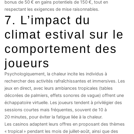
bonus de 50 € en gains potentiels de 150 €, tout en
respectant les exigences de mise raisonnables.
7. L’impact du
climat estival sur le
comportement des
joueurs
Psychologiquement, la chaleur incite les individus à
rechercher des activités rafraîchissantes et immersives. Les
jeux en direct, avec leurs ambiances tropicales (tables
décorées de palmiers, effets sonores de vague) offrent une
échappatoire virtuelle. Les joueurs tendent à privilégier des
sessions courtes mais fréquentes, souvent de 10 à
20 minutes, pour éviter la fatigue liée à la chaleur.
Les casinos adaptent leurs offres en proposant des thèmes
« tropical » pendant les mois de juillet‑août, ainsi que des