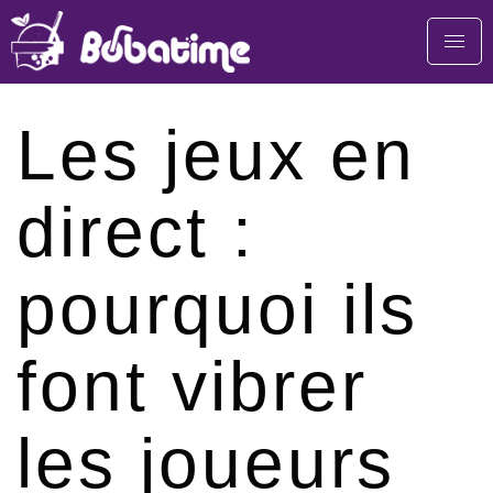
Les jeux en
direct :
pourquoi ils
font vibrer
les joueurs