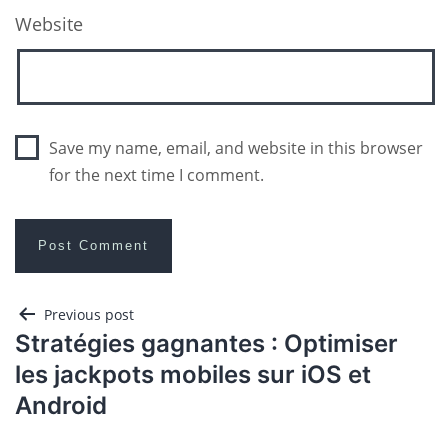
Website
Save my name, email, and website in this browser
for the next time I comment.
Previous post
Stratégies gagnantes : Optimiser
les jackpots mobiles sur iOS et
Android