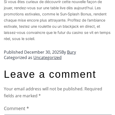
Si vous êtes curieux de découvrir cette nouvelle façon de
jouer, rendez‑vous sur une table live dès aujourd’hui. Les
promotions estivales, comme le Sun‑Splash Bonus, rendent
chaque mise encore plus attrayante. Profitez de l’ambiance
estivale, testez une roulette ou un blackjack en direct, et
laissez‑vous convaincre que le futur du casino se vit en temps
réel, sous le soleil.
Published
December 30, 2025
By
Bury
Categorized as
Uncategorized
Leave a comment
Your email address will not be published.
Required
fields are marked
*
Comment
*