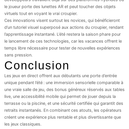
le joueur porte des lunettes AR et peut toucher des objets
virtuels tout en voyant le vrai croupier.
Ces innovations visent surtout les novices, qui bénéficieront
d’un tutoriel visuel superposé aux actions du croupier, rendant
l’apprentissage instantané. L’été restera la saison phare pour
le lancement de ces technologies, car les vacances offrent le
temps libre nécessaire pour tester de nouvelles expériences
sans pression.
Conclusion
Les jeux en direct offrent aux débutants une porte d’entrée
unique pendant l’été : une immersion sensorielle comparable à
une vraie salle de jeu, des bonus généreux réservés aux tables
live, une accessibilité mobile qui permet de jouer depuis la
terrasse ou la piscine, et une sécurité certifiée qui garantit des
retraits instantanés. En combinant ces atouts, les opérateurs
créent une expérience plus rentable et plus divertissante que
les jeux classiques.