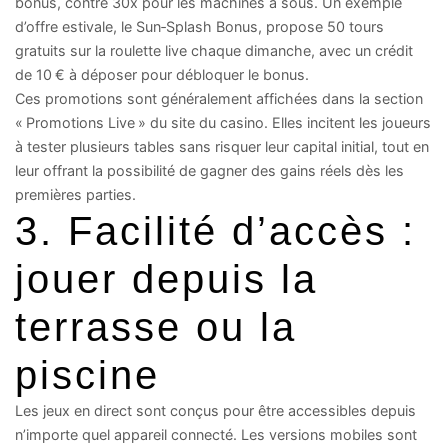
bonus, contre 30x pour les machines à sous. Un exemple
d’offre estivale, le Sun‑Splash Bonus, propose 50 tours
gratuits sur la roulette live chaque dimanche, avec un crédit
de 10 € à déposer pour débloquer le bonus.
Ces promotions sont généralement affichées dans la section
« Promotions Live » du site du casino. Elles incitent les joueurs
à tester plusieurs tables sans risquer leur capital initial, tout en
leur offrant la possibilité de gagner des gains réels dès les
premières parties.
3. Facilité d’accès :
jouer depuis la
terrasse ou la
piscine
Les jeux en direct sont conçus pour être accessibles depuis
n’importe quel appareil connecté. Les versions mobiles sont