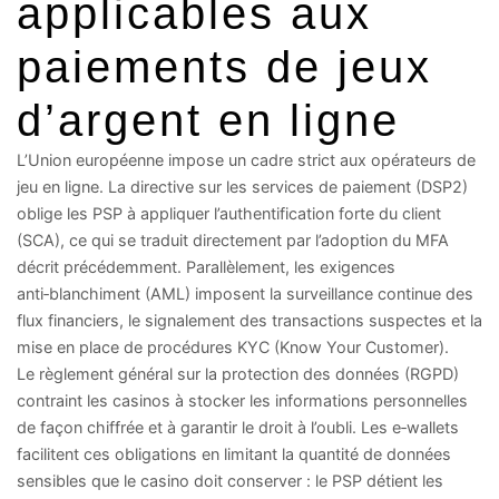
applicables aux
paiements de jeux
d’argent en ligne
L’Union européenne impose un cadre strict aux opérateurs de
jeu en ligne. La directive sur les services de paiement (DSP2)
oblige les PSP à appliquer l’authentification forte du client
(SCA), ce qui se traduit directement par l’adoption du MFA
décrit précédemment. Parallèlement, les exigences
anti‑blanchiment (AML) imposent la surveillance continue des
flux financiers, le signalement des transactions suspectes et la
mise en place de procédures KYC (Know Your Customer).
Le règlement général sur la protection des données (RGPD)
contraint les casinos à stocker les informations personnelles
de façon chiffrée et à garantir le droit à l’oubli. Les e‑wallets
facilitent ces obligations en limitant la quantité de données
sensibles que le casino doit conserver : le PSP détient les