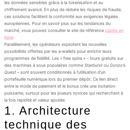
les données sensibles grâce à la tokenisation et au
chiffrement avancé. En plus de réduire les risques de fraude,
ces solutions facilitent la conformité aux exigences légales
européennes. Pour en savoir plus sur les tendances du
marché, vous pouvez consulter le site de référence
casino en
ligne
.
Parallèlement, les opérateurs exploitent les nouvelles
possibilités offertes par les e‑wallets pour enrichir leurs
programmes de fidélité. Les « free spins » – tours gratuits sur
des machines à sous populaires comme
Starburst
ou
Gonzo’s
Quest
– sont souvent conditionnés à l’utilisation d’un
portefeuille numérique lors du premier dépôt. Ce lien direct
entre le mode de paiement et le bonus crée une incitation
puissante, surtout pour les joueurs novices qui recherchent à
la fois rapidité et valeur ajoutée.
1. Architecture
technique des