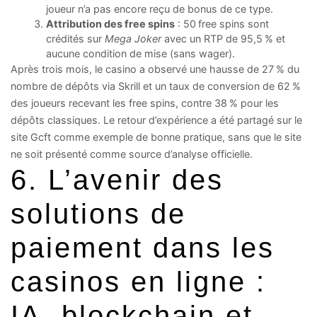
joueur n’a pas encore reçu de bonus de ce type.
Attribution des free spins
: 50 free spins sont
crédités sur
Mega Joker
avec un RTP de 95,5 % et
aucune condition de mise (sans wager).
Après trois mois, le casino a observé une hausse de 27 % du
nombre de dépôts via Skrill et un taux de conversion de 62 %
des joueurs recevant les free spins, contre 38 % pour les
dépôts classiques. Le retour d’expérience a été partagé sur le
site Gcft comme exemple de bonne pratique, sans que le site
ne soit présenté comme source d’analyse officielle.
6. L’avenir des
solutions de
paiement dans les
casinos en ligne :
IA, blockchain et