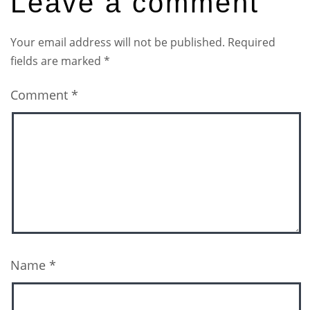
Leave a comment
Your email address will not be published.
Required
fields are marked
*
Comment
*
Name
*