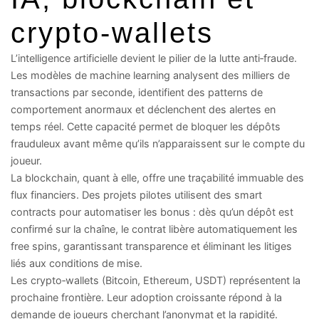
crypto‑wallets
L’intelligence artificielle devient le pilier de la lutte anti‑fraude.
Les modèles de machine learning analysent des milliers de
transactions par seconde, identifient des patterns de
comportement anormaux et déclenchent des alertes en
temps réel. Cette capacité permet de bloquer les dépôts
frauduleux avant même qu’ils n’apparaissent sur le compte du
joueur.
La blockchain, quant à elle, offre une traçabilité immuable des
flux financiers. Des projets pilotes utilisent des smart
contracts pour automatiser les bonus : dès qu’un dépôt est
confirmé sur la chaîne, le contrat libère automatiquement les
free spins, garantissant transparence et éliminant les litiges
liés aux conditions de mise.
Les crypto‑wallets (Bitcoin, Ethereum, USDT) représentent la
prochaine frontière. Leur adoption croissante répond à la
demande de joueurs cherchant l’anonymat et la rapidité.