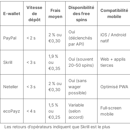
Vitesse
Disponibilité
Frais
Compatibilité
E‑wallet
de
des free
moyen
mobile
dépôt
spins
Oui
2 % ou
iOS / Android
PayPal
< 2 s
(déclenchés
€0,30
natif
par API)
1,9 %
Oui (souvent
Web + applis
Skrill
< 3 s
ou
20–50 spins)
tierces
€0,35
Oui (sans
2 % ou
Neteller
< 3 s
wager
Optimisé PWA
€0,30
possible)
1,5 %
Variable
Full‑screen
ecoPayz
< 4 s
ou
(selon
mobile
€0,25
accord)
Les retours d’opérateurs indiquent que Skrill est le plus