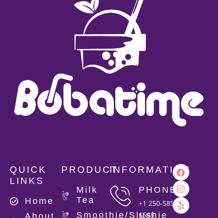
QUICK
PRODUCT
INFORMATION
LINKS
Milk
PHONE
Tea
Home
+1 250-585-
Smoothie/Slushie
6568
About