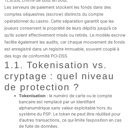
TLS/SSL chiffré de bout en bout.
Les serveurs de paiement stockent les fonds dans des
comptes séquestres (escrow) distincts du compte
opérationnel du casino. Cette séparation garantit que les
joueurs conservent la propriété de leurs dépôts jusqu’à ce
qu’ils soient effectivement misés ou retirés. Le modèle escrow
facilite également les audits, car chaque mouvement de fonds
est enregistré dans un registre immuable, souvent couplé à
des logs de conformité PCI‑DSS.
1.1. Tokenisation vs.
cryptage : quel niveau
de protection ?
Tokenisation
: le numéro de carte ou le compte
bancaire est remplacé par un identifiant
alphanumérique sans valeur exploitable hors du
système du PSP. Le token ne peut être réutilisé pour
d’autres transactions, ce qui limite l’exposition en cas
de fuite de données.