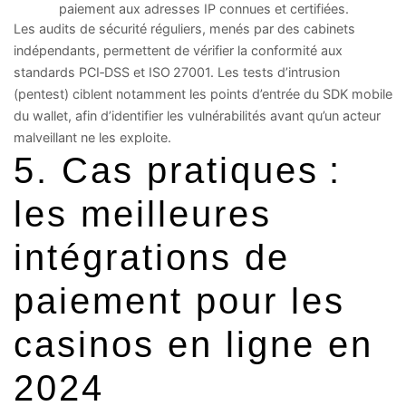
paiement aux adresses IP connues et certifiées.
Les audits de sécurité réguliers, menés par des cabinets
indépendants, permettent de vérifier la conformité aux
standards PCI‑DSS et ISO 27001. Les tests d’intrusion
(pentest) ciblent notamment les points d’entrée du SDK mobile
du wallet, afin d’identifier les vulnérabilités avant qu’un acteur
malveillant ne les exploite.
5. Cas pratiques :
les meilleures
intégrations de
paiement pour les
casinos en ligne en
2024