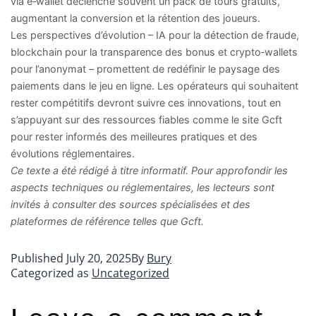
via e‑wallet déclenche souvent un pack de tours gratuits,
augmentant la conversion et la rétention des joueurs.
Les perspectives d’évolution – IA pour la détection de fraude,
blockchain pour la transparence des bonus et crypto‑wallets
pour l’anonymat – promettent de redéfinir le paysage des
paiements dans le jeu en ligne. Les opérateurs qui souhaitent
rester compétitifs devront suivre ces innovations, tout en
s’appuyant sur des ressources fiables comme le site Gcft
pour rester informés des meilleures pratiques et des
évolutions réglementaires.
Ce texte a été rédigé à titre informatif. Pour approfondir les
aspects techniques ou réglementaires, les lecteurs sont
invités à consulter des sources spécialisées et des
plateformes de référence telles que Gcft.
Published
July 20, 2025
By
Bury
Categorized as
Uncategorized