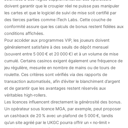
doivent garantir que le croupier réel ne puisse pas manipuler
les cartes et que le logiciel de suivi de mise soit certifié par
des tierces parties comme iTech Labs. Cette couche de
conformité assure que les calculs de bonus restent fidèles aux
conditions affichées.
Pour accéder aux programmes VIP, les joueurs doivent
généralement satisfaire à des seuils de dépôt mensuel
(souvent entre 5 000 € et 20 000 €) et à un volume de mise
cumulé. Certains casinos exigent également une fréquence de
jeu régulière, mesurée en nombre de mains ou de tours de
roulette. Ces critères sont vérifiés via des rapports de
transaction automatisés, afin d’éviter le blanchiment d’argent
et de garantir que les avantages restent réservés aux
véritables high‑rollers.
Les licences influencent directement la générosité des bonus.
Un opérateur sous licence MGA, par exemple, peut proposer
un cashback de 20 % avec un plafond de 5 000 €, tandis
qu’un site agréé par le UKGC pourra offrir un « no‑limit »