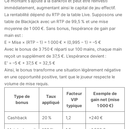
Ce montant s’ajoute à la bankroll et peut être réinvesti
immédiatement, augmentant ainsi le capital de jeu effectif.
La rentabilité dépend du RTP de la table Live. Supposons une
table de Blackjack avec un RTP de 99,5 % et une mise
moyenne de 1 000 €. Sans bonus, l’espérance de gain par
main est :
E = Mise × (RTP − 1) = 1 000 € × (0,995 − 1) = –5 €
Avec le bonus de 3 750 € réparti sur 100 mains, chaque main
reçoit un supplément de 37,5 €. L’espérance devient :
E′ = –5 € + 37,5 € = 32,5 €
Ainsi, le bonus transforme une situation légèrement négative
en une opportunité positive, tant que le joueur respecte le
volume de mise requis.
Facteur
Exemple de
Type de
Taux
VIP
gain net (mise
bonus
appliqué
typique
1 000 €)
Cashback
20 %
1,2
+240 €