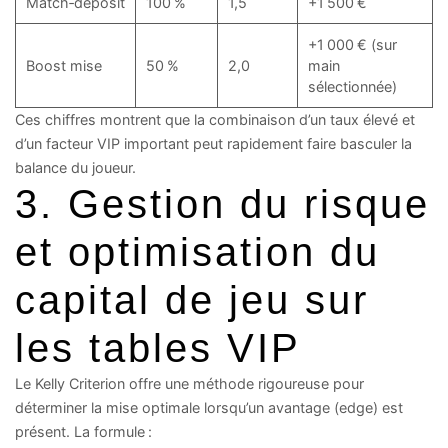
Match‑deposit
100 %
1,5
+1 500 €
+1 000 € (sur
Boost mise
50 %
2,0
main
sélectionnée)
Ces chiffres montrent que la combinaison d’un taux élevé et
d’un facteur VIP important peut rapidement faire basculer la
balance du joueur.
3. Gestion du risque
et optimisation du
capital de jeu sur
les tables VIP
Le Kelly Criterion offre une méthode rigoureuse pour
déterminer la mise optimale lorsqu’un avantage (edge) est
présent. La formule :